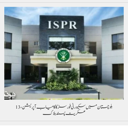
بلوچستان میں سکیورٹی فورسز کا کامیاب آپریشن، 13
عسکریت پسند ہلاک