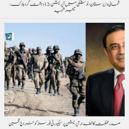
شمالی وزیرستان، نوشکی میں آپریشن، 12 دہشت گرد ہلاک،
میجر شہید
صدر مملکت کا خضدار آپریشن پر سیکیورٹی فورسز کو خراجِ تحسین