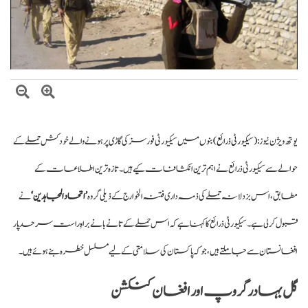
بلاول بھٹو کا آزاد کشمیر انتخابات پر دھاندلی کا الزام، ن لیگ پر سخت تنقید
ایران اور امریکہ کے درمیان ثالثی میں پاکستان کا اہم کردار، ایرانی ترجمان اسماعیل
بقائی کا دعویٰ
وزیراعظم شہباز شریف کی ملک ظہیر اقبال چنڑ سے تعزیت، ملک اقبال چنڑ
کی خدمات کو خراجِ عقیدت
یوتھ ویژن نیوز :
(سیکیورٹی ذرائع)
بنوں میں سیکیورٹی فورسز کی گاڑی پر ہونے والے خودکش حملے کے
حوالے سے سیکیورٹی ذرائع نے اہم ترین انکشافات کیے ہیں۔ تازہ ترین اطلاعات کے
مطابق، اس بزدلانہ حملے کی ذمہ داری فتنہ الخوارج کے ذیلی گروہ
’اتحاد المجاہدین‘
نے
قبول کر لی ہے۔ سیکیورٹی ذرائع کا کہنا ہے کہ اس حملے کے تانے بانے براہِ راست سرحد پار
افغانستان سے جا ملتے ہیں، جو کہ پاکستان کی سلامتی کے لیے مسلسل خطرہ بنے ہوئے ہیں۔
گل بہادر گروپ اور افغان کنکشن