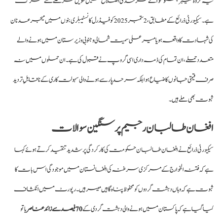
یہ گروہ خیبر پختونخوا کے سرحدی اضلاع میں طویل عرصے سے متحرک
ہے۔ سیکیورٹی ذرائع کے مطابق، 2 ستمبر 2025 کو فیڈرل کانسٹیبلری بنوں میں میجر عدنان
کی شہادت کا واقعہ ہو یا میر علی سمیت شمالی و جنوبی وزیرستان میں ہونے والے
متعدد حملے، ان تمام کی ذمہ داری اسی گروپ نے قبول کی ہے۔ ان حملوں میں نہ
صرف قیمتی جانوں کا ضیاع ہوا بلکہ سرحد پار سے ہونے والی سہولت کاری کے ناقابلِ تردید
ثبوت بھی ملے ہیں۔
افغان طالبان رجیم پر سنگین سوالات
سیکیورٹی ذرائع نے افغان طالبان حکومت کی کارکردگی پر شدید تنقید کرتے ہوئے کہا
ہے کہ فتنہ الخوارج کے مرکزی سرغنہ کی افغانستان میں موجودگی اس بات کا
ثبوت ہے کہ وہاں دہشت گردوں کو محفوظ پناہ گاہیں میسر ہیں۔ رپورٹ میں انکشاف
کیا گیا ہے کہ پاکستان میں ہونے والی دہشت گردی کے
70 فیصد سے زائد عناصر
یا تو