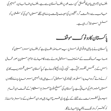
افغان نژاد ہیں یا ان کا تعلق کسی نہ طور پر افغانستان سے ہے۔ افغان طالبان رجیم کی
جانب سے دہشت گرد تنظیموں کی مبینہ پشت پناہی خطے میں امن کی کوششوں کو
مسلسل سبوتاژ کر رہی ہے۔
پاکستان کا دوٹوک موقف
پاکستان نے بارہا بین الاقوامی فورمز پر یہ معاملہ اٹھایا ہے کہ افغان سرزمین کو
ہمسایہ ممالک کے خلاف استعمال ہونے سے روکا جائے، تاہم زمین پر صورتحال
اس کے برعکس نظر آتی ہے۔ سیکیورٹی ذرائع کا کہنا ہے کہ پاکستان میں تخریب کاری
کرنے والے گروہ جدید اسلحہ اور ٹیکنالوجی استعمال کر رہے ہیں جو انہیں سرحد پار پناہ گاہوں
میں فراہم کی جاتی ہے۔ پاکستان کی مسلح افواج ’عزمِ استحکام‘ کے تحت ان تمام
بیرونی خطرات سے نمٹنے کے لیے پوری طرح تیار ہیں اور ان حملوں کے ماسٹر مائنڈز
کو کیفرِ کردار تک پہنچایا جائے گا۔