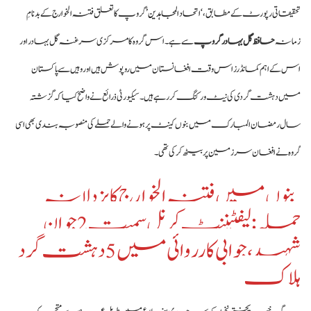
تحقیقاتی رپورٹ کے مطابق،
‘اتحاد المجاہدین’
گروپ کا تعلق فتنہ الخوارج کے بدنامِ
زمانہ
حافظ گل بہادر گروپ
سے ہے۔ اس گروہ کا مرکزی سرغنہ گل بہادر اور
اس کے اہم کمانڈرز اس وقت افغانستان میں روپوش ہیں اور وہیں سے پاکستان
میں دہشت گردی کی نیٹ ورکنگ کر رہے ہیں۔ سیکیورٹی ذرائع نے واضح کیا کہ گزشتہ
سال رمضان المبارک میں بنوں کینٹ پر ہونے والے حملے کی منصوبہ بندی بھی اسی
گروہ نے افغان سرزمین پر بیٹھ کر کی تھی۔
بنوں میں فتنہ الخوارج کا بزدلانہ
حملہ: لیفٹیننٹ کرنل سمیت 2 جوان
شہید، جوابی کارروائی میں 5 دہشت گرد
ہلاک