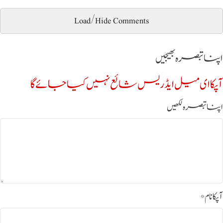
Load/Hide Comments
اپنا تبصرہ بھیجیں
آپکا ای میل ایڈریس شائع نہیں کیا جائے گا
اپنا تبصرہ لکھیں
آپکا نام
*