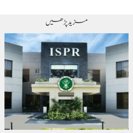
مزید پڑھیں