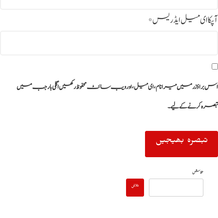
آپکا ای میل ایڈریس
*
اس براؤزر میں میرا نام، ای میل، اور ویب سائٹ محفوظ رکھیں اگلی بار جب میں
تبصرہ کرنے کےلیے۔
تلاش
تلاش