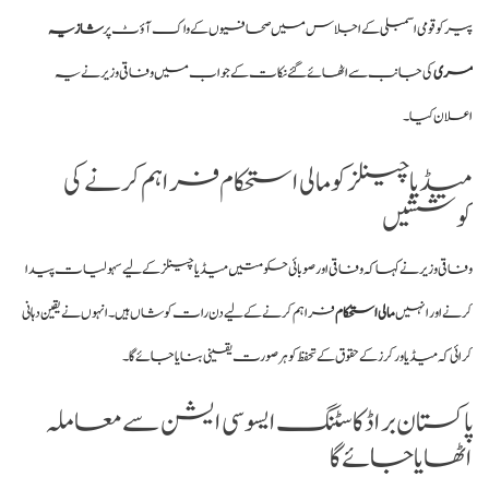
پیر کو قومی اسمبلی کے اجلاس میں صحافیوں کے واک آؤٹ پر
شازیہ
مری
کی جانب سے اٹھائے گئے نکات کے جواب میں وفاقی وزیر نے یہ
اعلان کیا۔
میڈیا چینلز کو مالی استحکام فراہم کرنے کی
کوششیں
وفاقی وزیر نے کہا کہ وفاقی اور صوبائی حکومتیں میڈیا چینلز کے لیے سہولیات پیدا
کرنے اور انہیں
مالی استحکام
فراہم کرنے کے لیے دن رات کوشاں ہیں۔ انہوں نے یقین دہانی
کرائی کہ میڈیا ورکرز کے حقوق کے تحفظ کو ہر صورت یقینی بنایا جائے گا۔
پاکستان براڈکاسٹنگ ایسوسی ایشن سے معاملہ
اٹھایا جائے گا