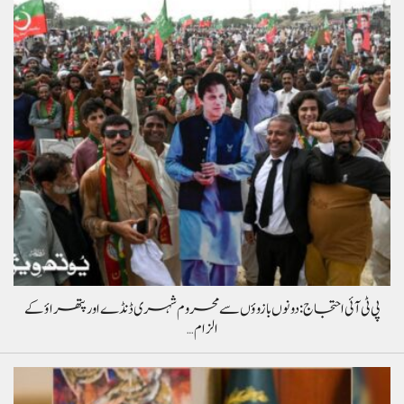
پی ٹی آئی احتجاج: دونوں بازوؤں سے محروم شہری ڈنڈے اور پتھراؤ کے
الزام…