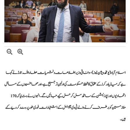
حکومت کا پیٹرولیم مصنوعات کی قیمتوں میں کمی کا اعلان اطلاق 7 اگست سے ہوگا
اسلام آباد
(یوتھ ویژن نیوز)
– وفاقی وزیر اطلاعات و نشریات عطاء اللہ تارڑ نے کہا
ہے کہ میڈیا ورکرز کے حقوق کا تحفظ حکومت کی اولین ترجیح ہے، اور صحافیوں کے مسائل
اتحادیوں اور اپوزیشن کے ساتھ مل کر حل کیے جائیں گے۔ انہوں نے بتایا کہ 170
ملازمین کو برطرف کرنے والے ٹی وی چینل کے اشتہارات فوری طور پر بند کر دیے گئے
ہیں۔