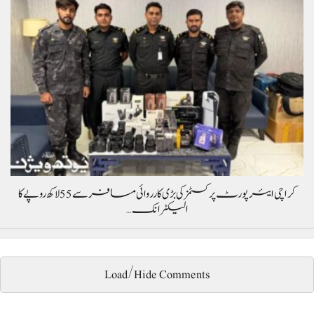
کراچی ایئرپورٹ پر کسٹمز کی بڑی کارروائی مسافر سے 55 لاکھ روپے کا
الیکٹرانک…
Load/Hide Comments