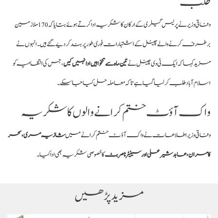
طلب
وفاقی وزیر نے پریس گیلری کے ارکان کا شکریہ ادا کرتے ہوئے بتایا کہ 170 ملازمین
برطرف کرنے والے چینل کے اشتہارات فوری طور پر بند کر دیے گئے ہیں۔ انہوں نے
مزید کہا کہ ایک ٹی وی چینل نے
تین ماہ سے تنخواہیں ادا نہیں کیں
، جس کی انتظامیہ کو
اسلام آباد طلب کر لیا گیا ہے تاکہ معاملہ حل کیا جا سکے۔
واک آؤٹ ختم کرانے والوں کا شکریہ
وفاقی وزیر اطلاعات نے واک آؤٹ ختم کرانے میں
شازیہ مری، سحر
کامران، عابد شیر علی اور سینیٹر ناصر بٹ
کا خصوصی شکریہ بھی ادا کیا۔
مزید پڑھیں