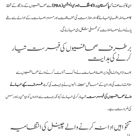
ان کا کہنا تھا کہ
پاکستان
براڈکاسٹنگ ایسوسی ایشن (PBA)
سے صحافیوں کے روزگار کے تحفظ
کا معاملہ اٹھایا جائے گا، اور ملازمت کی حفاظت اور مراعات کے حوالے سے طے
پانے والے معاملات کو عملی شکل دی جائے گی۔
برطرف صحافیوں کی فہرست تیار
کرنے کی ہدایت
بعد ازاں وفاقی وزیر اطلاعات نے واک آؤٹ کرنے والے صحافیوں سے
ملاقات کی اور ان کے مسائل سنے۔ انہوں نے ہدایت کی کہ
برطرف کیے جانے
والے صحافیوں کی فہرست
تیار کر لی جائے، کیونکہ بہت سے اداروں کو ہیومن ریسورس
کی ضرورت ہے۔
تنخواہیں ادا نہ کرنے والے چینل کی انتظامیہ