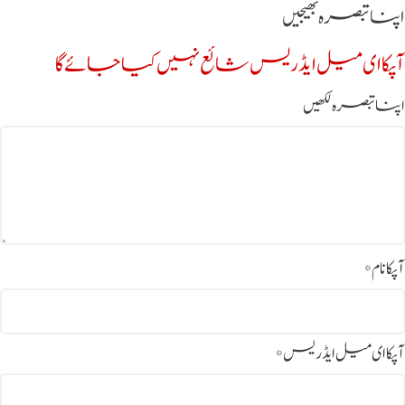
اپنا تبصرہ بھیجیں
آپکا ای میل ایڈریس شائع نہیں کیا جائے گا
اپنا تبصرہ لکھیں
آپکا نام
*
آپکا ای میل ایڈریس
*