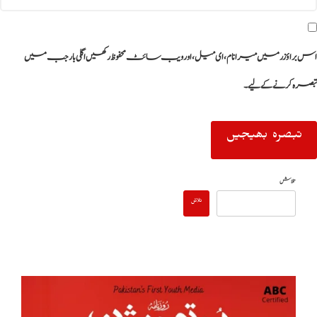
اس براؤزر میں میرا نام، ای میل، اور ویب سائٹ محفوظ رکھیں اگلی بار جب میں
تبصرہ کرنے کےلیے۔
تلاش
تلاش