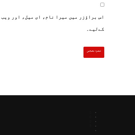
اس براؤزر میں میرا نام، ای میل، اور ویب 
کےلیے۔