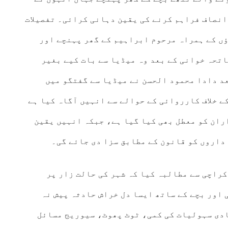
انصاف فراہم کرنے کی یقین دہانی کرائی۔ تفصیلات
ں کے ہمراہ مرحوم ابراہیم کے گھر پہنچے اور
اتحہ خوانی کے بعد وہ میڈیا سے بات کیے بغیر
د دادا محمود الحسن نے میڈیا سے گفتگو میں
ے خلاف کارروائی کے حوالے سے انہیں آگاہ کیا ہے
ران کو معطل بھی کیا گیا ہے، جبکہ انہیں یقین
 داروں کو قانون کے مطابق سزا دی جائے گی۔
کراچی سے مطالبہ کیا کہ شہر کی حالت زار پر
 اور بچے کے ساتھ ایسا دل خراش حادثہ پیش نہ
دی سہولیات کی کمی، ٹوٹ پھوٹ، سیوریج مسائل