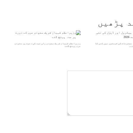
د پڑھیں
مصنوعات کی قیمتوں میں کمی کا
وزیراعظم شہباز شریف سعودی ولی عہد کی دعوت پر سعودی
عرب پہنچ گئے