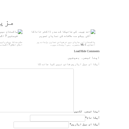
مزی
پاکستان اور جاپان میں ترقیاتی تعاون بڑھانے پر
حکومت کا پیٹرولیم 
اتفاق، ML-1 منصوبہ بھی ایجنڈے میں…
اعلان اطلاق 7 اگست سے…
Load/Hide Comments
اپنا تبصرہ بھیجیں
آپکا ای میل ایڈریس شائع نہیں کیا جائے گا
اپنا تبصرہ لکھیں
آپکا نام
*
آپکا ای میل ایڈریس
*