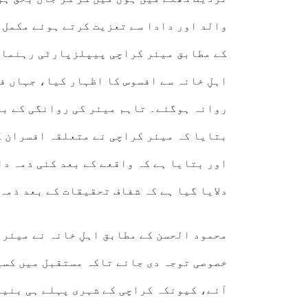
والد اور دادا سے تعزیت کرتے ہوئے مکمل 
کے مطابق میئر کراچی پیپلزپارٹی رہنماؤ
اہلِ خانہ سے افسوس کا اظہار کیا، جہاں ف
روانہ ہوگئے۔ تاہم میئر کی روانگی کے بع
بتایا کہ میئر کراچی نے متعلقہ افسران ک
اور بتایا ہے کہ واقعے کے بعد کئی ذمہ دا
دلایا گیا ہے کہ شفاف تحقیقات کے بعد ذمہ
محمود الحسن کے مطابق اہلِ خانہ نے میئر 
خصوصی توجہ دی جائے تاکہ مستقبل میں کسی
آئے، کیونکہ کراچی کے شہری پہلے ہی بنیا