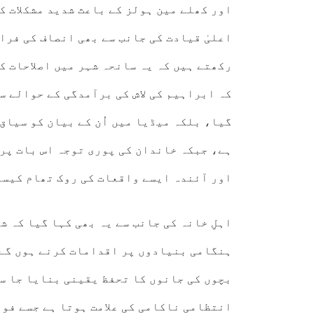
اور کھلے مین ہولز کے باعث شدید مشکلات ک
اعلیٰ قیادت کی جانب سے بھی انصاف کی فرا
رکھتے ہیں کہ یہ سانحہ شہر میں اصلاحات ک
کہ ابراہیم کی لاش کی برآمدگی کے حوالے سے
گیا، بلکہ میڈیا میں اُن کے بیان کو سیاق 
ہے، جبکہ خاندان کی پوری توجہ اس بات پر 
اور آئندہ ایسے واقعات کی روک تھام کیسے
اہلِ خانہ کی جانب سے یہ بھی کہا گیا کہ 
ہنگامی بنیادوں پر اقدامات کرنے ہوں گے 
بچوں کی جانوں کا تحفظ یقینی بنایا جا سک
انتظامی ناکامی کی علامت ہوتا ہے جسے فور