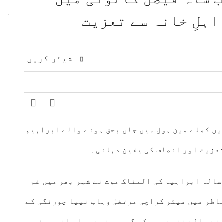
 مشرق وسطیٰ پر اہم تبادلہ خیال
9 لاکھ سے زائد بھارتی فوج کشمیری عوام پر مظالم ڈھا رہی ہے، عاصم افتخار
ہلِ خانہ سے تعزیت
ت، دفاعی تعاون بڑھانے پر اتفاق
عالمی منڈی میں تیل سستا، 
ژنز کی کارکردگی کا جامع جائزہ لینے کا فیصلہ
ا الزام، ن لیگ پر سخت تنقید
شیئر کریں
ں کھلے مین ہول میں جاں بحق ہونے والے ابراہیم
تعزیت اور انصاف کی یقین دہانی۔
سالہ ابراہیم کی المناک موت نے شہر بھر میں غم
اظر میں
میئر کراچی
مرتضیٰ وہاب نیپا چورنگی کے
نے والے ننھے بچے کے گھر پہنچے جہاں انہوں نے