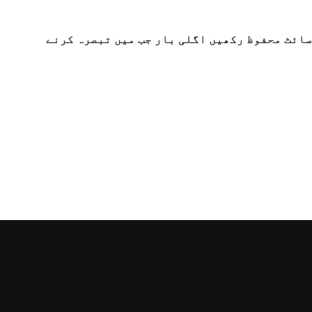
سائٹ محفوظ رکھیں اگلی بار جب میں تبصرہ کرنے