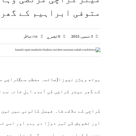
اسحاق ڈار کی شاہ عبداللہ سے ملاقات، فلسطین اور
متوفی ابراہیم کے گھر ا
صومالی وزیر دفاع کا اعلیٰ عسکری قیادت سے ملاقا
وزیراعظم شہباز شریف کا وفاقی وزارتوں اور ڈوی
بلاول بھٹو کا آزاد کشمیر انتخابات پر دھاندلی ک
3 دسمبر, 2025
0 تبصرے
مناظر
156
یوتھ ویژن نیوز :
(صائمہ معظم سے)
کراچی می
کے گھر میئر کراچی کی آمد، اہلِ خانہ سے 
کراچی کے علاقے شاہ فیصل کالونی میں تین 
اور تشویش کی لہر دوڑا دی ہے، اور اسی تن
نزدیک کھلے مین ہول میں گر کر جاں بحق ہو