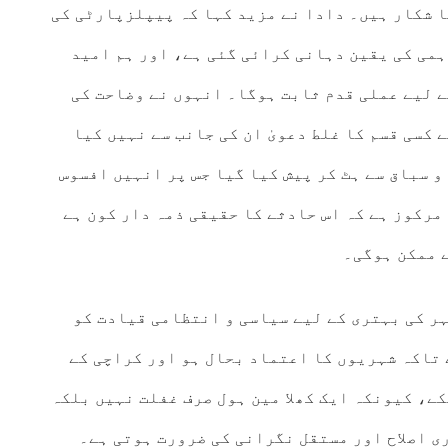
ا شکار ہیں۔ دادا نے مزید کہا کہ پیپلزپارٹی کی
ہمی کی یقین دہانی کرائی گئی ہے، اور ہم امید
ے لیے عملی قدم ثابت ہوگا۔ انہوں نے وضاحت کی
 کسی قسم کا غلط دعویٰ ان کی جانب سے نہیں کیا
و سباق سے ہٹ کر پیش کیا گیا جس پر انہیں افسوس
مرکوز ہے کہ اس حادثے کا حقیقی ذمہ دار کون ہے
 ممکن ہوگی۔
شہر کی بہتری کے لیے سیاسی و انتظامی قیادت کو
تاکہ شہریوں کا اعتماد بحال ہو اور کراچی کے
ے، کیونکہ ایک کھلا مین ہول صرف غفلت نہیں بلکہ
ی اصلاح اور مستقل نگرانی کی ضرورت ہوتی ہے۔