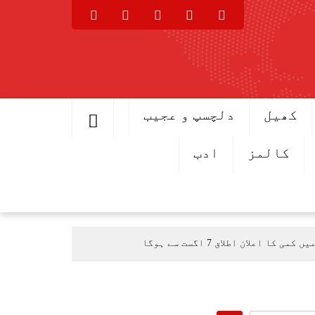
کھیل
دلچسپ و عجیب
کالمز
ادب
اعلان اطلاق 7 اگست سے ہوگا