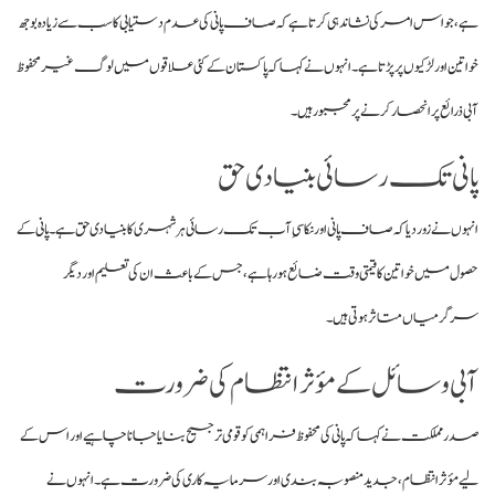
ہے، جو اس امر کی نشاندہی کرتا ہے کہ صاف پانی کی عدم دستیابی کا سب سے زیادہ بوجھ
خواتین اور لڑکیوں پر پڑتا ہے۔ انہوں نے کہا کہ پاکستان کے کئی علاقوں میں لوگ غیر محفوظ
آبی ذرائع پر انحصار کرنے پر مجبور ہیں۔
پانی تک رسائی بنیادی حق
انہوں نے زور دیا کہ صاف پانی اور نکاسیِ آب تک رسائی ہر شہری کا بنیادی حق ہے۔ پانی کے
حصول میں خواتین کا قیمتی وقت ضائع ہو رہا ہے، جس کے باعث ان کی تعلیم اور دیگر
سرگرمیاں متاثر ہوتی ہیں۔
آبی وسائل کے مؤثر انتظام کی ضرورت
صدر مملکت نے کہا کہ پانی کی محفوظ فراہمی کو قومی ترجیح بنایا جانا چاہیے اور اس کے
لیے مؤثر انتظام، جدید منصوبہ بندی اور سرمایہ کاری کی ضرورت ہے۔ انہوں نے