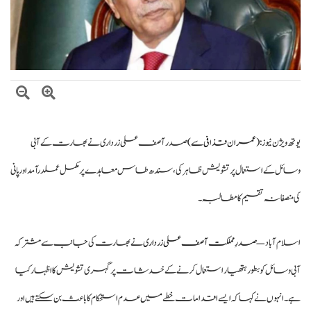
بلاول بھٹو کا آزاد کشمیر انتخابات پر دھاندلی کا الزام، ن لیگ پر سخت تنقید
ایران اور امریکہ کے درمیان ثالثی میں پاکستان کا اہم کردار، ایرانی ترجمان اسماعیل
بقائی کا دعویٰ
وزیراعظم شہباز شریف کی ملک ظہیر اقبال چنڑ سے تعزیت، ملک اقبال چنڑ
کی خدمات کو خراجِ عقیدت
یوتھ ویژن نیوز :
(عمران قذافی سے)
صدر آصف علی زرداری نے بھارت کے آبی
وسائل کے استعمال پر تشویش ظاہر کی، سندھ طاس معاہدے پر مکمل عملدرآمد اور پانی
کی منصفانہ تقسیم کا مطالبہ۔
اسلام آباد —
صدرِ مملکت آصف علی زرداری
نے بھارت کی جانب سے مشترکہ
آبی وسائل کو بطور ہتھیار استعمال کرنے کے خدشات پر گہری تشویش کا اظہار کیا
ہے۔ انہوں نے کہا کہ ایسے اقدامات خطے میں عدم استحکام کا باعث بن سکتے ہیں اور