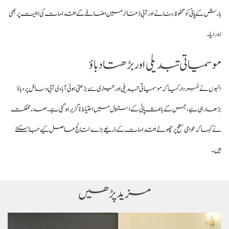
بارش کے پانی کو محفوظ بنانے اور آبی ذخائر میں اضافے کے اقدامات کی اہمیت پر بھی
زور دیا۔
موسمیاتی تبدیلی اور بڑھتا دباؤ
انہوں نے خبردار کیا کہ موسمیاتی تبدیلی اور تیزی سے بڑھتی ہوئی آبادی آبی وسائل پر دباؤ
بڑھا رہی ہے، جس کے باعث پانی کے استعمال میں احتیاط ناگزیر ہو گئی ہے۔ صدر مملکت
نے کہا کہ عوامی سطح پر چھوٹے اقدامات کے ذریعے بڑے نتائج حاصل کیے جا سکتے
ہیں۔
مزید پڑھیں