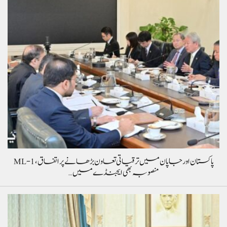
پاکستان اور جاپان میں ترقیاتی تعاون بڑھانے پر اتفاق، ML-1
منصوبہ بھی ایجنڈے میں…