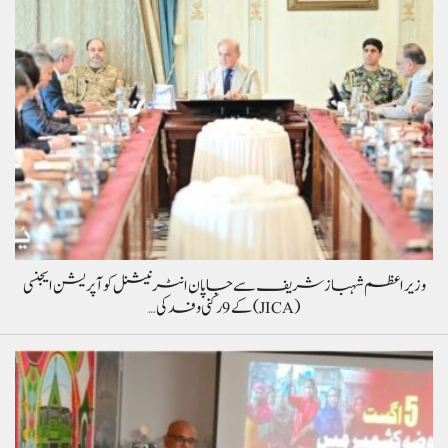
وزیراعظم شہباز شریف سے جاپان انٹرنیشنل کوآپریشن ایجنسی
(JICA) کے 9 رکنی وفد کی…