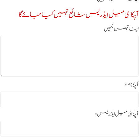
آپکا ای میل ایڈریس شائع نہیں کیا جائے گا
اپنا تبصرہ لکھیں
آپکا نام
*
آپکا ای میل ایڈریس
*