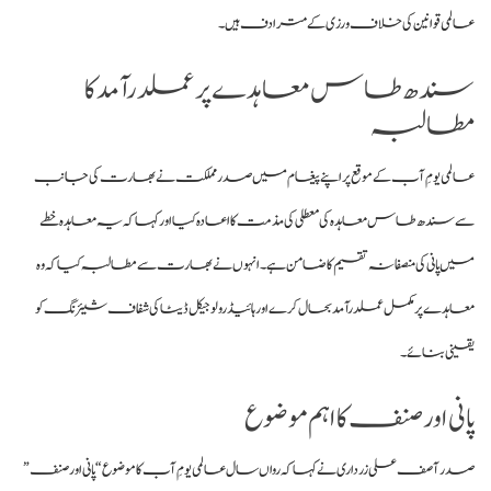
عالمی قوانین کی خلاف ورزی کے مترادف ہیں۔
سندھ طاس معاہدے پر عملدرآمد کا
مطالبہ
عالمی یومِ آب کے موقع پر اپنے پیغام میں صدر مملکت نے بھارت کی جانب
سے سندھ طاس معاہدہ کی معطلی کی مذمت کا اعادہ کیا اور کہا کہ یہ معاہدہ خطے
میں پانی کی منصفانہ تقسیم کا ضامن ہے۔ انہوں نے بھارت سے مطالبہ کیا کہ وہ
معاہدے پر مکمل عملدرآمد بحال کرے اور ہائیڈرولوجیکل ڈیٹا کی شفاف شیئرنگ کو
یقینی بنائے۔
پانی اور صنف کا اہم موضوع
صدر آصف علی زرداری نے کہا کہ رواں سال عالمی یومِ آب کا موضوع “پانی اور صنف”