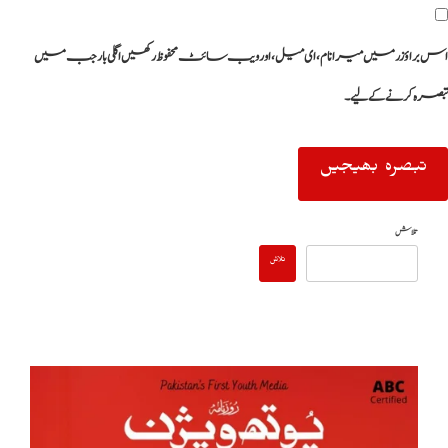
اس براؤزر میں میرا نام، ای میل، اور ویب سائٹ محفوظ رکھیں اگلی بار جب میں
تبصرہ کرنے کےلیے۔
تلاش
تلاش