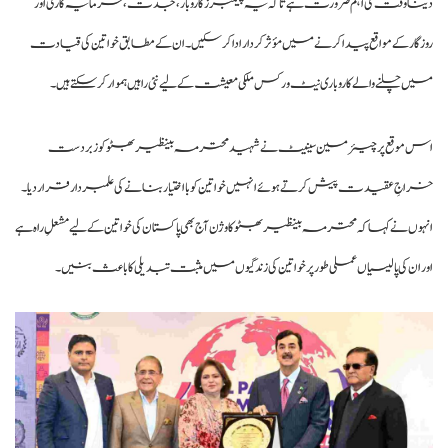
دینا وقت کی اہم ضرورت ہے تاکہ یہ چیمبرز کاروبار، جدت، سرمایہ کاری اور
روزگار کے مواقع پیدا کرنے میں مؤثر کردار ادا کر سکیں۔ ان کے مطابق خواتین کی قیادت
میں چلنے والے کاروباری نیٹ ورکس ملکی معیشت کے لیے نئی راہیں ہموار کر سکتے ہیں۔
اس موقع پر چیئرمین سینیٹ نے شہید محترمہ بینظیر بھٹو کو زبردست
خراجِ عقیدت پیش کرتے ہوئے انہیں خواتین کو بااختیار بنانے کی علمبردار قرار دیا۔
انہوں نے کہا کہ محترمہ بینظیر بھٹو کا وژن آج بھی پاکستان کی خواتین کے لیے مشعلِ راہ ہے
اور ان کی پالیسیاں عملی طور پر خواتین کی زندگیوں میں مثبت تبدیلی کا باعث بنیں۔