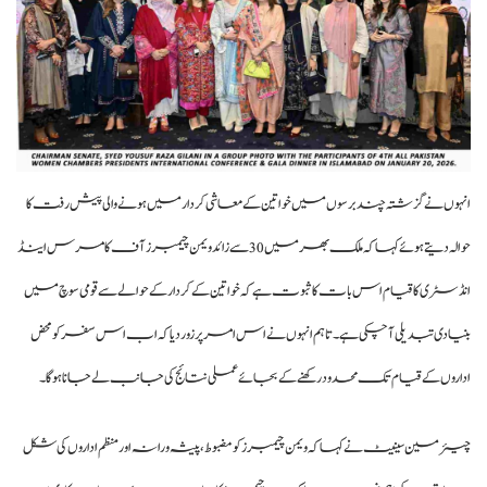
انہوں نے گزشتہ چند برسوں میں خواتین کے معاشی کردار میں ہونے والی پیش رفت کا
حوالہ دیتے ہوئے کہا کہ ملک بھر میں 30 سے زائد ویمن چیمبرز آف کامرس اینڈ
انڈسٹری کا قیام اس بات کا ثبوت ہے کہ خواتین کے کردار کے حوالے سے قومی سوچ میں
بنیادی تبدیلی آ چکی ہے۔ تاہم انہوں نے اس امر پر زور دیا کہ اب اس سفر کو محض
اداروں کے قیام تک محدود رکھنے کے بجائے عملی نتائج کی جانب لے جانا ہو گا۔
چیئرمین سینیٹ نے کہا کہ ویمن چیمبرز کو مضبوط، پیشہ ورانہ اور منظم اداروں کی شکل