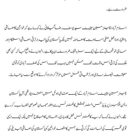
ضرورت ہے۔
اسلام آباد:
چیئرمین سینیٹ سید یوسف رضا گیلانی
نے کہا ہے کہ خواتین کا معاشی
بااختیار ہونا محض صنفی مساوات کا معاملہ نہیں بلکہ پاکستان کی پائیدار ترقی، معاشی استحکام اور
سماجی خوشحالی کے لیے ایک سٹریٹجک ضرورت بن چکا ہے۔ انہوں نے واضح کیا کہ کسی بھی
ملک کی ترقی اس وقت تک ممکن نہیں جب تک اس کی نصف آبادی کو قومی
معیشت، فیصلہ سازی اور ترقیاتی عمل میں مؤثر کردار ادا کرنے کا موقع نہ دیا جائے۔
چیئرمین سینیٹ اسلام آباد کے ایک مقامی ہوٹل میں منعقدہ چوتھی آل پاکستان
ویمن چیمبرز پریذیڈنٹس انٹرنیشنل کانفرنس سے بطور مہمانِ خصوصی خطاب کر رہے
تھے۔ انہوں نے کہا کہ یہ کانفرنس محض کاروباری رہنماؤں کا اجتماع نہیں بلکہ ایک ایسی
قومی تحریک کی نمائندگی کرتی ہے جس کا مقصد خواتین کو پاکستان کی معاشی تبدیلی کی