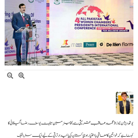
اتفاق
عالمی منڈی میں تیل سستا، پاکستان میں پیٹرول مہنگا کیوں؟
یوتھ ویژن نیوز :
(محمد عاقب قریشی سے)
چیئرمین سینیٹ یوسف رضا گیلانی کا
کہنا ہے کہ خواتین کا معاشی بااختیار ہونا پاکستان کی پائیدار ترقی کے لیے ایک سٹریٹجک