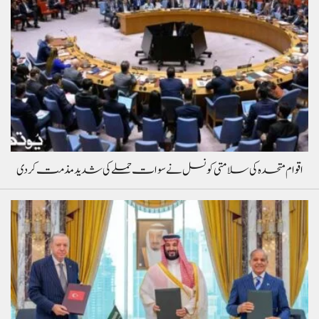
اقوام متحدہ کی سلامتی کونسل نے سوات حملے کی شدید مذمت کردی