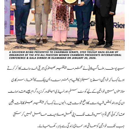
سید یوسف رضا گیلانی نے محترمہ بینظیر بھٹو کی تاریخی خدمات کا ذکر کرتے
ہوئے کہا کہ خواتین اسٹڈیز سینٹرز کا قیام، فرسٹ ویمن بینک کا آغاز، سرکاری
ملازمتوں میں خواتین کے لیے کوٹہ سسٹم، اور لیڈی ہیلتھ ورکرز پروگرام جیسے اقدامات
ان کی دوراندیش قیادت کا واضح ثبوت ہیں۔ انہوں نے کہا کہ بینظیر بھٹو کا پختہ یقین
تھا کہ کوئی بھی قوم اس وقت تک اپنی مکمل صلاحیت حاصل نہیں کر سکتی
جب تک خواتین کو معاشی اور سماجی زندگی سے باہر رکھا جائے۔