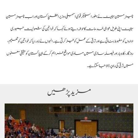
چیئرمین سینیٹ نے بطور اسپیکر قومی اسمبلی، وزیر اعظم پاکستان اور اب چیئرمین
سینیٹ اپنی طویل عوامی خدمات کا حوالہ دیتے ہوئے کہا کہ خواتین کی شمولیت جمہوری
اداروں کو مضبوط بناتی ہے اور ترقی کے عمل کو تیز کرتی ہے۔ انہوں نے زور دیا کہ خواتین کو تعلیم،
روزگار، کاروبار اور فیصلہ سازی میں مساوی مواقع فراہم کر کے ہی پاکستان کو حقیقی معنوں
میں ترقی کی راہ پر ڈالا جا سکتا ہے۔
مزید پڑھیں