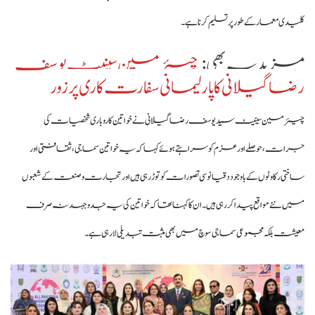
کلیدی معمار کے طور پر تسلیم کرنا ہے۔
مزید یہ بھی :
چیئرمین سینیٹ یوسف
رضا گیلانی کا پارلیمانی سفارت کاری پر زور
چیئرمین سینیٹ سید یوسف رضا گیلانی نے خواتین کاروباری شخصیات کی
جرات، حوصلے اور عزم کو سراہتے ہوئے کہا کہ یہ خواتین سماجی، ثقافتی اور
ساختی رکاوٹوں کے باوجود دقیانوسی تصورات کو توڑ رہی ہیں اور تجارت و صنعت کے شعبوں
میں نئے مواقع پیدا کر رہی ہیں۔ ان کا کہنا تھا کہ خواتین کی یہ جدوجہد نہ صرف
معیشت بلکہ مجموعی سماجی سوچ میں بھی مثبت تبدیلی لا رہی ہے۔