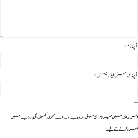
آپکا نام
*
آپکا ای میل ایڈریس
*
اس براؤزر میں میرا نام، ای میل، اور ویب سائٹ محفوظ رکھیں اگلی بار جب میں
تبصرہ کرنے کےلیے۔