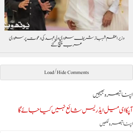
وزیراعظم شہباز شریف سعودی ولی عہد کی دعوت پر سعودی
عرب پہنچ گئے
Load/Hide Comments
اپنا تبصرہ بھیجیں
آپکا ای میل ایڈریس شائع نہیں کیا جائے گا
اپنا تبصرہ لکھیں