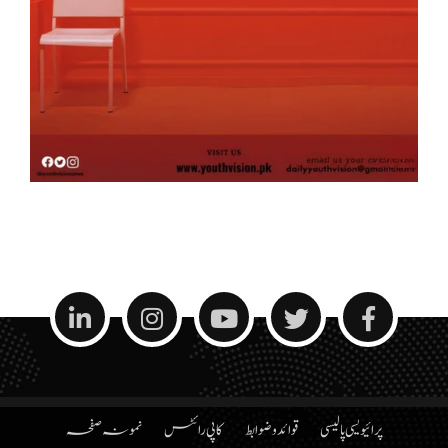
پرائیویسی پالیسی
قوائد و ضوابط
کاپی رائٹس
نمونہ صفحہ