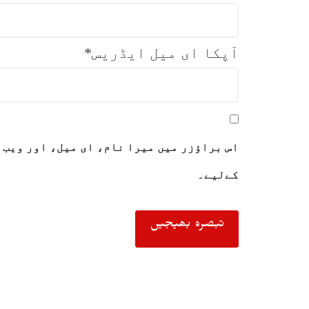
آپکا ای میل ایڈریس
*
اس براؤزر میں میرا نام، ای میل، اور ویب 
کےلیے۔