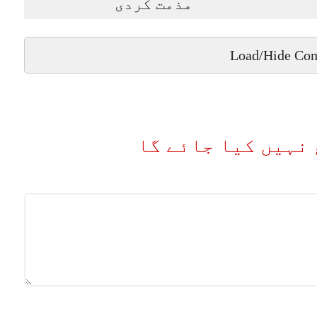
مذمت کردی
Load/Hide Co
نہیں کیا جائے گا