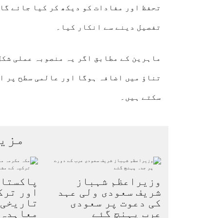
تحفظ اور مفادات کو دیکھ کر کیا جائے گا،
تفصیل دینے سے انکار کیا۔
ماہرین کے مطابق اگر یہ منصوبہ عملی شکل
تناؤ میں اضافہ ہوگا اور عالمی سطح پر ا
سکتے ہیں۔
مزی
وزیراعظم شہباز
پاکستان
شریف سعودی ولی عہد
اور ترک
کی دعوت پر سعودی
تاریخی 
عرب پہنچ گئے
معاہدہ