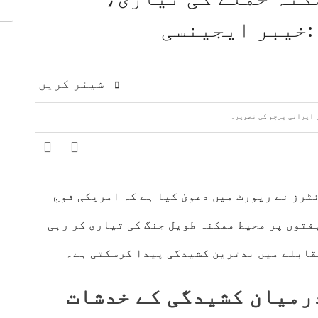
اقدامات کے خلاف کشمیریوں سے اظہارِ یکجہتی
:خیبر ایجینسی
 مشرق وسطیٰ پر اہم تبادلہ خیال
9 لاکھ سے زائد بھارتی فوج کشمیری عوام پر مظالم ڈھا رہی ہے، عاصم افتخار
ت، دفاعی تعاون بڑھانے پر اتفاق
عالمی منڈی میں تیل سستا، 
شیئر کریں
رز نے رپورٹ میں دعویٰ کیا ہے کہ امریکی فوج
ہفتوں پر محیط ممکنہ طویل جنگ کی تیاری کر رہی
قابلے میں بدترین کشیدگی پیدا کرسکتی ہے۔
رمیان کشیدگی کے خدشات