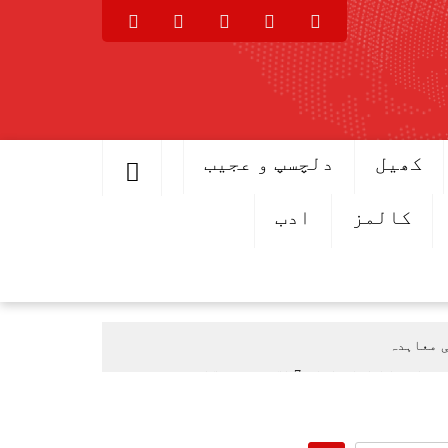
کھیل
دلچسپ و عجیب
کالمز
ادب
ی معاہدہ
اعلان اطلاق 7 اگست سے ہوگا