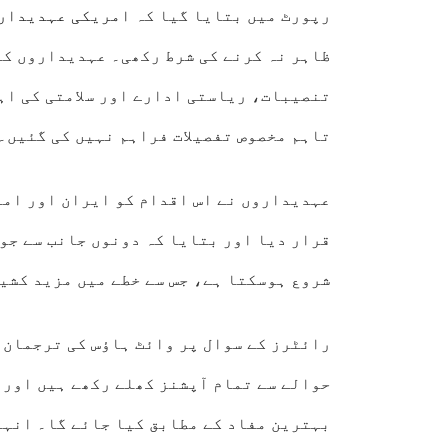
رپورٹ میں بتایا گیا کہ
امریکی عہدیدار
ظاہر نہ کرنے کی شرط رکھی۔ عہدیداروں کے
تنصیبات، ریاستی ادارے اور سلامتی کی اہ
تاہم مخصوص تفصیلات فراہم نہیں کی گئیں۔
عہدیداروں نے اس اقدام کو ایران اور امر
قرار دیا اور بتایا کہ دونوں جانب سے جو
شروع ہوسکتا ہے، جس سے خطے میں مزید کشی
رائٹرز کے سوال پر وائٹ ہاؤس کی ترجمان ا
حوالے سے تمام آپشنز کھلے رکھے ہیں اور ک
بہترین مفاد کے مطابق کیا جائے گا۔ انہوں