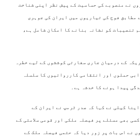
وں
نے منصوبے کی حساسیت کے پیش نظر اپنی شناخت
 مطابق فوج کی تیاریوں میں ایران کی جوہری
م تنصیبات کو نشانہ بنانے کا امکان شامل ہے،
یکہ کے درمیان جاری سفارتی کوششوں کے لیے خطرہ
ابی حملوں اور انتقامی کارروائیوں کا سلسلہ
دگی پیدا ہونے کا خدشہ ہے۔
ینا کیلی نے کہا کہ صدر ٹرمپ نے ایران کے
سی بھی مسئلے پر فیصلہ ملکی اور قومی سلامتی کے
 نے اس بات پر زور دیا کہ حتمی فیصلہ ملک کے