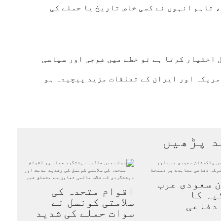
 تاہم انہوں نے کسی خاص تاریخ یا حملے کی
 اختیار کرتا ہے تو خطے میں فوجی اور سیاسی
مریکہ اور ایران کے تعلقات مزید پیچیدہ ہو
د پڑھیں
 سعودی عرب
اقوام متحدہ کی
یہ کا
سلامتی کونسل نے
دفاعی
سوات حملے کی شدید