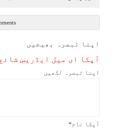
mments
اپنا تبصرہ بھیجیں
آپکا ای میل ایڈریس شائع 
اپنا تبصرہ لکھیں
آپکا نام
*