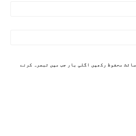
سائٹ محفوظ رکھیں اگلی بار جب میں تبصرہ کرنے