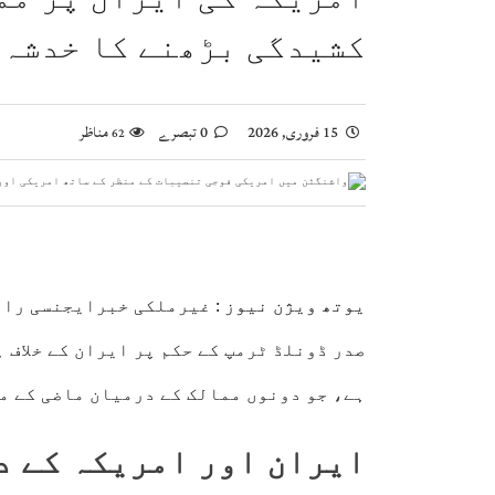
ویانا میں یوم استحصال کشمیر کی تقریب، بھارتی 
کشیدگی بڑھنے کا خدشہ 
اسحاق ڈار کی شاہ عبداللہ سے ملاقات، فلسطین اور
صومالی وزیر دفاع کا اعلیٰ عسکری قیادت سے ملاقا
15 فروری, 2026
0 تبصرے
مناظر
62
یوتھ ویژن نیوز :
غیرملکی خبرایجنسی رائٹ
صدر ڈونلڈ ٹرمپ کے حکم پر ایران کے خلاف 
ہے، جو دونوں ممالک کے درمیان ماضی کے م
ایران اور امریکہ کے د