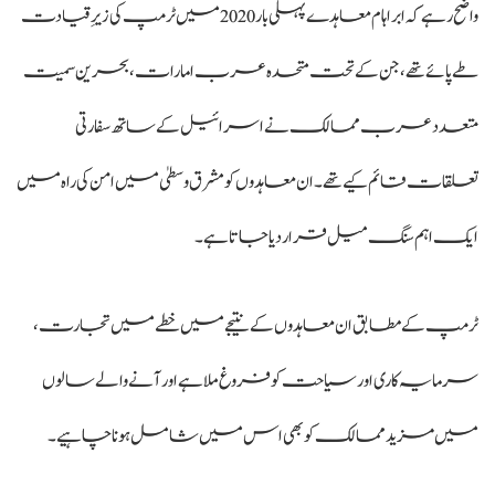
واضح رہے کہ ابراہام معاہدے پہلی بار 2020 میں ٹرمپ کی زیرِ قیادت
طے پائے تھے، جن کے تحت متحدہ عرب امارات، بحرین سمیت
متعدد عرب ممالک نے اسرائیل کے ساتھ سفارتی
تعلقات قائم کیے تھے۔ ان معاہدوں کو مشرق وسطیٰ میں امن کی راہ میں
ایک اہم سنگ میل قرار دیا جاتا ہے۔
ٹرمپ کے مطابق ان معاہدوں کے نتیجے میں خطے میں تجارت،
سرمایہ کاری اور سیاحت کو فروغ ملا ہے اور آنے والے سالوں
میں مزید ممالک کو بھی اس میں شامل ہونا چاہیے۔