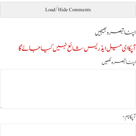
Load/Hide Comments
اپنا تبصرہ بھیجیں
آپکا ای میل ایڈریس شائع نہیں کیا جائے گا
اپنا تبصرہ لکھیں
آپکا نام
*