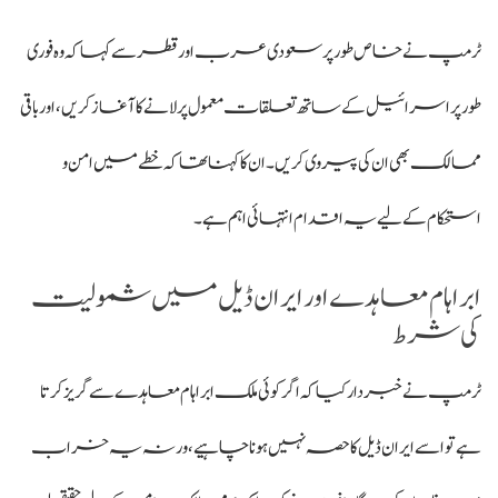
ٹرمپ نے خاص طور پر سعودی عرب اور قطر سے کہا کہ وہ فوری
طور پر اسرائیل کے ساتھ تعلقات معمول پر لانے کا آغاز کریں، اور باقی
ممالک بھی ان کی پیروی کریں۔ ان کا کہنا تھا کہ خطے میں امن و
استحکام کے لیے یہ اقدام انتہائی اہم ہے۔
ابراہام معاہدے اور ایران ڈیل میں شمولیت
کی شرط
ٹرمپ نے خبردار کیا کہ اگر کوئی ملک ابراہام معاہدے سے گریز کرتا
ہے تو اسے ایران ڈیل کا حصہ نہیں ہونا چاہیے، ورنہ یہ خراب