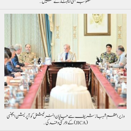
منصوبہ بھی ایجنڈے میں…
وزیراعظم شہباز شریف سے جاپان انٹرنیشنل کوآپریشن ایجنسی
(JICA) کے 9 رکنی وفد کی…