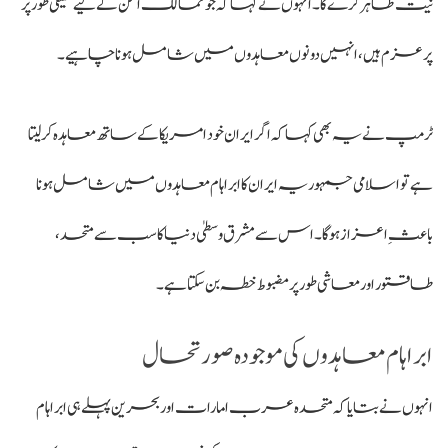
نیت ظاہر کرے گا۔ انہوں نے کہا کہ جو ممالک امن کے لیے حقیقی طور پر
پرعزم ہیں، انہیں دونوں معاہدوں میں شامل ہونا چاہیے۔
ٹرمپ نے یہ بھی کہا کہ اگر ایران خود امریکا کے ساتھ معاہدہ کر لیتا
ہے تو اسلامی جمہوریہ ایران کا ابراہام معاہدوں میں شامل ہونا
باعثِ اعزاز ہوگا۔ اس سے مشرق وسطیٰ دنیا کا سب سے متحد،
طاقتور اور معاشی طور پر مضبوط خطہ بن سکتا ہے۔
ابراہام معاہدوں کی موجودہ صورتحال
انہوں نے بتایا کہ متحدہ عرب امارات اور بحرین پہلے ہی ابراہام