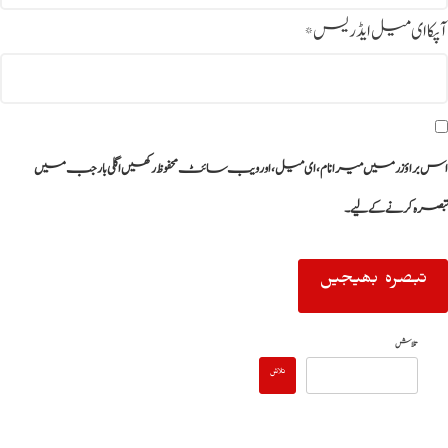
آپکا ای میل ایڈریس
*
اس براؤزر میں میرا نام، ای میل، اور ویب سائٹ محفوظ رکھیں اگلی بار جب میں
تبصرہ کرنے کےلیے۔
تلاش
تلاش