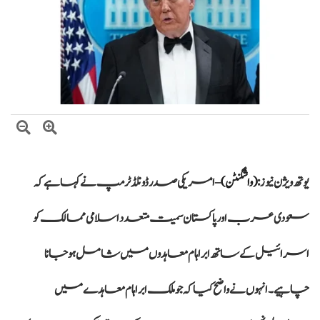
بلاول بھٹو کا آزاد کشمیر انتخابات پر دھاندلی کا الزام، ن لیگ پر سخت تنقید
ایران اور امریکہ کے درمیان ثالثی میں پاکستان کا اہم کردار، ایرانی ترجمان اسماعیل
بقائی کا دعویٰ
وزیراعظم شہباز شریف کی ملک ظہیر اقبال چنڑ سے تعزیت، ملک اقبال چنڑ
کی خدمات کو خراجِ عقیدت
یوتھ ویژن نیوز:
(واشگنٹن)
– امریکی صدر ڈونلڈ ٹرمپ نے کہا ہے کہ
سعودی عرب اور پاکستان سمیت متعدد اسلامی ممالک کو
اسرائیل کے ساتھ ابراہام معاہدوں میں شامل ہو جانا
چاہیے۔ انہوں نے واضح کیا کہ جو ملک ابراہام معاہدے میں