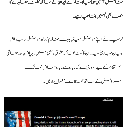
شامل نہیں ہونا چاہتا، اسے ایران کے ساتھ ممکنہ معاہدے کا
حصہ بھی نہیں بننا چاہیے۔
ٹرمپ نے اپن
ے سوشل میڈیا پلیٹ فارم
ٹروتھ سوشل پر یہ اہم
بیان جاری کیا۔ ان کا کہنا تھا کہ مشرق وسطیٰ میں دیرپا امن اور معاشی
استحکام کے لیے ضروری ہے کہ زیادہ سے زیادہ اسلامی ممالک
اسرائیل کے ساتھ تعلقات معمول پر لائیں۔