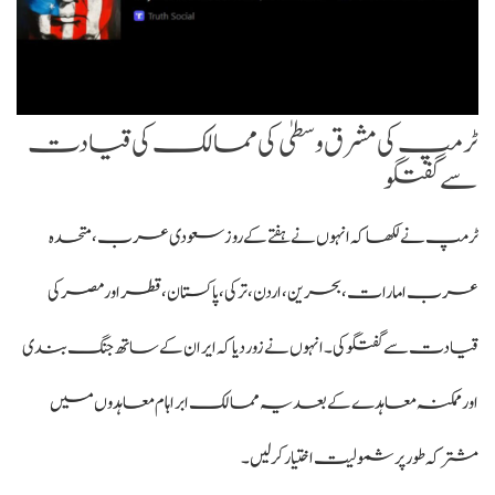
ٹرمپ کی مشرق وسطیٰ کی ممالک کی قیادت
سے گفتگو
ٹرمپ نے لکھا کہ انہوں نے ہفتے کے روز سعودی عرب، متحدہ
عرب امارات، بحرین، اردن، ترکی، پاکستان، قطر اور مصر کی
قیادت سے گفتگو کی۔ انہوں نے زور دیا کہ ایران کے ساتھ جنگ بندی
اور ممکنہ معاہدے کے بعد یہ ممالک ابراہام معاہدوں میں
مشترکہ طور پر شمولیت اختیار کر لیں۔