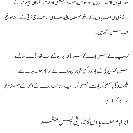
معاہدوں کا حصہ ہیں، اور سوڈان، مراکش اور قازقستان جیسے ممالک
نے بھی ان معاہدوں کے نتیجے میں مالی، معاشی اور سماجی ترقی کے نئے مواقع
حاصل کیے ہیں۔
ٹرمپ نے اس بات کو سراہا کہ ایران کے ساتھ جنگ اور خطے
میں کشیدگی کے باوجود کسی بھی رکن ملک نے ابراہام معاہدے سے
علیحدگی یا معطلی کی بات نہیں کی۔ یہ ان ممالک کے امن کے عزم کو
ظاہر کرتا ہے۔
ابراہام معاہدوں کا تاریخی پس منظر