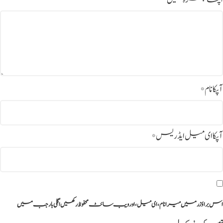
آپکا نام
*
آپکا ای میل ایڈریس
*
اس براؤزر میں میرا نام، ای میل، اور ویب سائٹ محفوظ رکھیں اگلی بار جب میں