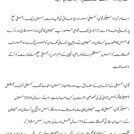
اسلام آباد:
اسپیکر قومی اسمبلی
سردار ایاز صادق کی قیادت میں ایک اعلیٰ سطح
پارلیمانی وفد 19 سے 21 جنوری تک عوامی جمہوریہ چین کا تین روزہ سرکاری دورہ کرے
گا، جس کا مقصد پاکستان اور چین کے مابین پارلیمانی تعاون کو فروغ دینا، دوطرفہ
تعلقات کو مزید مستحکم بنانا اور باہمی دلچسپی کے اہم امور پر اعلیٰ سطح مشاورت کو آگے
بڑھانا ہے۔
قومی اسمبلی کے ترجمان کے مطابق یہ دورہ چیئرمین اسٹینڈنگ کمیٹی آف نیشنل
پیپلز کانگریس ژاؤ لی جی کی خصوصی دعوت پر کیا جا رہا ہے، جبکہ سال 2026 میں
اسپیکر قومی اسمبلی کا یہ چین کا پہلا باضابطہ دورہ ہوگا۔ اس موقع پر پاکستان اور چین
کے درمیان سفارتی تعلقات کے 75 سال مکمل ہونے پر رواں برس مشترکہ
تقریبات کے انعقاد کا بھی اعلان کیا گیا ہے، جنہیں دونوں ممالک شایانِ شان