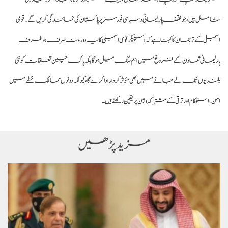
شامل ہیں، جو مختلف پارلیمانی و سیاسی فورمز پر پاکستان کی نمائندگی کریں گے۔ قومی
اسمبلی کے ترجمان کا کہنا ہے کہ اسپیکر قومی اسمبلی کا یہ دورہ نہ صرف دوطرفہ
پارلیمانی تعاون کے فروغ میں اہم سنگ میل ہوگا بلکہ پاک چین تعلقات کو نئی
بلندیوں تک لے جانے میں بھی مؤثر کردار ادا کرے گا، کیونکہ دونوں ممالک خطے میں
امن، استحکام اور ترقی کے مشترکہ وژن پر یقین رکھتے ہیں۔
مزید پڑھیں