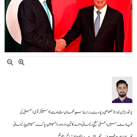
وزیراعظم شہباز شریف کا وفاقی وزارتوں اور ڈویژنز کی کارکردگی کا جامع جائزہ لینے کا
فیصلہ
بلاول بھٹو کا آزاد کشمیر انتخابات پر دھاندلی کا الزام، ن لیگ پر سخت تنقید
یوتھ ویژن نیوز :
( خصؤصی رپورٹ برائے سید نعمان شاہ سے)
اسپیکر قومی اسمبلی کی
قیادت میں اعلیٰ سطح پارلیمانی وفد کا تین روزہ دورۂ چین، پاک چین پارلیمانی
تعاون اور دوطرفہ تعلقات پر اہم ملاقاتیں متوقع۔