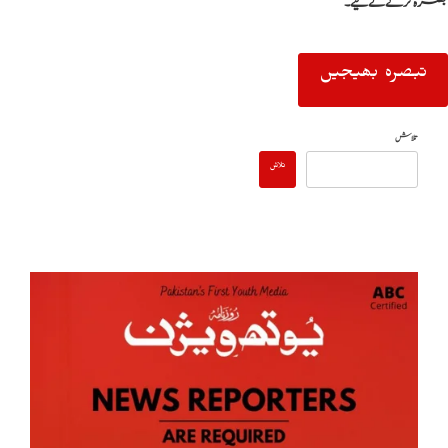
تبصرہ کرنے کےلیے۔
تلاش
تلاش