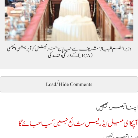
وزیراعظم شہباز شریف سے جاپان انٹرنیشنل کوآپریشن ایجنسی
(JICA) کے 9 رکنی وفد کی…
Load/Hide Comments
اپنا تبصرہ بھیجیں
آپکا ای میل ایڈریس شائع نہیں کیا جائے گا
اپنا تبصرہ لکھیں