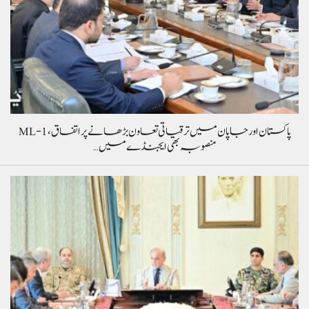
پاکستان اور جاپان میں ترقیاتی تعاون بڑھانے پر اتفاق، ML-1
منصوبہ بھی ایجنڈے میں…