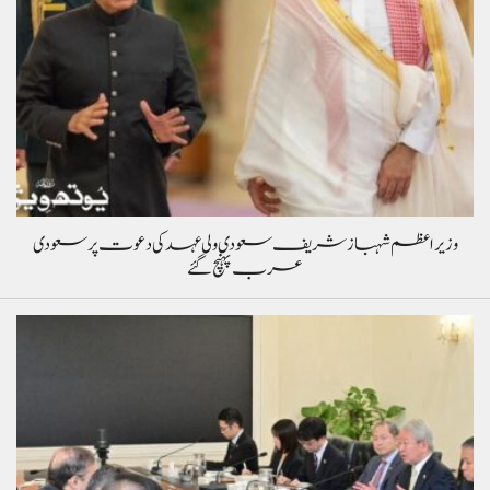
وزیراعظم شہباز شریف سعودی ولی عہد کی دعوت پر سعودی
عرب پہنچ گئے