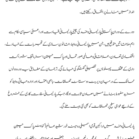
انداز میں منانے پر اتفاق رکھتے ہیں۔
دورے کے دوران پاکستانی پارلیمانی وفد کی چینی پارلیمانی قیادت اور اعلیٰ سیاسی حکام سے
اہم ملاقاتیں متوقع ہیں، جن میں پارلیمانی روابط، قانون سازی کے تجربات کے تبادلے،
اقتصادی تعاون، علاقائی و عالمی صورتحال اور پاک چین اسٹریٹجک شراکت
داری کے مختلف پہلوؤں پر تفصیلی گفتگو کی جائے گی۔ ترجمان کے مطابق یہ دورہ دونوں
ممالک کے درمیان دیرینہ دوستانہ تعلقات، باہمی اعتماد اور ادارہ جاتی روابط کو
مزید مضبوط بنانے میں معاون ثابت ہوگا، جبکہ پارلیمانی سفارت کاری کے فروغ
کے ذریعے عوامی سطح پر تعلقات کو بھی نئی جہت ملے گی۔
پارلیمانی وفد میں اراکین قومی اسمبلی رومینہ خورشید عالم (کنوینر پاک چین
فرینڈ شپ گروپ)، محمد نعمان، زیب جعفر اور مولانا عبدالغفور حیدری