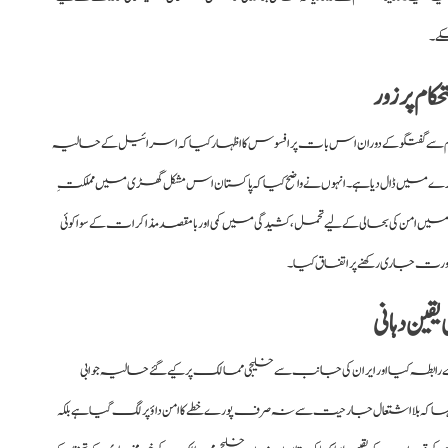
کے۔
م پر زور
سے گفتگو کے دوران اس بات پر افسوس کا اظہار کیا کہ اسرائیل کے حالیہ
 میں ڈال دیا ہے۔ انہوں نے واضح کیا کہ پاکستان اس مشکل گھڑی میں مملکتِ
خطے میں امن کی بحالی کے لیے تحمل، کشیدگی میں کمی اور بامقصد مذاکرات کے سوا کوئی
رت جاری رکھنے پر اتفاق کیا۔
ن دہانی
سے رابطہ کیا اور ایران کی جانب سے خلیجی ممالک پر کیے گئے حالیہ جوابی
ا کہ بلا اشتعال جارحیت سے نہ صرف پورے خطے کا امن داؤ پر لگ گیا ہے بلکہ