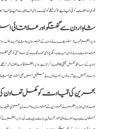
فوری مداخلت کرنی چاہیے تاکہ خطے کو ایک بڑی تباہی سے بچایا جا س
شاہِ اردن سے گفتگو اور علاقائی استحکا
وزیراعظم شہباز شریف نے اردن کے فرماں روا شاہ عبداللہ دوم 
اقدامات نے اردن سمیت دیگر پڑوسی ممالک کی سلامتی کو بھی خطرے
اردن کے ساتھ مکمل یکجہتی کا اظہار کرتا ہے۔ وزیراعظم کا کہنا تھا کہ "
راستہ نہیں ہے”۔ دونوں رہنماؤں نے مستقبل میں بھی قریبی مشاو
بحرین کی قیادت کو مکمل تعاون کی یقی
بعد ازاں، وزیراعظم نے بحرین کے فرماں روا حمد بن عیسیٰ الخلیفہ 
حملوں سے پیدا ہونے والی صورتحال پر بات چیت کی۔ وزیراعظم نے کہ