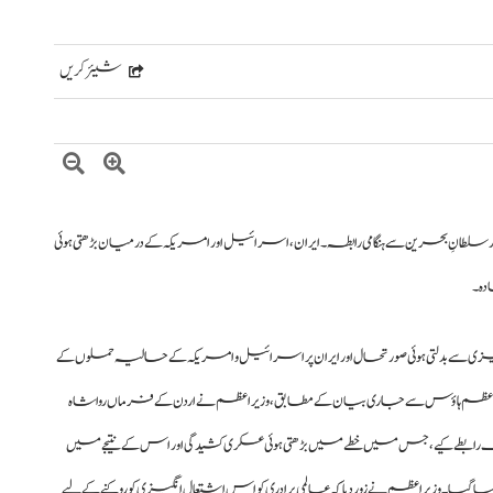
شیئر کریں
لطانِ بحرین سے ہنگامی رابطہ۔ ایران، اسرائیل اور امریکہ کے درمیان بڑھتی ہوئی
دہ۔
ی سے بدلتی ہوئی صورتحال اور ایران پر اسرائیل و امریکہ کے حالیہ حملوں کے
راعظم ہاؤس سے جاری بیان کے مطابق، وزیراعظم نے اردن کے فرماں روا شاہ
نک رابطے کیے، جس میں خطے میں بڑھتی ہوئی عسکری کشیدگی اور اس کے نتیجے میں
۔ وزیراعظم نے زور دیا کہ عالمی برادری کو اس اشتعال انگیزی کو روکنے کے لیے