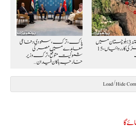
آپریشن ردالفتنہ 3: بلوچستان میں
پاک، ترک، سعودی دفاعی
سیکیورٹی فورسز کی کارروائیاں، 15
معاہدے میں مصر کی
شمولیت متوقع،ترک وزیر
خارجہ ہاکان فیدان…
Load/Hide Com
ے گا