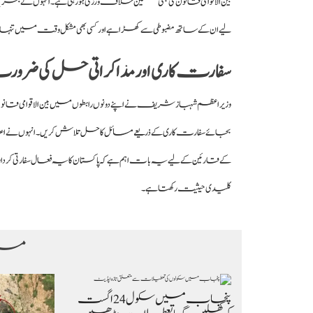
بین الاقوامی قانون کی بھی سنگین خلاف ورزی ہو رہی ہے۔ انہوں نے بحرین 
لیے ان کے ساتھ مضبوطی سے کھڑا ہے اور کسی بھی مشکل وقت میں تنہا 
سفارت کاری اور مذاکراتی حل کی ضرو
وزیراعظم شہباز شریف نے اپنے دونوں رابطوں میں بین الاقوامی قانون کی
بجائے سفارت کاری کے ذریعے مسائل کا حل تلاش کریں۔ انہوں نے اعاد
کے قارئین کے لیے یہ بات اہم ہے کہ پاکستان کا یہ فعال سفارتی کردا
کلیدی حیثیت رکھتا ہے۔
مزی
پنجاب میں سکول 24 اگست