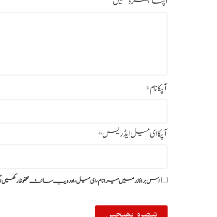
اپنا تبصرہ لکھیں
آپکا نام
*
آپکا ای میل ایڈریس
*
اس براؤزر میں میرا نام، ای میل، اور ویب سائٹ محفوظ رکھیں ا