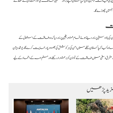
کی قیادت کو یقین دلایا کہ پاکستان اپنے برادر خلیجی ممالک کی خودمختاری کے تحفظ کے
نہیں چھوڑے گا۔
رت
 بالادستی پر زور دیتے ہوئے تمام فریقین پر زور دیا کہ وہ طاقت کے استعمال کے
ہ کیا کہ پاکستان خطے میں امن کی ہر کوشش کی بھرپور حمایت کرے گا۔ یوتھ ویژن
ر مشرق وسطیٰ میں طاقت کے توازن کو برقرار رکھنے اور مسلم امہ کے اتحاد کے لیے
د پڑھیں