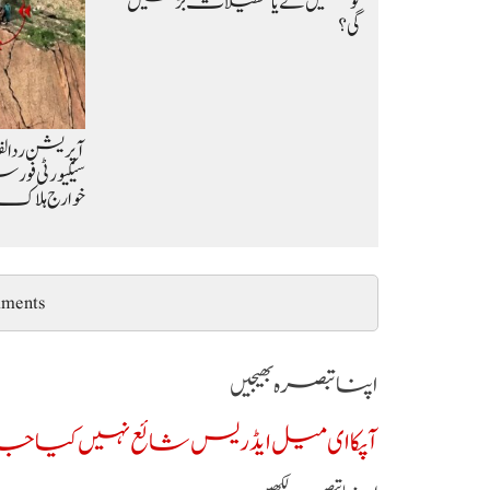
کو کھلیں گے یا تعطیلات بڑھیں
گی؟
خوارج ہلاک
ments
اپنا تبصرہ بھیجیں
آپکا ای میل ایڈریس شائع نہیں کیا جائ