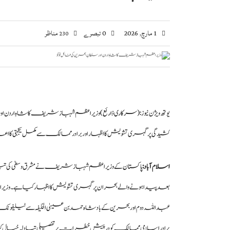
1 مارچ, 2026
0 تبصرے
مناظر
230
یوتھ ویژن نیوز :
(سرکاری ذارئع)
وزیراعظم شہباز شریف کا شاہِ اردن اور س
کشیدگی پر گہری تشویش کا اظہار اور برادر ممالک سے مکمل یکجہتی کا اعا
اسلام آباد:
پاکستان
کے وزیراعظم شہباز شریف نے مشرق وسطیٰ کی تیز
بعد پیدا ہونے والے بحران پر گہری تشویش کا اظہار کیا ہے۔ وزی
عبداللہ دوم اور بحرین کے بادشاہ حمد بن عیسیٰ الخلیفہ سے ٹیلیفو
برادر اسلامی ممالک کو درپیش خطرات پر تفصیلی تبادلہ خیال کیا گیا