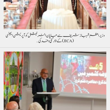
وزیراعظم شہباز شریف سے جاپان انٹرنیشنل کوآپریشن ایجنسی
(JICA) کے 9 رکنی وفد کی…