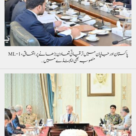
پاکستان اور جاپان میں ترقیاتی تعاون بڑھانے پر اتفاق، ML-1
منصوبہ بھی ایجنڈے میں…