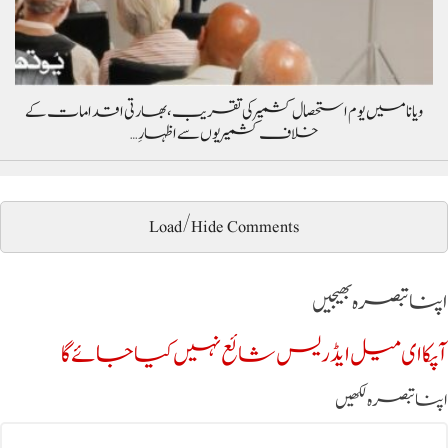
ویانا میں یوم استحصال کشمیر کی تقریب، بھارتی اقدامات کے
خلاف کشمیریوں سے اظہارِ…
Load/Hide Comments
اپنا تبصرہ بھیجیں
آپکا ای میل ایڈریس شائع نہیں کیا جائے گا
اپنا تبصرہ لکھیں