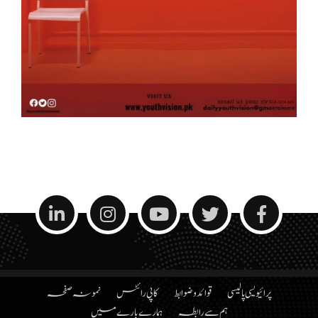
پرائیویسی پالیسی
قوائد و ضوابط
کاپی رائٹس
نمونہ صفحہ
ہم سے رابطہ
ہمارے بارے میں