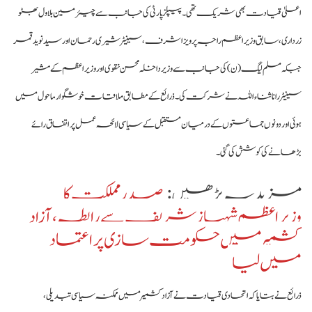
اعلیٰ قیادت بھی شریک تھی۔ پیپلز پارٹی کی جانب سے چیئرمین بلاول بھٹو
زرداری، سابق وزیراعظم راجہ پرویز اشرف، سینیٹر شیری رحمان اور سید نوید قمر
جبکہ مسلم لیگ (ن) کی جانب سے وزیر داخلہ محسن نقوی اور وزیراعظم کے مشیر
سینیٹر رانا ثناءاللہ نے شرکت کی۔ ذرائع کے مطابق ملاقات خوشگوار ماحول میں
ہوئی اور دونوں جماعتوں کے درمیان مستقبل کے سیاسی لائحہ عمل پر اتفاق رائے
بڑھانے کی کوشش کی گئی۔
مزید یہ پڑھیں :
صدر مملکت کا
وزیراعظم شہباز شریف سے رابطہ، آزاد
کشمیر میں حکومت سازی پر اعتماد
میں لیا
ذرائع نے بتایا کہ اتحادی قیادت نے آزاد کشمیر میں ممکنہ سیاسی تبدیلی،