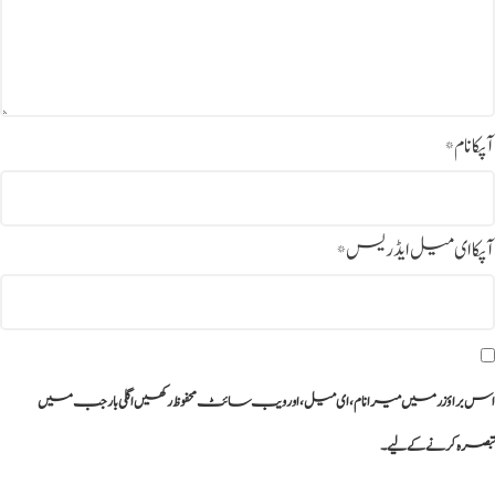
آپکا نام
*
آپکا ای میل ایڈریس
*
اس براؤزر میں میرا نام، ای میل، اور ویب سائٹ محفوظ رکھیں اگلی بار جب میں
تبصرہ کرنے کےلیے۔