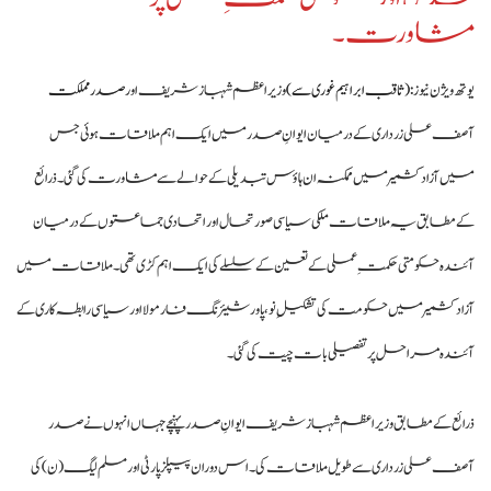
مشاورت۔
یوتھ ویژن نیوز:
(ثاقب ابراہیم غوری سے)
وزیراعظم شہباز شریف اور
صدر مملکت
آصف علی زرداری کے درمیان ایوانِ صدر میں ایک اہم ملاقات ہوئی جس
میں آزاد کشمیر میں ممکنہ ان ہاؤس تبدیلی کے حوالے سے مشاورت کی گئی۔ ذرائع
کے مطابق یہ ملاقات ملکی سیاسی صورتحال اور اتحادی جماعتوں کے درمیان
آئندہ حکومتی حکمتِ عملی کے تعین کے سلسلے کی ایک اہم کڑی تھی۔ ملاقات میں
آزاد کشمیر میں حکومت کی تشکیلِ نو، پاور شیئرنگ فارمولا اور سیاسی رابطہ کاری کے
آئندہ مراحل پر تفصیلی بات چیت کی گئی۔
ذرائع کے مطابق وزیراعظم شہباز شریف ایوانِ صدر پہنچے جہاں انہوں نے صدر
آصف علی زرداری سے طویل ملاقات کی۔ اس دوران پیپلز پارٹی اور مسلم لیگ (ن) کی