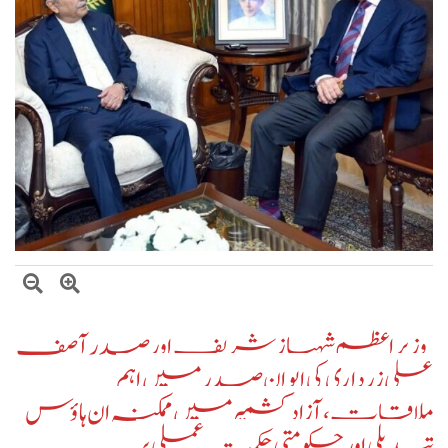
بلاول بھٹو کا آزاد کشمیر انتخابات پر دھاندلی کا الزام، ن لیگ پر سخت تنقید
ایران اور امریکہ کے درمیان ثالثی میں پاکستان کا اہم کردار، ایرانی ترجمان اسماعیل
بقائی کا دعویٰ
وزیراعظم شہباز شریف کی ملک ظہیر اقبال چنڑ سے تعزیت، ملک اقبال چنڑ
کی خدمات کو خراجِ عقیدت
وزیراعظم شہباز شریف اور صدر آصف
علی زرداری کی ایوانِ صدر میں اہم
ملاقات، آزاد کشمیر میں ممکنہ ان ہاؤس
تبدیلی اور حکومتی حکمتِ عملی پر