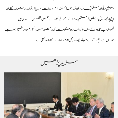
پیپلز پارٹی اور مسلم لیگ (ن) دونوں جماعتیں اس وقت سیاسی توازن برقرار رکھنے اور
اپنی پارلیمانی پوزیشن کو مستحکم بنانے کے لیے حکمتِ عملی تشکیل دے رہی ہیں۔
تجزیہ کاروں کے مطابق اتحادی حکومت آزاد کشمیر میں کسی غیر یقینی صورتِ
حال سے بچنے کے لیے جلد فیصلہ کن اقدامات کا ارادہ رکھتی ہے۔
مزید پڑھیں