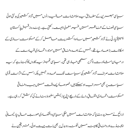
سیاسی مبصرین کے مطابق یہ ملاقات حالیہ دنوں میں آزاد کشمیر کی بدلتی ہوئی
سیاسی فضا کے تناظر میں غیر معمولی اہمیت رکھتی ہے۔ چند روز قبل پاکستان
پیپلز پارٹی نے آزاد کشمیر میں سادہ اکثریت حاصل کر کے حکومت سازی کے
امکانات بڑھا دیے تھے، جس کے بعد وفاق میں موجود اتحادی قیادت کے
درمیان مشاورت ناگزیر سمجھی جا رہی تھی۔ سیاسی تجزیہ کاروں کا کہنا ہے کہ یہ
ملاقات صرف آزاد کشمیر کی سیاست تک محدود نہیں بلکہ اس کے اثرات قومی
سیاست پر بھی مرتب ہو سکتے ہیں، خصوصاً ایسے وقت میں جب وفاقی
حکومت اتحادی اتفاقِ رائے کے ذریعے اپنی پوزیشن مضبوط بنانے کی کوشش کر رہی ہے۔
ذرائع نے مزید بتایا کہ ملاقات میں ملکی سیاسی و اقتصادی صورتِ حال، پارلیمانی
ایجنڈے اور وفاقی کابینہ میں ممکنہ ردوبدل پر بھی بات چیت ہوئی۔ فریقین نے