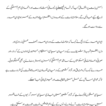
اس بات پر اتفاق کیا کہ تمام فیصلے پارلیمانی مشاورت اور اتحادی ہم آہنگی کے
ذریعے کیے جائیں گے۔ ملاقات کے بعد وزیراعظم اپنے وفد کے ہمراہ ایوانِ صدر
سے روانہ ہوگئے۔
ایوانِ صدر کے ذرائع نے کہا کہ ملاقات کے دوران صدر آصف علی زرداری اور
وزیراعظم شہباز شریف کے درمیان سیاسی استحکام، جمہوری اداروں کے کردار، اور
صوبائی و علاقائی حکومتوں کے ساتھ ہم آہنگی کو مزید بہتر بنانے پر بھی گفتگو ہوئی۔
صدر نے کہا کہ وفاق اور آزاد کشمیر کے درمیان تعاون بڑھانا وقت کی ضرورت ہے
تاکہ عوامی مسائل کے حل میں شفافیت اور تیزی لائی جا سکے۔
سیاسی حلقوں کا کہنا ہے کہ آزاد کشمیر میں جاری سیاسی سرگرمیوں کے تناظر
میں یہ ملاقات آنے والے دنوں کے لیے اہم پیش رفت ثابت ہو سکتی ہے۔