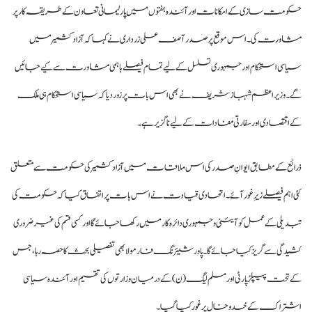
حکومت سازی کے امکانات اور آئندہ ہفتوں میں پارلیمانی تعاون کے طریقہ کار پر
مشاورت کی۔ اس موقع پر صدر آصف علی زرداری نے کہا کہ آزاد کشمیر میں
سیاسی استحکام اور جمہوری تسلسل کے لیے تمام فیصلے باہمی مشاورت سے کیے جائیں
گے۔ وزیراعظم شہباز شریف نے بھی اس بات پر زور دیا کہ سیاسی استحکام ہی ملک
کے اقتصادی اور سفارتی مفادات کے لیے ناگزیر ہے۔
ذرائع کے مطابق ایوانِ صدر کی اس ملاقات میں آزاد کشمیر کی حکومت سے متعلق
کئی اہم فیصلے زیرِ غور آئے۔ اتحادی قیادت نے اس بات پر اتفاق کیا کہ حکومت کی
تبدیلی کے عمل کو آئینی و جمہوری دائرہ کار میں رکھا جائے گا اور کسی قسم کی غیرضروری
کشیدگی سے گریز کیا جائے گا۔ پاور شیئرنگ فارمولا بھی تفصیلی بحث کا حصہ رہا، جس
کے تحت پیپلز پارٹی اور مسلم لیگ (ن) کے درمیان وزارتوں کی تقسیم اور آئندہ سیاسی
اشتراک کے خدوخال پر غور کیا گیا۔