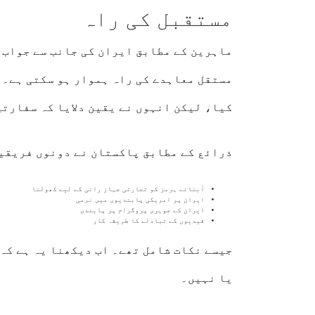
مستقبل کی راہ
ماہرین کے مطابق ایران کی جانب سے جواب 
مستقل معاہدے کی راہ ہموار ہو سکتی ہے۔ 
کیا، لیکن انہوں نے یقین دلایا کہ سفارت
ذرائع کے مطابق پاکستان نے دونوں فریقی
آبنائے ہرمز کو تجارتی جہاز رانی کے لیے کھولنا
ایران پر امریکی پابندیوں میں نرمی
ایران کے جوہری پروگرام پر پابندی
قیدیوں کے تبادلے کا طریقہ کار
جیسے نکات شامل تھے۔ اب دیکھنا یہ ہے کہ 
یا نہیں۔