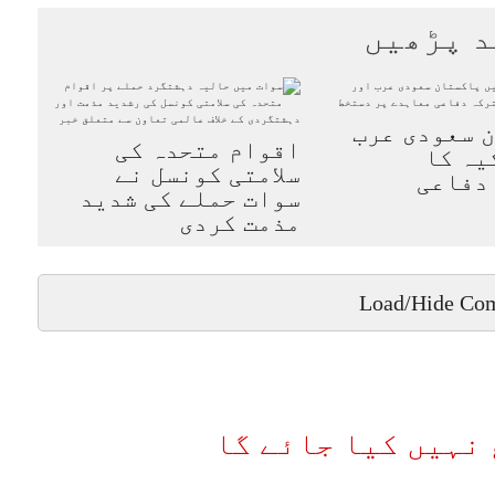
د پڑھیں
 سعودی عرب
اقوام متحدہ کی
یہ کا
سلامتی کونسل نے
دفاعی
سوات حملے کی شدید
مذمت کردی
Load/Hide Co
نہیں کیا جائے گا