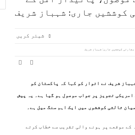
اقدامات کے خلاف کشمیریوں سے اظہارِ یکجہتی
 کوششیں جاری: شہباز شریف
 مشرق وسطیٰ پر اہم تبادلہ خیال
9 لاکھ سے زائد بھارتی فوج کشمیری عوام پر مظالم ڈھا رہی ہے، عاصم افتخار
ت، دفاعی تعاون بڑھانے پر اتفاق
عالمی منڈی میں تیل سستا، 
شیئر کریں
ہباز شریف نے اتوار کو کہا کہ پاکستان کو
امریکی تجویز پر جواب موصول ہو گیا ہے۔ یہ پیش
یان ثالثی کوششوں میں ایک اہم سنگ میل ہے۔
ہ کے موقعے پر ہونے والی تقریب سے خطاب کرتے