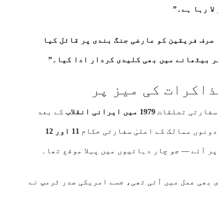
ا رہا ہے۔”
 صرف فریقین کو عارضی جنگ بندی پر قائل کیا
 سفارتی تعلقات
1979 میں ایرانی انقلاب
کے بعد
دونوں ممالک کے اعلیٰ سفارتی حکام
11 اور 12
پر آئے — جو چار دہائیوں میں پہلا موقع تھا۔
ی بھی عمل میں آئی تھی، جسے امریکی صدر ٹرمپ نے