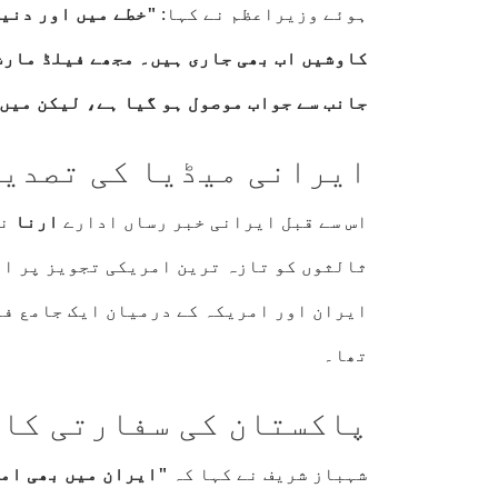
ہوئے وزیراعظم نے کہا:
"خطے میں اور دنی
کاوشیں اب بھی جاری ہیں۔ مجھے فیلڈ مارشل
جانب سے جواب موصول ہو گیا ہے، لیکن میں 
ایرانی میڈیا کی تصدی
اس سے قبل ایرانی خبر رساں ادارے
ارنا
نے
ثالثوں کو تازہ ترین امریکی تجویز پر اپ
ایران اور امریکہ کے درمیان ایک جامع فر
تھا۔
پاکستان کی سفارتی کا
شہباز شریف نے کہا کہ
"ایران میں بھی ام