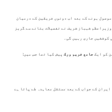
موصول ہونے کے بعد اب دونوں فریقین کے درمیان
وزیراعظم شہباز شریف نے تفصیلات بتانے سے گریز
ی کوششیں جاری رہیں گی۔
ن کو ایک
جامع فریم ورک
پیش کیا تھا جس میں:
ایران کے جواب کے بعد مستقل معاہدہ طے پاتا ہے