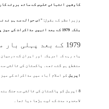
کاوشیں انتہائی خلوص کے ساتھ بروئے کار ل
وزیراعظم کے بقول:
"اس حوالے سے ہم نے نہ
بلکہ 1979 کے بعد انہیں مذاکرات کی میز پر بیٹھانے میں بھی کلیدی کردار ادا کیا۔”
1979 کے بعد پہلی بار مذاکرات کی میز پر
یاد رہے کہ امریکہ اور ایران کے درمیان
منقطع ہو گئے تھے۔ پاکستان کی ثالثی سے 
اپریل
کو اسلام آباد میں مذاکرات کی میز 
8 اپریل کو پاکستان کی ثالثی سے جنگ بند
لامحدود مدت کے لیے بڑھا دیا تھا۔