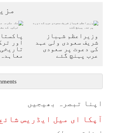
مزی
وزیراعظم شہباز
پاکستان
شریف سعودی ولی عہد
اور ترک
کی دعوت پر سعودی
تاریخی 
عرب پہنچ گئے
معاہدہ
mments
اپنا تبصرہ بھیجیں
آپکا ای میل ایڈریس شائع 
اپنا تبصرہ لکھیں