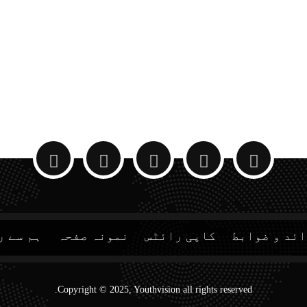
ئد و ضوابط
کاپی رائٹس
نمونہ صفحہ
ہم سے ر
Copyright © 2025, Youthvision all rights reserved.