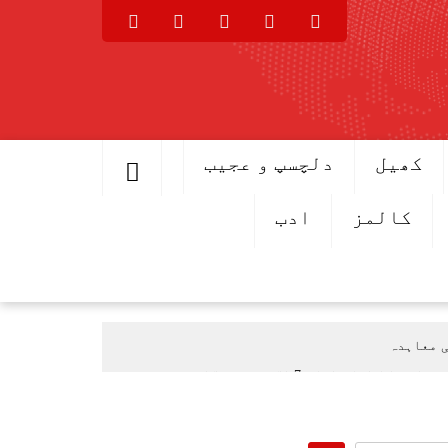
کھیل
دلچسپ و عجیب
کالمز
ادب
ی معاہدہ
اعلان اطلاق 7 اگست سے ہوگا