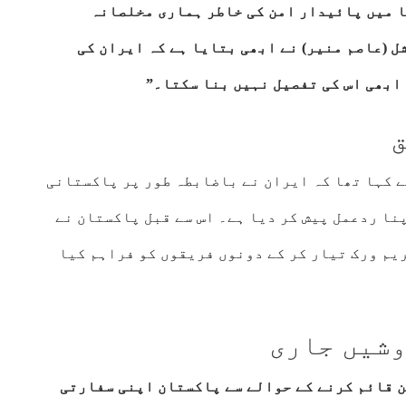
ا میں پائیدار امن کی خاطر ہماری مخلصانہ
 (عاصم منیر) نے ابھی بتایا ہے کہ ایران کی
ابھی اس کی تفصیل نہیں بنا سکتا۔”
ق
 کہا تھا کہ ایران نے باضابطہ طور پر پاکستانی
نا ردعمل پیش کر دیا ہے۔ اس سے قبل پاکستان نے
یم ورک تیار کر کے دونوں فریقوں کو فراہم کیا
وشیں جاری
ن قائم کرنے کے حوالے سے پاکستان اپنی سفارتی