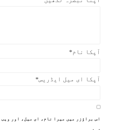
آپکا نام
*
آپکا ای میل ایڈریس
*
اس براؤزر میں میرا نام، ای میل، اور ویب 