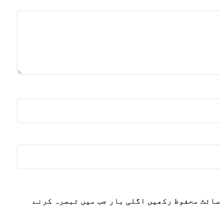
سائٹ محفوظ رکھیں اگلی بار جب میں تبصرہ کرنے