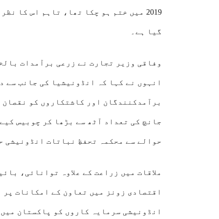
2019 میں ختم ہو چکا تھا، تاہم اس کا ن
گیا ہے۔
وفاقی وزیر تجارت نے زرعی برآمدات بالخ
انہوں نے کہا کہ انڈونیشیا کی جانب سے د
برآمدکنندگان اور کاشتکاروں کو نقصان پہ
جانچ کی تعداد آٹھ سے بڑھا کر چوبیس کیے 
حوالے سے محکمہ تحفظِ نباتات انڈونیشی ح
ملاقات میں زراعت کے علاوہ توانائی، بائ
اقتصادی زونز میں تعاون کے امکانات پر ب
انڈونیشی سرمایہ کاروں کو پاکستان میں پ