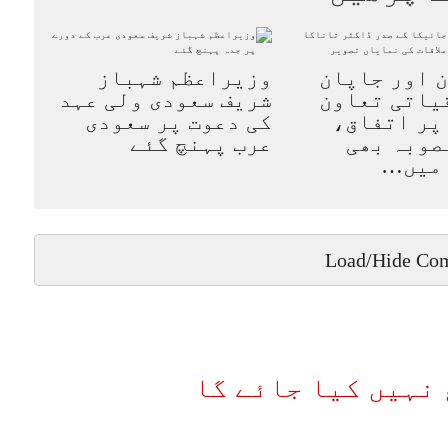
 اور جاپان
وزیراعظم شہباز
یاتی تعاون
شریف سعودی ولی عہد
پر اتفاق،
کی دعوت پر سعودی
 منصوبہ بھی
عرب پہنچ گئے
 میں…
Load/Hide Co
نہیں کیا جائے گا