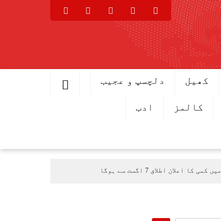
کھیل
دلچسپ و عجیب
کالمز
ادب
اعلان اطلاق 7 اگست سے ہوگا