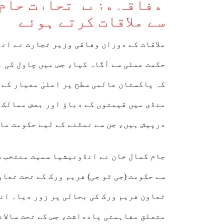
وفاقی وزیر تجارت جام
سے ملاقات کرتے ہوئے
ملاقات کے دوران
وفاقی وزیر تجارت
نے انڈ
حکمت عملی سے آگاہ کیا، جس میں چاول کی 
کہ پاکستان عالمی سطح پر اعلیٰ معیار کے 
منڈی میں قیمتوں کے دباؤ اور بعض ممالک 
درپیش ہیں، جن سے نمٹنے کے لیے حکومت ما
جام کمال خان نے انڈونیشیا سمیت منتخب ش
سے حکومت (جی ٹو جی) فریم ورک کے تحت تع
متعلق مفاہمتی یادداشت، جس کے تحت سالانہ