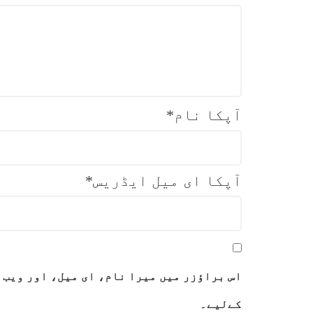
آپکا نام
*
آپکا ای میل ایڈریس
*
اس براؤزر میں میرا نام، ای میل، اور ویب 
کےلیے۔