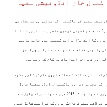
 کمال خان انڈونیشی سفیر
ونیشی سفیر کو پاکستان کی بدلتی ہوئی تجارتی
برآمدات کو خصوصی ترجیح حاصل ہے۔ انہوں نے کہا
چاول کا ایک بڑا برآمد کنندہ ہے، تاہم عالمی
کی پالیسی مداخلت کے باعث مسابقتی چیلنجز
لی اور تجارتی اقدامات پر کام کر رہی ہے۔
راکت دار ممالک کے ساتھ اوپن مارکیٹ اور حکومت
اون کی تجویز دی اور پاکستان۔انڈونیشیا چاول
تعاون فریم ورک کی بحالی پر زور دیا۔ انہوں نے بتایا کہ 2015 میں طے پانے والا چاول سے
 دس لاکھ میٹرک ٹن تک چاول کی فراہمی شامل تھی،