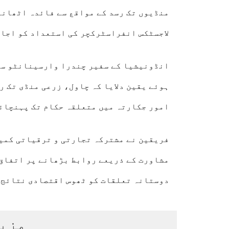
منڈیوں تک رسد کے مواقع سے فائدہ اٹھانے
لاجسٹکس انفراسٹرکچر کی استعداد کو اجا
انڈونیشیا کے سفیر چندرا وارسینانٹو سو
ہوئے یقین دلایا کہ چاول، زرعی منڈی تک 
امور جکارتہ میں متعلقہ حکام تک پہنچائ
فریقین نے مشترکہ تجارتی و ترقیاتی کمی
مشاورت کے ذریعے روابط بڑھانے پر اتفاق 
دوستانہ تعلقات کو ٹھوس اقتصادی نتائج 
مزی