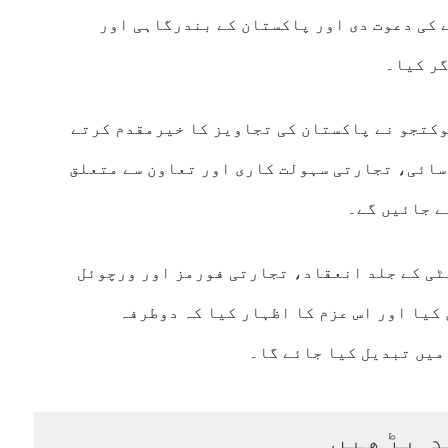
 کی دعوت دی اور پاکستان کے بندرگاہی اور
گر کیا۔
کتجو نے پاکستان کی تجاویز کا خیرمقدم کرتے
رسائی، تجارتی سہولت کاری اور تعاون سے متعلق
ے جائیں گے۔
ٹی کے جلد انعقاد، تجارتی فورمز اور ورچوئل
کیا اور اس عزم کا اظہار کیا کہ دوطرفہ
میں تبدیل کیا جائے گا۔
د پڑھیں