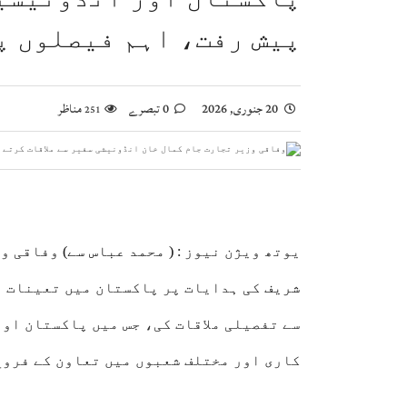
اسحاق ڈار کی شاہ عبداللہ سے ملاقات، فلسطین اور
پیش رفت، اہم فیصلوں پ
صومالی وزیر دفاع کا اعلیٰ عسکری قیادت سے ملاقا
وزیراعظم شہباز شریف کا وفاقی وزارتوں اور ڈوی
بلاول بھٹو کا آزاد کشمیر انتخابات پر دھاندلی ک
20 جنوری, 2026
0 تبصرے
مناظر
251
یوتھ ویژن نیوز :
( محمد عباس سے)
وفاقی وز
شریف
کی ہدایات پر پاکستان میں تعینات 
سے تفصیلی ملاقات کی، جس میں پاکستان او
کاری اور مختلف شعبوں میں تعاون کے فروغ