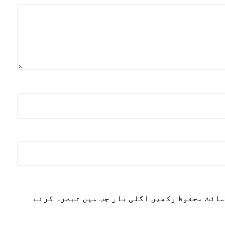
سائٹ محفوظ رکھیں اگلی بار جب میں تبصرہ کرنے