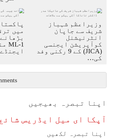
وزیراعظم شہباز
پاکستان
شریف سے جاپان
میں ترق
انٹرنیشنل
بڑھانے 
کوآپریشن ایجنسی
ML-1
(JICA) کے 9 رکنی وفد
ایجنڈے
کی…
mments
اپنا تبصرہ بھیجیں
آپکا ای میل ایڈریس شائع 
اپنا تبصرہ لکھیں