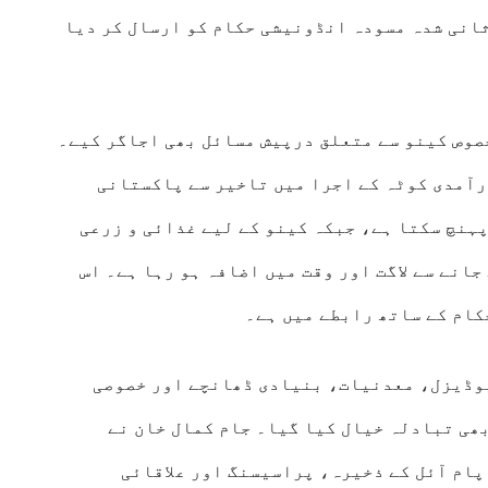
ظرثانی شدہ مسودہ انڈونیشی حکام کو ارسال کر دیا
صوص کینو سے متعلق درپیش مسائل بھی اجاگر کیے۔
رآمدی کوٹہ کے اجرا میں تاخیر سے پاکستانی
نچ سکتا ہے، جبکہ کینو کے لیے غذائی و زرعی
جانے سے لاگت اور وقت میں اضافہ ہو رہا ہے۔ اس
کام کے ساتھ رابطے میں ہے۔
یوڈیزل، معدنیات، بنیادی ڈھانچے اور خصوصی
ھی تبادلہ خیال کیا گیا۔ جام کمال خان نے
ام آئل کے ذخیرہ، پراسیسنگ اور علاقائی