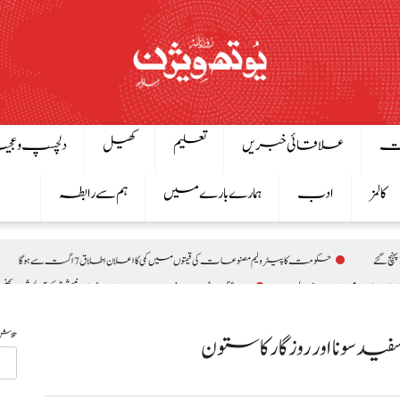
ت
علاقائی خبریں
تعلیم
کھیل
دلچسپ و عج
کالمز
ادب
ہمارے بارے میں
ہم سے رابطہ
چ گئے
حکومت کا پیٹرولیم مصنوعات کی قیمتوں میں کمی کا اعلان اطلاق 7 اگست سے ہوگا
وزیراعظم شہباز شریف سے جاپان انٹرنیشنل کوآپریشن ایجنسی (JICA) کے 9 رکنی وفد کی ملاقات، تعاون بڑھانے پر تبادلہ خ
یوں سے اظہارِ یکجہتی
اسحاق ڈار کی شاہ عبداللہ سے ملاقات، فلسطین اور مشرق وسطیٰ پر اہم ت
تلاش
 سونا اور روزگار کا ستون
صومالی وزیر دفاع کا اعلیٰ عسکری قیادت سے ملاقات، دفاعی تعاون بڑھانے پر اتفاق
ینے کا فیصلہ
بلاول بھٹو کا آزاد کشمیر انتخابات پر دھاندلی کا الزام، ن لیگ پر سخت تنقید