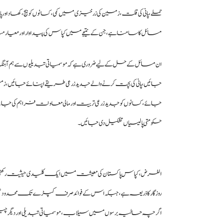
حملے، پانی کی قلت، زمین کی زرخیزی میں کمی، کسانوں کو بیج، کھاد او
مسائل کا سامنا ہے، جن کے نتیجے میں کپاس کی پیداوار اور معیار متا
ان مسائل کے حل کے لیے ضروری ہے کہ موسمیاتی تبدیلیوں سے ہم آہ
جائیں، پانی کی بچت کرنے والے جدید زرعی طریقے اپنائے جائیں، زمین
جائے، کسانوں کو جدید زرعی تربیت اور مالی معاونت فراہم کی جائ
حکومتی پالیسیاں تشکیل دی جائیں۔
الغرض، کپاس پاکستان کی معیشت میں ایک کلیدی حیثیت رکھتی ہے کیونک
روزگار کا ذریعہ ہے، جبکہ اس کے فوائد صرف کپڑے تک محدود نہیں بل
اگرچہ حالیہ برسوں میں سیلاب، موسمیاتی تبدیلی اور دیگر چیلنجز کے با