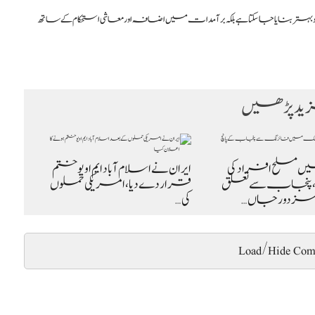
و بہتر بنایا جا سکتا ہے بلکہ برآمدات میں اضافہ اور معاشی استحکام کے ساتھ
د پڑھیں
یں مسلح افراد کی
ایران نے اسلام آباد ایم او یو ختم
پنجاب سے تعلق
قرار دے دیا، امریکی حملوں
کی…
Load/Hide Com