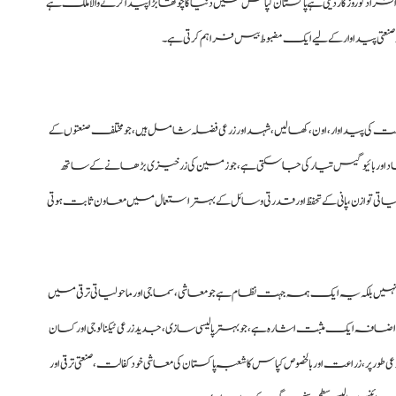
فراد کو روزگار دیتی ہےپاکستان کپاس میں دنیا کا چوتھا بڑا پیدا کرنے والا ملک ہے
تی پیداوار کے لیے ایک مضبوط بیس فراہم کرتی ہے۔
شت کی پیداوار، اون، کھالیں، شہد اور زرعی فضلہ شامل ہیں، جو مختلف صنعتوں کے
 اور بائیو گیس تیار کی جا سکتی ہے، جو زمین کی زرخیزی بڑھانے کے ساتھ
ی توازن، پانی کے تحفظ اور قدرتی وسائل کے بہتر استعمال میں معاون ثابت ہوتی
 بلکہ یہ ایک ہمہ جہت نظام ہے جو معاشی، سماجی اور ماحولیاتی ترقی میں
 پیداوار میں نمایاں اضافہ ایک مثبت اشارہ ہے، جو بہتر پالیسی سازی، جدید زرعی ٹیکنالوجی اور کسان
 زراعت اور بالخصوص کپاس کا شعبہ پاکستان کی معاشی خود کفالت، صنعتی ترقی اور