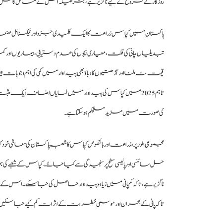
روزگار کے فروغ کے لیے ناگزیر ہے، بشرطیکہ اس کے مسائل کا حل سائن
پاکستان میں کپاس زراعت کا ایک کلیدی جزو اور ٹیکسٹائل صنعت کی
تبدیلیاں، پانی کی قلت، معیاری بیجوں کی عدم دستیابی، بیماریوں اور
قیمت نہ ملنا اور آڑھتیوں کا دباؤ بھی پیداوار میں کمی کی اہم وجوہات
تاہم 2025 میں کپاس کی پیداوار میں نمایاں اضافہ ایک مثب
کی صورت میں مزید مستحکم ہو سکتا ہے۔
مجموعی طور پر، زراعت اور بالخصوص کپاس کا شعبہ پاکستان کی معاشی خود
حل سائنسی اور پالیسی سطح پر سنجیدگی سے کیا جائے۔کپاس کے شعبے کی 
ناگزیر ہے، تاکہ کم پانی میں زیادہ پیداوار حاصل کی جا سکے۔ اس کے ساتھ ج
تاکہ پانی کے بحران اور موسمی خطرات کے اثرات کم کیے جا سکیں