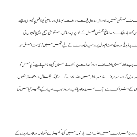
مکن نہیں۔ بہتر امدادی قیمت، بروقت سبسڈی اور ماضی کی ناقص پالیسیوں، جیسے
 دوبارہ ایک منافع بخش فصل کے طور پر اپنائیں۔ حکومتی سطح پر ایسی پالیسیوں کی
 پر ڈیوٹی اور روئی و خام مال پر درمیانی مدت کے لیے ٹیکس میں نرمی شامل ہو۔
ی حکمت عملی کا بنیادی ہدف پیداوار میں اضافہ اور درآمدات پر انحصار میں کمی ہونا چاہیے۔ کپاس کو
بدیل کرنا نہ صرف زرمبادلہ میں اضافہ کرے گا بلکہ ٹیکسٹائل اور متعلقہ شعبوں
یسی سازوں کے اشتراک سے ایک مربوط اور پائیدار روڈ میپ تیار کیے بغیر کپاس کی
دیلی، درجۂ حرارت میں اضافہ، بارشوں میں کمی، کیڑے مکوڑوں اور بیماریوں کے