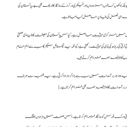
کھوں کسانوں، مزدوروں اور فیکٹری ورکرز کے روزگار کا ذریعہ بھی ہے۔ پاکستان کی
 حصہ اسی فصل کی بنیاد پر حاصل کیا جاتا ہے۔
 میں مرکزی حیثیت حاصل ہے ۔ کپاس پاکستان کی معیشت کا بنیادی صنعتی
 کی ریڑھ کی ہڈی کی حیثیت رکھتی ہے، کیونکہ یہ ٹیکسٹائل سیکٹر کا سب سے اہم خام
ہیں۔
 *GDP کا 8.5% حصہ بنتی ہے اور صنعتی پیداوار اور برآمدات میں سب سے بڑا کردار ادا کرتی ہے۔ یہ شعبہ نہ صرف
 رکھنے والا ٹیکسٹائل سیکٹر ملک کی تقریباً 40 فیصد صنعتی ورک فورس کو روزگار فراہم کرتا ہے۔اس صنعت میں ہزاروں جننگ