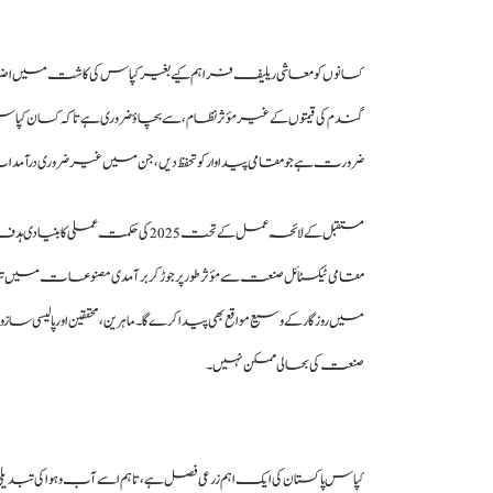
کسانوں کو معاشی ریلیف فراہم کیے بغیر کپاس کی کاشت میں اضافہ م
گندم کی قیمتوں کے غیر مؤثر نظام، سے بچاؤ ضروری ہے تاکہ کسان کپاس کو
ضرورت ہے جو مقامی پیداوار کو تحفظ دیں، جن میں غیر ضروری درآمدات
مستقبل کے لائحہ عمل کے تحت 2025 ک
مقامی ٹیکسٹائل صنعت سے مؤثر طور پر جوڑ کر برآمدی مصنوعات میں ت
میں روزگار کے وسیع مواقع بھی پیدا کرے گا۔ ماہرین، محققین اور پال
صنعت کی بحالی ممکن نہیں۔
کپاس پاکستان کی ایک اہم زرعی فصل ہے، تاہم اسے آب و ہوا کی تب