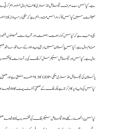
ہے۔ کپاس نہ صرف ٹیکسٹائل انڈسٹری کا خام مال فراہم کرتی ہے بلکہ لا
معیشت میں کپاس کا کردار اس قدر اہم ہے کہ ملکی زرِمبادلہ کا بڑا
یہی وجہ ہے کہ کپاس کو زراعت، صنعت اور تجارت تینوں شعبوں
خام مال ہے۔ کپاس پاکستان میں زرعی پیداوار کے ساتھ ساتھ صنعتی ترقی
مال ہے۔ کپاس اور ٹیکسٹائل سیکٹر مل کر ملک کی برآمدات کا تقریباً 60 فیصد حصہ فراہم کرتے 
پاکستان کی ٹیکسٹائل انڈسٹری ملکی
کپاس کی بنیاد پر کام کرتا ہے بلکہ ملک کے صنعتی آؤٹ پٹ کا 46 فیصد اور برآمدات کا 54 فیصد حصہ بھی فراہم کرتا ہے۔]
کپاس پر انحصار