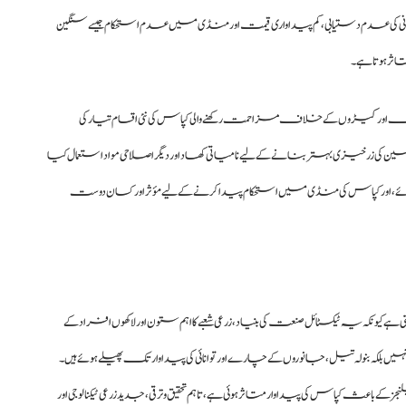
ر پانی کی عدم دستیابی، کم پیداواری قیمت اور منڈی میں عدم استحکام جیسے سنگین
ثر ہوتا ہے۔
نگ اور کیڑوں کے خلاف مزاحمت رکھنے والی کپاس کی نئی اقسام تیار کی
 کی زرخیزی بہتر بنانے کے لیے نامیاتی کھاد اور دیگر اصلاحی مواد استعمال کیا
ے، اور کپاس کی منڈی میں استحکام پیدا کرنے کے لیے مؤثر اور کسان دوست
ہ یہ ٹیکسٹائل صنعت کی بنیاد، زرعی شعبے کا اہم ستون اور لاکھوں افراد کے
کہ بنولہ تیل، جانوروں کے چارے اور توانائی کی پیداوار تک پھیلے ہوئے ہیں۔
عث کپاس کی پیداوار متاثر ہوئی ہے، تاہم تحقیق و ترقی، جدید زرعی ٹیکنالوجی اور