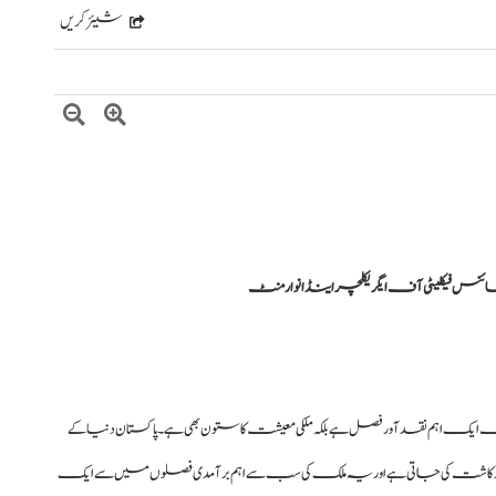
شیئر کریں
یک اہم نقد آور فصل ہے بلکہ ملکی معیشت کا ستون بھی ہے۔ پاکستان دنیا کے
شت کی جاتی ہے اور یہ ملک کی سب سے اہم برآمدی فصلوں میں سے ایک