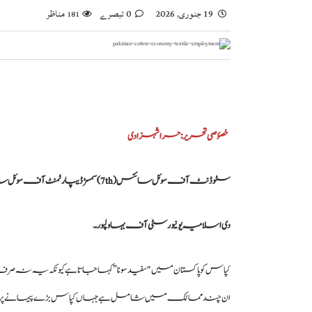
19 جنوری, 2026
0 تبصرے
مناظر
181
خصؤصی تحریر : حرا شہزادی
سٹوڈنٹ آف سوئل سائنس (7th) سمسڑ ڈیپارٹمنٹ آف سوئل سائنس فیکلیٹی آف ایگریکلچر اینڈ انوارمنٹ
دی اسلامیہ یونیورسٹی آف بہاولپور۔
کپاس کو پاکستان میں
"سفید سونا”
کہا جاتا ہے کیونکہ یہ نہ صرف ا
ان چند ممالک میں شامل ہے جہاں کپاس بڑے پیمانے پر کا