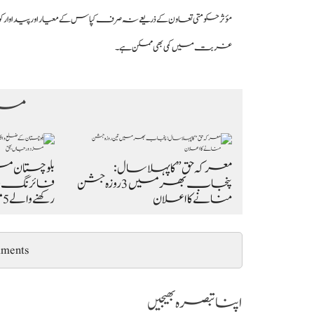
مؤثر حکومتی تعاون کے ذریعے نہ صرف کپاس کے معیار اور پیداوار ک
غربت میں کمی بھی ممکن ہے۔
مزی
معرکہ حق” کا پہلا سال:
بلوچستان م
پنجاب بھر میں3 روزہ جشن
فائرنگ، 
منانے کا اعلان
رکھنے والے 5 مزدور جاں…
ments
اپنا تبصرہ بھیجیں