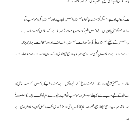
سی اور پالیسی سطح پر سنجیدگی سے کیا جائے۔
 بنیاد ہے، مگر گزشتہ دہائیوں میں اس کی پیداوار میں کمی، موسمیاتی
 کمزور حکومتی پالیسیوں نے اس شعبے کو شدید متاثر کیا ہے۔ کسانوں کو مناسب
 ہیں، جس کے نتیجے میں روئی کی درآمدات میں اضافہ ہوا اور معیشت پر بوجھ پڑا۔
ت اشارہ ہے، جو بہتر پالیسی سازی، جدید زرعی ٹیکنالوجی اور کسان دوست اقدامات
 کفالت، صنعتی ترقی اور روزگار کے فروغ کے لیے ناگزیر ہے، بشرطیکہ اس کے مسائل کا
بحالی کے لیے سب سے پہلے بہتر اور موسمیاتی تبدیلیوں سے ہم آہنگ بیجوں کا فروغ
دید زرعی ٹیکنالوجی، خصوصاً ٹپکاؤ آبپاشی اور مؤثر زرعی نظم و نسق کو اپنانا ضروری ہے
۔