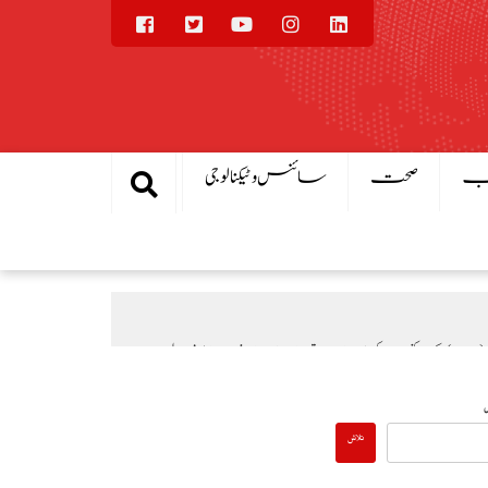
یب
صحت
سائنس و ٹیکنالوجی
یال
بادلہ خیال
عالمی منڈی میں تیل سستا، پاکستان میں پیٹرول مہنگا کیوں؟
تلاش