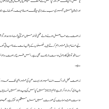
یونٹس، اسپننگ ملز، اور کپاس سے منسلک فیکٹریاں فعال ہیں جو لاکھوں ا
اور ایشیا میں تیسری سب سے بڑی سپننگ صلاحیت رکھتا ہے، جو صنع
زراعت سے حاصل ہونے والے ضمنی فوائد میں مویشی پالنا، دودھ اور گو
لیے خام مال فراہم کرتے ہیں۔ فصلوں کے باقیات سے نامیاتی کھاد
ساتھ توانائی کا ماحول دوست ذریعہ بھی ہے۔ اس طرح زراعت ماحولیات
ہے۔
زراعت محض خوراک، فائبر اور ایندھن کی فراہمی تک محدود نہیں
بنیادی کردار ادا کرتا ہےتاہم 2025 میں کپاس کی
دوست اقدامات کی صورت میں مزید مستحکم ہو سکتا ہے۔ مجموعی طور پر،