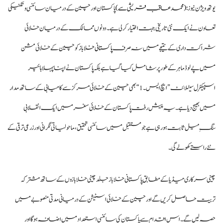
یوتھ ویژن نیوز :
(محمد عاقب قریشی سے)
پاکستان اور چین کے درمیان سائنسی و تکنیکی
تعاون نے ایک نئی تاریخی جہت اختیار کرلی ہے۔ دونوں ممالک کے درمیان خلائی
شراکت داری کے نتیجے میں نہ صرف
پاکستانی خلا باز
کو چین کے خلائی مشن
میں پے لوڈ ماہر کے طور پر شامل کیا گیا ہے بلکہ پاکستان نے اپنا پہلا ہائپر
اسپیکٹرل سیٹلائٹ ” ایچ ایس۔1“بھی چین کے خلائی مرکز سے کامیابی کے ساتھ مدار
میں بھیج دیا ہے۔ یہ پیش رفت پاکستان کے خلائی سفر میں ایک انقلابی
سنگِ میل ثابت ہو رہی ہے جو مستقبل میں سائنسی تحقیق، ماحولیاتی نگرانی اور زرعی ترقی کے
نئے راستے کھولے گی۔
چینی سرکاری میڈیا کے مطابق پاکستانی خلا باز جلد چینی خلا بازوں کے ساتھ مشترکہ
تربیت حاصل کریں گے اور چین کے خلائی اسٹیشن کے درمیانی مدتی منصوبے میں
حصہ لیں گے۔ اس اقدام سے پاکستان کی سائنسی استعداد میں اضافہ ہوگا اور