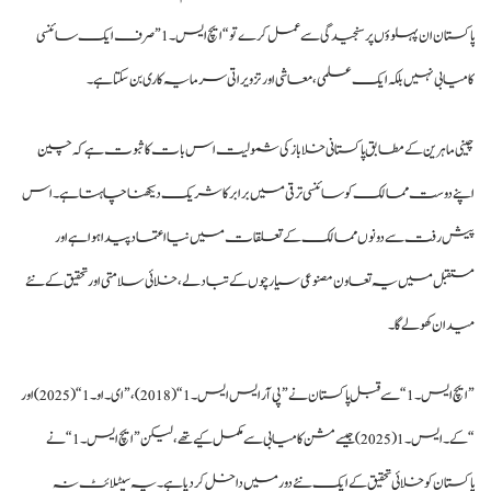
پاکستان ان پہلوؤں پر سنجیدگی سے عمل کرے تو “ایچ ایس۔1” صرف ایک سائنسی
کامیابی نہیں بلکہ ایک علمی، معاشی اور تزویراتی سرمایہ کاری بن سکتا ہے۔
چینی ماہرین کے مطابق پاکستانی خلا باز کی شمولیت اس بات کا ثبوت ہے کہ چین
اپنے دوست ممالک کو سائنسی ترقی میں برابر کا شریک دیکھنا چاہتا ہے۔ اس
پیش رفت سے دونوں ممالک کے تعلقات میں نیا اعتماد پیدا ہوا ہے اور
مستقبل میں یہ تعاون مصنوعی سیارچوں کے تبادلے، خلائی سلامتی اور تحقیق کے نئے
میدان کھولے گا۔
”ایچ ایس۔1 “سے قبل پاکستان نے ”پی آر ایس ایس۔1“ (2018)، ”ای۔او۔1 “(2025) اور
“کے۔ایس۔1 (2025) جیسے مشن کامیابی سے مکمل کیے تھے، لیکن ”ایچ ایس۔1“ نے
پاکستان کو خلائی تحقیق کے ایک نئے دور میں داخل کر دیا ہے۔ یہ سیٹلائٹ نہ