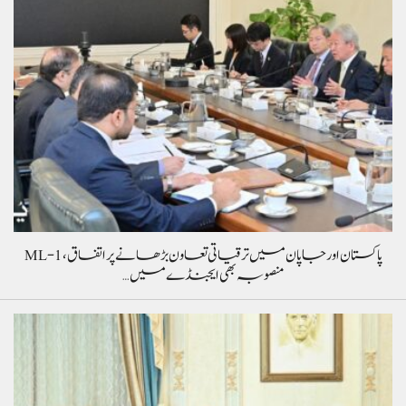
پاکستان اور جاپان میں ترقیاتی تعاون بڑھانے پر اتفاق، ML-1
منصوبہ بھی ایجنڈے میں…