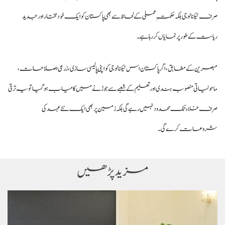
صرف ٹیکنالوجی بلکہ حکمتِ عملی کے لحاظ سے بھی پاکستان کو ایک خود مختار اور جدید
ریاست کے طور پر نمایاں کر رہا ہے۔
مبصرین کے مطابق، اگر پاکستان اس ٹیکنالوجی کو اپنی پالیسی سازی، زرعی اصلاحات،
ماحولیاتی منصوبہ بندی اور تعلیم کے شعبے سے جوڑنے میں کامیاب ہوگیا تو یہ ترقی
صرف خلاء تک محدود نہیں رہے گی بلکہ زمین پر بھی ایک نئے عہد کی
شروعات کرے گی۔
مزید پڑھیں