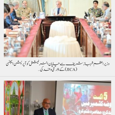
وزیراعظم شہباز شریف سے جاپان انٹرنیشنل کوآپریشن ایجنسی
(JICA) کے 9 رکنی وفد کی…