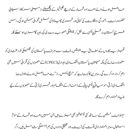
حاصل ہونے والے اعداد و شمار کے ذریعے گلیشیئر کے پگھلنے، زمینی سرکاؤ، سیلابی
خطرات، آلودگی، جنگلات کی کٹائی اور شہری پھیلاؤ کی مسلسل نگرانی ممکن ہوگی۔ اس
طرح پاکستان ردِعملی پالیسی سے نکل کر پیشگی منصوبہ بندی کی راہ پر گامزن ہوسکے گا۔
تجزیہ کاروں کے مطابق یہ پیش رفت نہ صرف پاکستان کی تکنیکی خود مختاری کو
مضبوط بنائے گی بلکہ چین۔پاکستان اقتصادی راہداری (CPEC) کے منصوبوں کی نگرانی میں بھی
اہم کردار ادا کرے گی۔ ماہرین کا کہنا ہے کہ “ایچ ایس۔1” سے حاصل ہونے والا ڈیٹا
اقتصادی ترقی، موسمیاتی پالیسی، پانی کے ذخائر کے انتظام اور شہری ترقی کے منصوبوں کے لیے
بنیاد فراہم کرے گا۔
سیٹلائٹ مشن کے ساتھ کئی چیلنجز بھی جڑے ہیں جن میں اعدادوشمار کے مؤثر
استعمال، ماہر افرادی قوت کی تربیت اور تحقیقی اداروں کی ہم آہنگی شامل ہیں۔ اگر