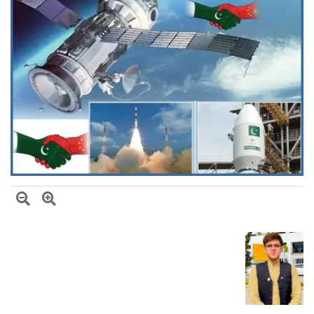
بلاول بھٹو کا آزاد کشمیر انتخابات پر دھاندلی کا الزام، ن لیگ پر سخت تنقید
ایران اور امریکہ کے درمیان ثالثی میں پاکستان کا اہم کردار، ایرانی ترجمان اسماعیل
بقائی کا دعویٰ
وزیراعظم شہباز شریف کی ملک ظہیر اقبال چنڑ سے تعزیت، ملک اقبال چنڑ
کی خدمات کو خراجِ عقیدت