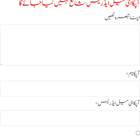
آپکا ای میل ایڈریس شائع نہیں کیا جائے گا
اپنا تبصرہ لکھیں
آپکا نام
*
آپکا ای میل ایڈریس
*