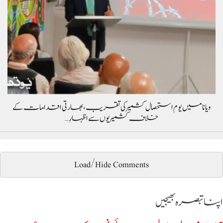
ویانا میں یوم استحصال کشمیر کی تقریب، بھارتی اقدامات کے
خلاف کشمیریوں سے اظہارِ…
Load/Hide Comments
اپنا تبصرہ بھیجیں