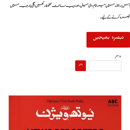
اس براؤزر میں میرا نام، ای میل، اور ویب سائٹ محفوظ رکھیں اگلی بار جب میں
تبصرہ کرنے کےلیے۔
تلاش
تلاش