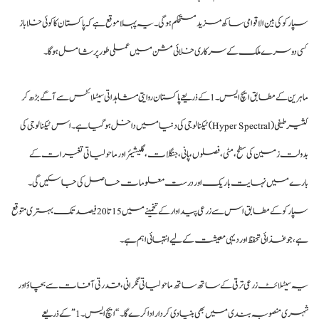
سپارکو کی بین الاقوامی ساکھ مزید مستحکم ہوگی۔ یہ پہلا موقع ہے کہ پاکستان کا کوئی خلا باز
کسی دوسرے ملک کے سرکاری خلائی مشن میں عملی طور پر شامل ہوگا۔
ماہرین کے مطابق ایچ ایس۔1 کے ذریعے پاکستان روایتی مشاہداتی سیٹلائٹس سے آگے بڑھ کر
کثیر طیفی (Hyper Spectral) ٹیکنالوجی کی دنیا میں داخل ہوگیا ہے۔ اس ٹیکنالوجی کی
بدولت زمین کی سطح، مٹی، فصلوں، پانی، جنگلات، گلیشیئر اور ماحولیاتی تغیرات کے
بارے میں نہایت باریک اور درست معلومات حاصل کی جاسکیں گی۔
سپارکو کے مطابق اس سے زرعی پیداوار کے تخمینے میں 15 تا 20 فیصد تک بہتری متوقع
ہے، جو غذائی تحفظ اور دیہی معیشت کے لیے انتہائی اہم ہے۔
یہ سیٹلائٹ زرعی ترقی کے ساتھ ساتھ ماحولیاتی نگرانی، قدرتی آفات سے بچاؤ اور
شہری منصوبہ بندی میں بھی بنیادی کردار ادا کرے گا۔ “ایچ ایس۔1” کے ذریعے