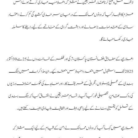
ئحہ عمل وضع کرنا تھا۔ فریقین نے مشترکہ اعلامیہ جاری کرتے ہوئے اس
م کا اظہار کیا کہ دونوں ممالک کے درمیان سرحدی کشیدگی کم کرنے، اعتماد
زی کے اقدامات بڑھانے اور دہشت گردی کے خاتمے کے لیے رابطے کا سلسلہ
ری رکھا جائے گا۔
اعلامیے کے مطابق افغانستان، پاکستان، ترکی اور قطر کے نمائندوں نے 25 سے 30 اکتوبر
2025 تک استنبول میں متعدد اجلاس منعقد کیے۔ ان مذاکرات میں جنگ
دی کے عملی پہلوؤں، نگرانی کے طریقۂ کار، اور معاہدے کی ممکنہ خلاف ورزیوں
 روک تھام پر تفصیلی غور کیا گیا۔ تمام فریقین نے اتفاق کیا کہ جنگ بندی
 تسلسل کو یقینی بنانے کے لیے باہمی رابطہ اور شفافیت بنیادی اہمیت رکھتے ہیں۔
لامیے میں کہا گیا کہ دونوں ممالک نے امن کے قیام کے لیے ایک مشترکہ