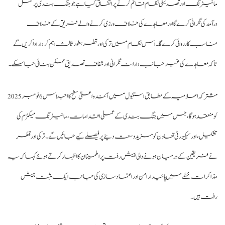
نیٹرنگ اور تصدیقی نظام قائم کرنے پر اتفاق کیا ہے جو جنگ بندی پر عمل
آمد کی نگرانی کرے گا اور معاہدے کی خلاف ورزی کرنے والے فریق کے خلاف
اسب کارروائی کرے گا۔ اس نظام میں ترکی اور قطر بطور ثالث اہم کردار ادا کریں گے
کہ معاہدے کی غیر جانب دارانہ نگرانی اور شفاف تصدیق ممکن بنائی جا سکے۔
مشترکہ اعلامیہ کے مطابق استنبول میں آئندہ اعلیٰ سطح کا اجلاس 6 نومبر 2025
 منعقد ہوگا، جس میں جنگ بندی کے عملی اقدامات، مانیٹرنگ میکنزم کی
کیل، اور سیکیورٹی تعاون کو مزید وسعت دینے پر فیصلے کیے جائیں گے۔ ترکی اور قطر
 فریقین کے درمیان ہونے والی پیش رفت پر اطمینان کا اظہار کرتے ہوئے کہا کہ یہ
اکرات خطے میں پائیدار امن اور اعتماد سازی کی جانب ایک مثبت پیش
ت ہیں۔