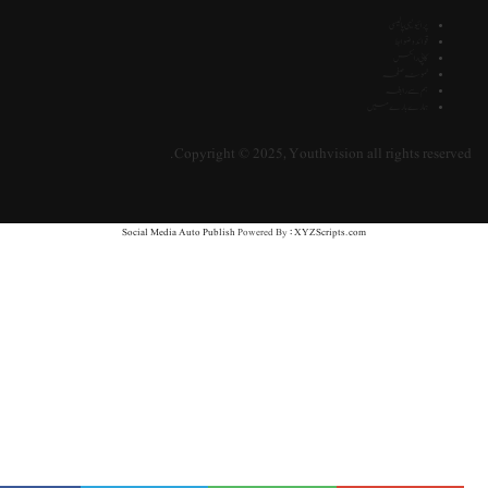
پرائیویسی پالیسی
قوائد و ضوابط
کاپی رائٹس
نمونہ صفحہ
ہم سے رابطہ
ہمارے بارے میں
Copyright © 2025, Youthvision all rights reserve
Social Media Auto Publish
Powered By :
XYZScripts.com