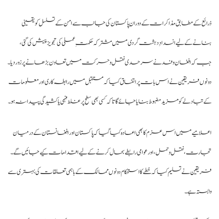
ائع کے مطابق مذاکرات کے دوران پاکستان کی جانب سے امن کے تسلسل کو یقینی
انے کے لیے انسدادِ دہشت گردی میں مشترکہ حکمتِ عملی کی تجویز پیش کی گئی،
 کہ افغان وفد نے سرحدی نقل و حرکت میں تعاون بڑھانے پر زور دیا۔
نوں فریقین نے اس بات پر اتفاق کیا کہ مستقبل میں رابطہ کاری اور معلومات
 تبادلے کو مزید مضبوط بنایا جائے گا تاکہ کسی بھی سطح پر غلط فہمی یا کشیدگی پیدا نہ ہو۔
لامیے میں اس عزم کا بھی اعادہ کیا گیا کہ پاکستان اور افغانستان کے درمیان
ارت، نقل و حمل، اور عوامی رابطے بحال کرنے کے لیے اقدامات کیے جائیں گے۔
یقین نے تسلیم کیا کہ خطے کا استحکام دونوں ممالک کے باہمی تعلقات کی بہتری سے
بستہ ہے۔