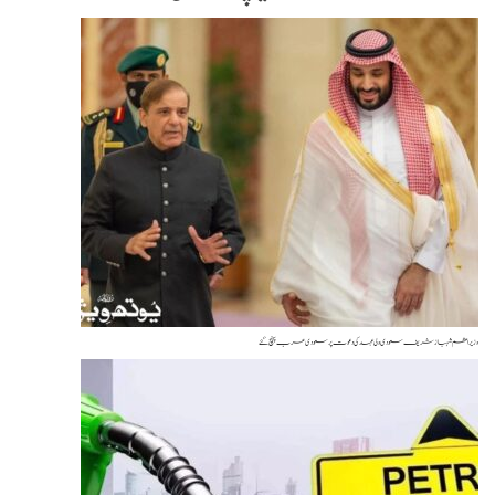
راعظم شہباز شریف سعودی ولی عہد کی دعوت پر سعودی عرب پہنچ گئے