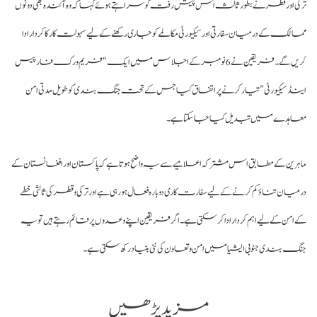
کی اور قطر نے بطور ثالث اس پیش رفت کو سراہتے ہوئے کہا کہ وہ آئندہ بھی دونوں
الک کے درمیان سفارتی اور سیکیورٹی مکالمے کو جاری رکھنے کے لیے سہولت کار کا کردار ادا
کریں گے۔ فریقین نے 6 نومبر کے اجلاس میں ایک “فریم ورک فار پیس
نڈ سیکیورٹی” تیار کرنے پر اتفاق کیا جس کے تحت جنگ بندی کو طویل مدتی امن
اہدے میں تبدیل کیا جا سکتا ہے۔
ہرین کے مطابق اس مشترکہ اعلامیے سے یہ واضح ہوتا ہے کہ پاکستان اور افغانستان کے
میان تناؤ کم کرنے کے لیے سفارت کاری دوبارہ فعال ہو رہی ہے اور ترکی و قطر کی ثالثی خطے
 امن کے لیے اہم کردار ادا کر سکتی ہے۔ اگر فریقین اپنے وعدوں پر قائم رہتے ہیں تو یہ
گ بندی جنوبی ایشیا میں امن و تعاون کی نئی بنیاد رکھ سکتی ہے۔
مزید پڑھیں