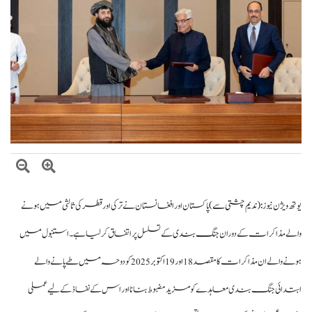
وزیراعظم شہباز شریف کا وفاقی وزارتوں اور ڈویژنز کی کارکردگی کا جامع جائزہ لینے کا
فیصلہ
بلاول بھٹو کا آزاد کشمیر انتخابات پر دھاندلی کا الزام، ن لیگ پر سخت تنقید
تھ ویژن نیوز
: (ندیم چشتی سے)
پاکستان اور افغانستان نے ترکی اور قطر کی ثالثی میں ہونے
لے مذاکرات کے دوران
جنگ بندی
کے تسلسل پر اتفاق کر لیا ہے۔ استنبول میں
نے والے ان مذاکرات کا مقصد
کو دوحہ میں طے پانے والے
تدائی جنگ بندی معاہدے کو مزید مضبوط بنانا اور اس کے نفاذ کے لیے عملی