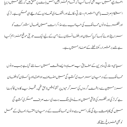
لامیے میں یہ بھی کہا گیا کہ تمام فریقین اس بات پر متفق ہیں کہ خطے میں دیرپا
تحکام صرف باہمی احترام، سفارتی مکالمے اور اقتصادی تعاون کے ذریعے ہی ممکن ہے۔ ترکی
ر قطر نے دونوں ممالک کی جانب سے مذاکرات میں فعال شرکت کو
اہتے ہوئے کہا کہ پاکستان اور افغانستان نے امن کے لیے ایک تاریخی موقع فراہم کیا
 جسے برقرار رکھنا خطے کے مفاد میں ہے۔
اسی و سفارتی ماہرین کے مطابق یہ معاہدہ ایسے وقت میں سامنے آیا ہے جب دونوں
الک کے درمیان سرحدی کشیدگی میں اضافہ ہوا تھا اور پاکستان کو افغان
زمین سے دہشت گردوں کی سرگرمیوں پر تشویش لاحق تھی۔ تجزیہ کاروں کا کہنا
 کہ ترکی اور قطر کی ثالثی میں ہونے والی جنگ بندی نہ صرف عسکری کشیدگی
ں کمی کا باعث بنے گی بلکہ اس سے دونوں ممالک کے درمیان اعتماد بحالی کے عمل
 بھی فروغ ملے گا۔