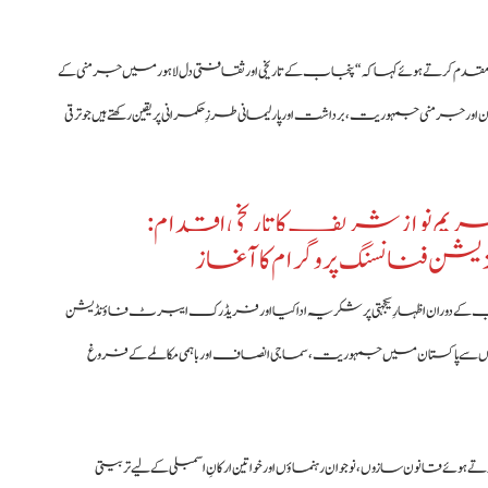
رتے ہوئے کہا کہ “پنجاب کے تاریخی اور ثقافتی دل لاہور میں جرمنی کے
منی جمہوریت، برداشت اور پارلیمانی طرزِ حکمرانی پر یقین رکھتے ہیں جو ترقی
ریم نواز شریف کا تاریخی اقدام:
شن فنانسنگ پروگرام کا آغاز
ران اظہارِ یکجہتی پر شکریہ ادا کیا اور فریڈرک ایبرٹ فاؤنڈیشن
ویں سالگرہ پر مبارکباد دیتے ہوئے کہا کہ “یہ ادارہ گزشتہ 35 برسوں سے پاکستان میں جمہوریت، سماجی انصاف اور باہمی مکالمے کے فروغ
ئے قانون سازوں، نوجوان رہنماؤں اور خواتین ارکانِ اسمبلی کے لیے تربیتی