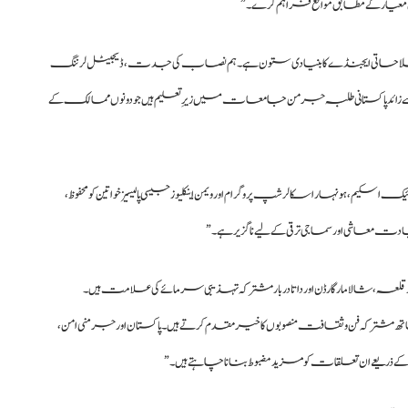
امی معیار کے مطابق مواقع فراہم کرے۔”
حاتی ایجنڈے کا بنیادی ستون ہے۔ ہم نصاب کی جدت، ڈیجیٹل لرننگ
ار سے زائد پاکستانی طلبہ جرمن جامعات میں زیرِ تعلیم ہیں جو دونوں ممالک کے
ک اسکیم، ہونہار اسکالرشپ پروگرام اور ویمن اینکلیوز جیسی پالیسیز خواتین کو محفوظ،
 معاشی اور سماجی ترقی کے لیے ناگزیر ہے۔”
 قلعہ، شالامار گارڈن اور داتا دربار مشترکہ تہذیبی سرمائے کی علامت ہیں۔
تھ مشترکہ فن و ثقافت منصوبوں کا خیرمقدم کرتے ہیں۔ پاکستان اور جرمنی امن،
ابط کے ذریعے ان تعلقات کو مزید مضبوط بنانا چاہتے ہیں۔”