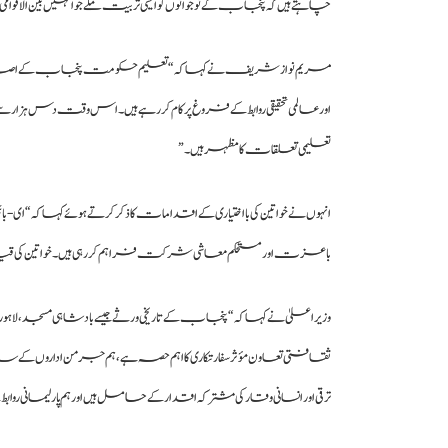
چاہتے ہیں کہ پنجاب کے نوجوانوں کو ایسی تربیت ملے جو انہیں بین الاقو
مریم نواز شریف نے کہا کہ “تعلیم حکومت پنجاب کے اصلا
اور عالمی تحقیقی روابط کے فروغ پر کام کر رہے ہیں۔ اس وقت دس ہز
تعلیمی تعلقات کا مظہر ہیں۔”
انہوں نے خواتین کی بااختیاری کے اقدامات کا ذکر کرتے ہوئے کہا کہ “ای-بائی
باعزت اور مستحکم معاشی شرکت فراہم کر رہی ہیں۔ خواتین کی قیادت
وزیراعلیٰ نے کہا کہ “پنجاب کے تاریخی ورثے جیسے بادشاہی مسجد، لاہور
ثقافتی تعاون مؤثر سفارتکاری کا اہم حصہ ہے، ہم جرمن اداروں کے سا
ترقی اور انسانی وقار کی مشترکہ اقدار کے حامل ہیں اور ہم پارلیمانی رو