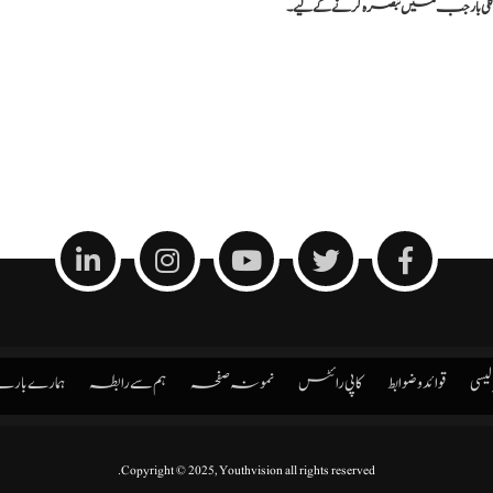
گلی بار جب میں تبصرہ کرنے کےلیے۔
الیسی
قوائد و ضوابط
کاپی رائٹس
نمونہ صفحہ
ہم سے رابطہ
ہمارے بار
Copyright © 2025, Youthvision all rights reserved.