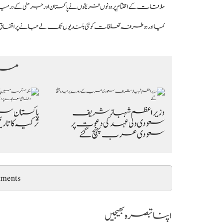
ملاقات کے اختتام پر دونوں فریقوں نے پاکستان اور جرمنی کے درمیا
کیا اور دو طرفہ تعلقات کو نئی بلندیوں تک لے جانے پر اتفاق
مزی
وزیراعظم شہباز شریف
پاکستان س
سعودی ولی عہد کی دعوت پر
ترکیہ کا تار
سعودی عرب پہنچ گئے
ments
اپنا تبصرہ بھیجیں