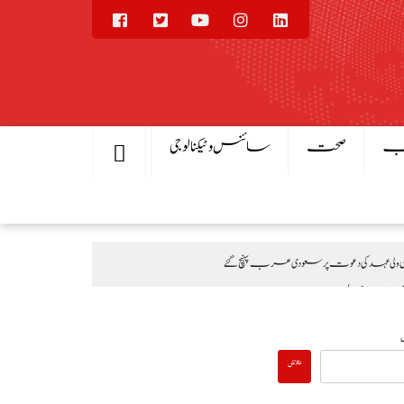
یب
صحت
سائنس و ٹیکنالوجی
ی عہد کی دعوت پر سعودی عرب پہنچ گئے
 تقریب، بھارتی اقدامات کے خلاف کشمیریوں سے اظہارِ یکجہتی
تلاش