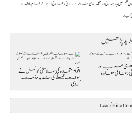
ن تعلیمی، پارلیمانی اور اقتصادی شراکت داری کو فروغ دینے کے عزم کا اظہار
 کیا۔
د پڑھیں
عودی عرب اور
اقوام متحدہ کی سلامتی کونسل نے
یخی دفاعی معاہدہ
سوات حملے کی شدید مذمت
کردی
Load/Hide Com