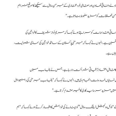
تبادلے وفاقی تعاون اور مقامی خودمختاری کے جرمن ماڈل سے سیکھنے کا موقع فراہم
اک جرمن تعلقات کو مزید
مضبوط بنات
ا ہے۔”
احاتی اقدامات کو سراہتے ہوئے کہا کہ مریم نواز شریف کا خواتین کی
ِ تحسین ہے۔ انہوں نے کہا کہ جرمنی پاکستان کے ساتھ خواتین کی سماجی شمولیت،
ہاں ہے۔
از شریف نے کہا کہ جرمنی 1951 سے پاکستان کا قابلِ اعتماد ترقیاتی شراکت دار رہا ہے، جس نے پنجاب میں
ں نمایاں خدمات انجام دی ہیں۔ انہوں نے کہا کہ “پنجاب جرمنی کی رینیوایبل
بوں میں مزید سرمایہ کاری کا خیرمقدم کرتا ہے۔”
وئل ووکیشنل ٹریننگ ماڈل” کو اپنانے کی خواہش کا اظہار کرتے ہوئے کہا کہ “ہم