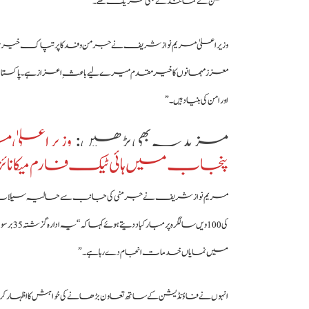
مشن کے نمائندے بھی شریک تھے۔
وزیراعلیٰ مریم نواز شریف نے جرمن وفد کا پرتپاک خیرمقدم ک
معزز مہمانوں کا خیرمقدم میرے لیے باعثِ اعزاز ہے۔ پاکستان اور جر
اور امن کی بنیاد ہیں۔”
مزید یہ بھی پڑھیں :
وزیراعلیٰ م
پنجاب میں ہائی ٹیک فارم میکانائزی
مریم نواز شریف نے جرمنی کی جانب سے حالیہ سیلاب کے دو
کی 100 
میں نمایاں خدمات انجام دے رہا ہے۔”
انہوں نے فاؤنڈیشن کے ساتھ تعاون بڑھانے کی خواہش کا اظہار کرتے ہو