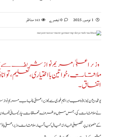
1 نومبر, 2025
0 تبصرے
مناظر
163
وزیراعلیٰ مریم نواز شریف سے جرمن 
ملاقات، خواتین بااختیاری، تعلیم، ت
اتفاق۔
یوتھ ویژن نیوز :
(واصب ابراہیم غوری سے)
وزیراعلیٰ پنجاب مریم نوا
نے ملاقات کی، جس میں دو طرفہ تعلقات، پارلیمانی تعاون، خواتین ک
کے منصوبوں پر تفصیلی تبادلۂ خیال کیا گیا۔ ملاقات وزیراعلیٰ ہا