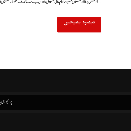
اس براؤزر میں میرا نام، ای میل، اور ویب سائٹ محفوظ رکھیں ا
پرائیویسی پ