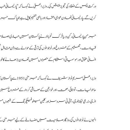
ورکشاپس کے انعقاد کی تجویز پیش کی۔ وزیراعلیٰ نے کہا کہ “پارلیمانی 
کریں گے۔ پارلیمانی تعاون عوامی اعتماد اور باہمی تفہیم کا پل ہے جو پ
جرمن پارلیمانی رکن دِریا تُرک نَخباؤر نے پاکستان میں جاری اصل
قیادت، تعلیم کے فروغ اور نوجوانوں کی ترقی کے حوالے سے وژن قابل
انسانی حقوق اور موسمیاتی استحکام کے منصوبوں میں تعاون بڑھانے کا خوا
وزیراعلیٰ مریم نو
ماحولیات، توانائی، صحت، اور خواتین کے معاشی کردار کے فروغ می
انرجی، زرعی ٹیکنالوجی، آئی ٹی سروسز اور کلین مینوفیکچرنگ کے شع
انہوں نے نوجوانوں کی روزگار صلاحیت میں اضافے کے لیے جرمنی کے “ڈ