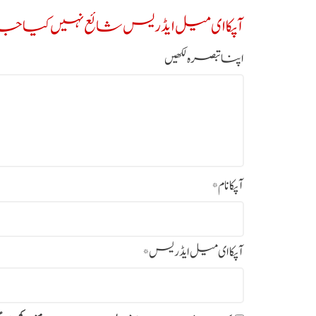
آپکا ای میل ایڈریس شائع نہیں کیا جائ
اپنا تبصرہ لکھیں
آپکا نام
*
آپکا ای میل ایڈریس
*