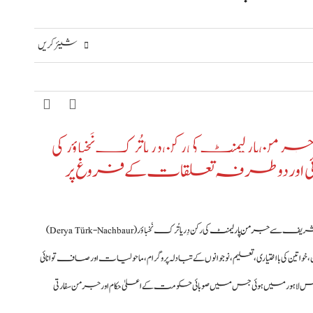
شیئر کریں
پارلیمنٹ کی رکن دریا تُرک نَخباؤر کی
وانائی اور دوطرفہ تعلقات کے فروغ پر
ز شریف سے
جرمن پارلیمنٹ
کی رکن دِریا تُرک نَخباؤر (Derya Türk-Nachbaur)
ی بااختیاری، تعلیم، نوجوانوں کے تبادلہ پروگرام، ماحولیات اور صاف توانائی
ؤس لاہور میں ہوئی جس میں صوبائی حکومت کے اعلیٰ حکام اور جرمن سفارتی