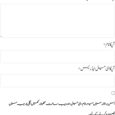
آپکا نام
*
آپکا ای میل ایڈریس
*
اس براؤزر میں میرا نام، ای میل، اور ویب سائٹ محفوظ رکھیں اگلی بار جب میں
تبصرہ کرنے کےلیے۔