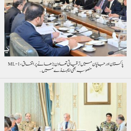
پاکستان اور جاپان میں ترقیاتی تعاون بڑھانے پر اتفاق، ML-1
منصوبہ بھی ایجنڈے میں…