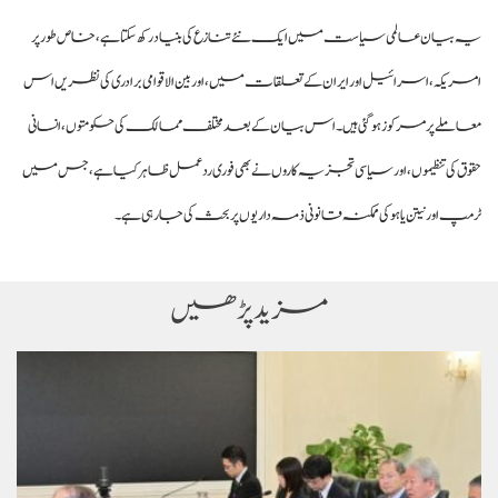
یہ بیان عالمی سیاست میں ایک نئے تنازع کی بنیاد رکھ سکتا ہے، خاص طور پر
امریکہ، اسرائیل اور ایران کے تعلقات میں، اور بین الاقوامی برادری کی نظریں اس
معاملے پر مرکوز ہو گئی ہیں۔ اس بیان کے بعد مختلف ممالک کی حکومتوں، انسانی
حقوق کی تنظیموں، اور سیاسی تجزیہ کاروں نے بھی فوری ردعمل ظاہر کیا ہے، جس میں
ٹرمپ اور نیتن یاہو کی ممکنہ قانونی ذمہ داریوں پر بحث کی جا رہی ہے۔
مزید پڑھیں