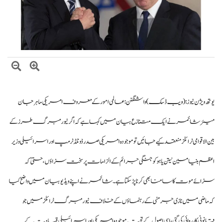
بلاول بھٹو کا آزاد کشمیر انتخابات پر دھاندلی کا الزام، ن لیگ پر سخت تنقید
ایران اور امریکہ کے درمیان ثالثی میں پاکستان کا اہم کردار، ایرانی ترجمان اسماعیل
بقائی کا دعویٰ
وزیراعظم شہباز شریف کی ملک ظہیر اقبال چنڑ سے تعزیت، ملک اقبال چنڑ
کی خدمات کو خراجِ عقیدت
یوتھ ویژن نیوز :
(ویب ڈسک)
واشنگٹن: عالمی امور کے معروف امریکی ماہر جان
میئر شائمر نے ایک متنازع بیان میں کہا ہے کہ اگر نیورمبرگ طرز کے
بین الاقوامی ٹرائلز منعقد کیے جائیں تو موجودہ امریکی صدر ڈونلڈ ٹرمپ اور اسرائیلی وزیر
اعظم بنیامین نیتن یاہو کو جنگی جرائم کے الزامات پر سخت سزاؤں، حتیٰ کہ
سزائے موت کا سامنا بھی کرنا پڑ سکتا ہے۔ شائمر نے اپنے ویڈیو بیان میں واضح کیا
کہ ماضی میں نازی جرمنی کے رہنماؤں کے خلاف نیورمبرگ ٹرائلز میں جو
قانونی کارروائی کی گئی، اسی اصول کے تحت موجودہ امریکی اور اسرائیلی قیادت کے