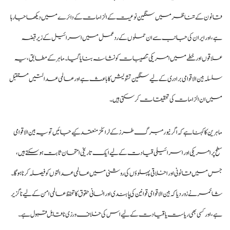
قانون کے تناظر میں سنگین نوعیت کے الزامات کے دائرے میں دیکھا جا رہا
ہے، اور ایران کی جانب سے ان حملوں کے ردعمل میں اسرائیل کے زیر قبضہ
علاقوں اور خطے میں امریکی تنصیبات کو نشانہ بنایا گیا۔ ماہر کے مطابق، یہ
سلسلہ بین الاقوامی برادری کے لیے سنگین تشویش کا باعث ہے اور عالمی عدالتیں مستقبل
میں ان الزامات کی تحقیقات کر سکتی ہیں۔
ماہرین کا کہنا ہے کہ اگر نیورمبرگ طرز کے ٹرائلز منعقد کیے جائیں تو یہ بین الاقوامی
سطح پر امریکی اور اسرائیلی قیادت کے لیے ایک تاریخی امتحان ثابت ہو سکتے ہیں،
جس میں قانونی اور اخلاقی پہلوؤں کی روشنی میں عالمی عدالتوں کو فیصلہ کرنا ہوگا۔
شائمر نے زور دیا کہ بین الاقوامی قوانین کی پابندی اور انسانی حقوق کا تحفظ عالمی امن کے لیے ناگزیر
ہے، اور کسی بھی ریاست یا قیادت کے لیے اس کی خلاف ورزی ناقابل قبول ہے۔