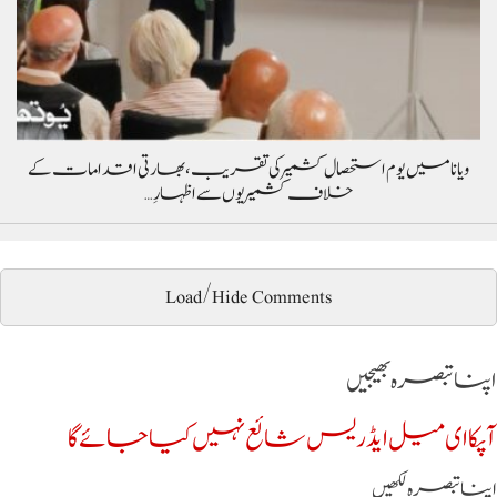
ویانا میں یوم استحصال کشمیر کی تقریب، بھارتی اقدامات کے
خلاف کشمیریوں سے اظہارِ…
Load/Hide Comments
اپنا تبصرہ بھیجیں
آپکا ای میل ایڈریس شائع نہیں کیا جائے گا
اپنا تبصرہ لکھیں