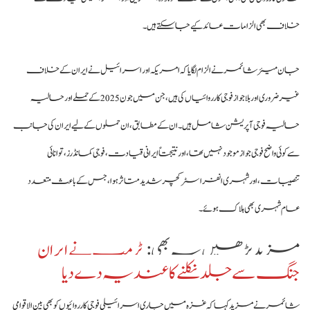
خلاف بھی الزامات عائد کیے جا سکتے ہیں۔
جان میئر شائمر نے الزام لگایا کہ امریکہ اور اسرائیل نے ایران کے خلاف
غیر ضروری اور بلاجواز فوجی کارروائیاں کی ہیں، جن میں جون 2025 کے حملے اور حالیہ
حالیہ فوجی آپریشن شامل ہیں۔ ان کے مطابق، ان حملوں کے لیے ایران کی جانب
سے کوئی واضح فوجی جواز موجود نہیں تھا، اور نتیجتاً ایرانی قیادت، فوجی کمانڈرز، توانائی
تنصیبات، اور شہری انفراسٹرکچر شدید متاثر ہوا، جس کے باعث متعدد
عام شہری بھی ہلاک ہوئے۔
مزید پڑھیں یہ بھی:
ٹرمپ نے ایران
جنگ سے جلد نکلنے کا عندیہ دے دیا
شائمر نے مزید کہا کہ غزہ میں جاری اسرائیلی فوجی کارروائیوں کو بھی بین الاقوامی