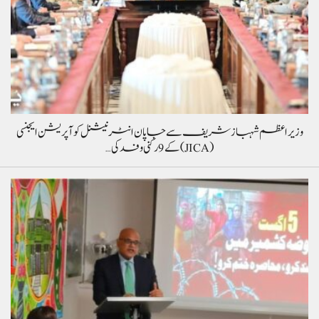
وزیراعظم شہباز شریف سے جاپان انٹرنیشنل کوآپریشن ایجنسی
(JICA) کے 9 رکنی وفد کی…