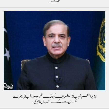
سخت…
وزیراعظم شہباز شریف کی ملک ظہیر اقبال چنڑ سے
تعزیت، ملک اقبال چنڑ کی…