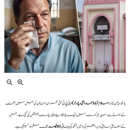
اتفاق
عالمی منڈی میں تیل سستا، پاکستان میں پیٹرول مہنگا کیوں؟
یوتھ ویژن نیوز :
اسلام آباد (عدالتی رپورٹر):
بانی پی ٹی آئی عمران خان کی جیل میں صحت
کے حوالے سے سپریم کورٹ میں ایک چونکا دینے والی رپورٹ پیش کی گئی ہے، جس
کے مطابق سابق وزیراعظم کی دائیں آنکھ کی
بینائی
85 فیصد
تک ختم ہو چکی ہے۔