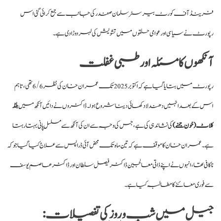
فرینڈ آف کورٹ بیرسٹر سلمان صفدر کی جانب سے جمع کرائی گئی اس
رپورٹ نے سیاسی اور عوامی حلقوں میں تشویش کی لہر دوڑا دی ہے۔
آنکھوں کا مسئلہ اور طبی غفلت
رپورٹ میں بتایا گیا ہے کہ اکتوبر 2025 تک عمران خان کی نظر 6/6 تھی، تاہم
اس کے بعد انہیں دھندلا دکھائی دینا شروع ہوا۔ ڈاکٹروں نے دائیں آنکھ میں
بلڈ
کلاٹ (خون جمنے)
کی نشاندہی کی ہے، جس کی وجہ سے ان کی آنکھ سے مسلسل پانی بہتا رہتا
ہے۔ عمران خان کا موقف ہے کہ تین ماہ تک محض آئی ڈراپس سے علاج کیا گیا جو کہ
ناکافی تھا، انہوں نے اپنے ذاتی معالجین ڈاکٹر فیصل سلطان اور ڈاکٹر عاصم یوسف
سے فوری معائنے کا مطالبہ کیا ہے۔
جیل میں شب و روز کی تفصیلات: