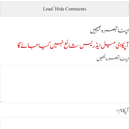
Load/Hide Comments
اپنا تبصرہ بھیجیں
آپکا ای میل ایڈریس شائع نہیں کیا جائے گا
اپنا تبصرہ لکھیں
آپکا نام
*