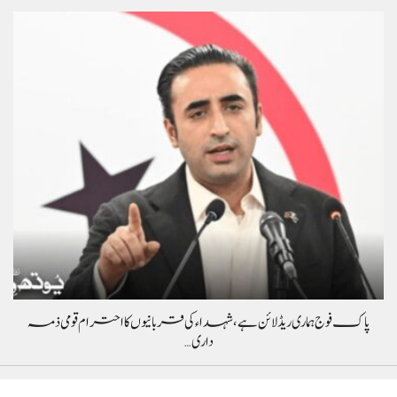
پاک فوج ہماری ریڈ لائن ہے، شہداء کی قربانیوں کا احترام قومی ذمہ
داری…