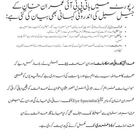
رپورٹ میں بانی پی ٹی آئی عمران خان کے
جیل سیل کی اندرونی کہانی بھی بیان کی گئی ہے:
خوراک:
بانی پی ٹی آئی اپنا کھانا ذاتی خرچ پر کھاتے ہیں، جس میں دلیہ، کھجور، چکن اور گوشت شامل ہے۔
ورزش:
محدود آلات کی وجہ سے وہ 9 کلو گرام کے پتھروں سے ورزش کرتے ہیں۔
رہائش:
سیل میں 10 کیمرے نصب ہیں، مچھروں اور کیڑوں کی بہتات ہے، جبکہ ٹی وی موجود ہے مگر چلتا
نہیں۔
روحانیت:
وہ روزانہ ایک گھنٹہ قرآن پاک کی تلاوت کرتے ہیں اور اب تک 100 کے قریب کتابیں پڑھ
چکے ہیں۔
عدالتی کارروائی اور احکامات:
دورانِ سماعت چیف جسٹس نے ریمارکس دیے کہ
صحت کا معاملہ سب سے اہم ہے اور ریاست کی ذمہ داری ہے کہ وہ قیدیوں کو طبی
سہولیات فراہم کرے۔ اٹارنی جنرل منصور عثمان اعوان نے عدالت کو یقین دہانی کرائی کہ
عمران خان کو ماہرِ چشم (Eye Specialist) تک رسائی دی جائے گی اور ان کے بیٹوں
قاسم اور سلمان سے ٹیلیفونک رابطہ بھی کرایا جائے گا۔ عدالت نے ان
اقدامات کو
16 فروری
تک مکمل کرنے کی ہدایت کر دی ہے۔