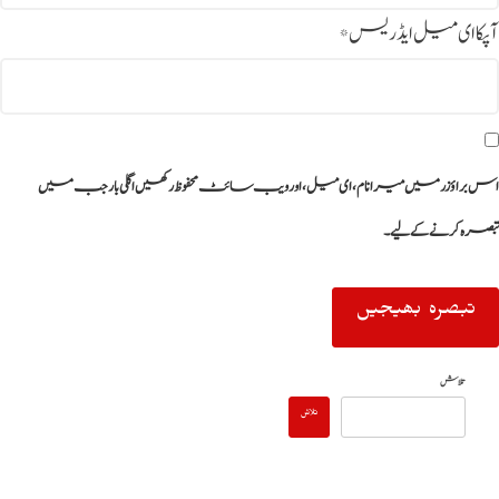
آپکا ای میل ایڈریس
*
اس براؤزر میں میرا نام، ای میل، اور ویب سائٹ محفوظ رکھیں اگلی بار جب میں
تبصرہ کرنے کےلیے۔
تلاش
تلاش