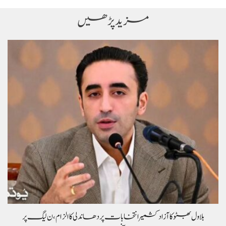
مزید پڑھیں
بلاول بھٹو کا آزاد کشمیر انتخابات پر دھاندلی کا الزام، ن لیگ پر