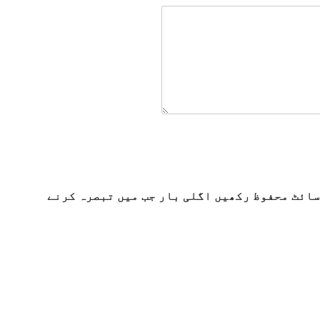
سائٹ محفوظ رکھیں اگلی بار جب میں تبصرہ کرنے