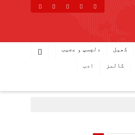
کھیل
دلچسپ و عجیب
کالمز
ادب