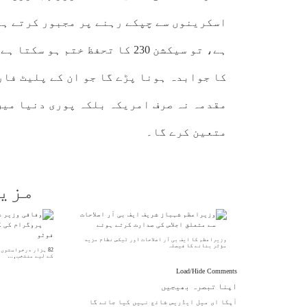
اسکرینوں سے چپکے رہنے پر مجبور کرتے ہی
ہے، تو سیکشن 230 کا تحفظ ختم 
کا جوابدہ ہونا پڑے گا جو ان کے پلیٹ فار
مقدمہ نہ صرف امریکہ بلکہ پوری دنیا میں
متعین کرے گا۔
مزی
وزیراعظم کا ایف بی آر اصلاحات اور ٹیکس نظام مزید
مؤثر بنانے کا فیصلہ
کے لیے منتخب،…
Load/Hide Comments
اپنا تبصرہ بھیجیں
آپکا ای میل ایڈریس شائع نہیں کیا جائے گا