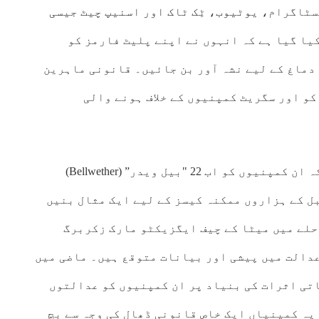
سٹاگرام
، یوٹیوب، ٹِک ٹاک اور اسنیپ چیٹ جیسی
یا گیا ہے کہ انہوں نے اپنے پلیٹ فارمز کو
 دماغ کے لیے نشہ آور بن جائیں۔ قانونی ماہرین
دہائی میں تمباکو اور سگریٹ کمپنیوں کے خلاف ہونے والی
اس مقدمے کی اہمیت اس لیے بھی زیادہ ہے کہ ان کمپنیوں کو اب 22 "بیل ویدر” (Bellwether)
ل کے ہزاروں ممکنہ کیسز کے لیے ایک مثال بنیں
حلے میں میٹا کے چیف ایگزیکٹو مارک زکربرگ
دالت میں پیشی اور بیانات متوقع ہیں۔ ماضی میں
اتی اثرات کی بنیاد پر ان کمپنیوں کو عدالتوں
یہ کمپنیاں ایک خاص قانونی ڈھال کی وجہ سے بچ