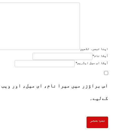
اپنا تبصرہ لکھیں
آپکا نام
*
آپکا ای میل ایڈریس
*
اس براؤزر میں میرا نام، ای میل، اور ویب 
کےلیے۔