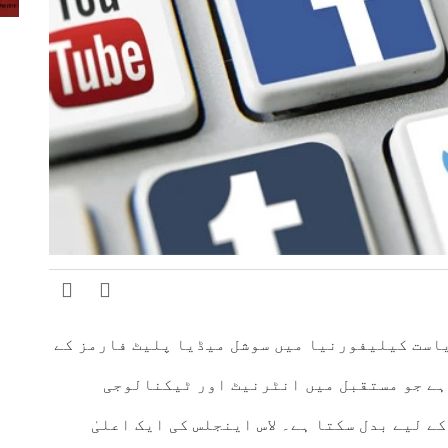
است کیلیفورنیا میں سوشل میڈیا پلیٹ فارمز کے
 ہے جو مستقبل میں انٹرنیٹ اور ٹیکنالوجی
ے لیے بدل سکتا ہے۔ لاس اینجلس کی ایک اعلیٰ