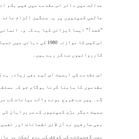
عدالت میں دائر اس مقدمے میں فیس بک، ان
عالمی
کمپنیوں پر یہ سنگین الزام عائد ک
"قصداً” ایسا ڈیزائن کیا ہے کہ وہ انسانی
اس کیس کا موازنہ 1980 کی 
کارروائیوں سے کر رہے ہیں۔
مقدموں کا سامنا کرنا ہوگا، جو کہ مستقب
گے۔ پیر سے شروع ہونے والے بیانات کے مر
سمیت دیگر بڑی کمپنیوں کے سربراہان کی ع
بھی صارفین نے آن لائن نقصانات اور نفسی
میں گھسیٹنے کی کوشش کی ہے، لیکن ہر بار 