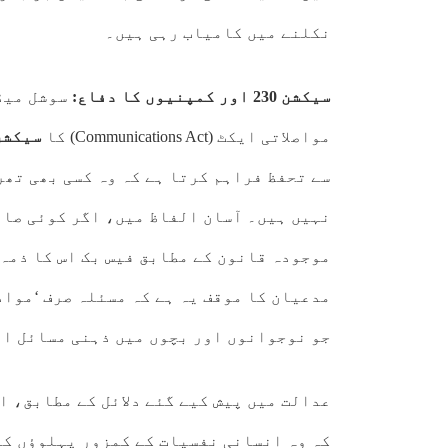
نکلنے میں کامیاب رہی ہیں۔
سیکشن 230 اور کمپنیوں کا دفاع:
سوشل میڈی
مواصلاتی ایکٹ (Communications Act) کا
سیکشن 0
سے تحفظ فراہم کرتا ہے کہ وہ کسی بھی تھر
نہیں ہیں۔ آسان الفاظ میں، اگر کوئی صارف
موجودہ قانون کے مطابق فیس بک اس کا ذمہ
مدعیان کا موقف یہ ہے کہ مسئلہ صرف ‘مواد
جو نوجوانوں اور بچوں میں ذہنی مسائل او
عدالت میں پیش کیے گئے دلائل کے مطابق، ا
کہ وہ انسانی نفسیات کے کمزور پہلوؤں کا