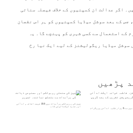
ں۔ اگر عدالت ان کمپنیوں کے خلاف فیصلہ سناتی
ہو سکتا ہے، جس کے بعد سوشل میڈیا کمپنیوں کو ہر اس نقصان
م کے استعمال سے کسی شہری کو پہنچے گا۔ یہ
 سوشل میڈیا ریگولیشنز کے لیے ایک نیا رخ
د پڑھیں
چین کی روبوٹکس برآمدات میں 18.6 فیصد اضافہ، اے آئی
اور جدید ٹیکنالوجی کا…
82 ہزار درخواستوں میں سے 6 ہزار طلبہ اے آئی پروگرام