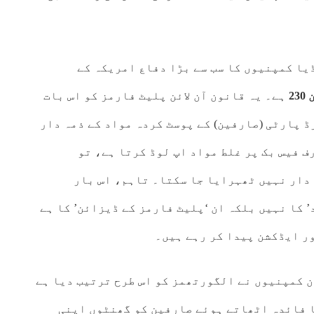
ا کمپنیوں کا سب سے بڑا دفاع امریکہ کے
23
ہے۔ یہ قانون آن لائن پلیٹ فارمز کو اس بات
ڈ پارٹی (صارفین) کے پوسٹ کردہ مواد کے ذمہ دار
 فیس بک پر غلط مواد اپ لوڈ کرتا ہے، تو
 دار نہیں ٹھہرایا جا سکتا۔ تاہم، اس بار
’ کا نہیں بلکہ ان ‘پلیٹ فارمز کے ڈیزائن’ کا ہے
ر ایڈکشن پیدا کر رہے ہیں۔
ن کمپنیوں نے الگورتھمز کو اس طرح ترتیب دیا ہے
 فائدہ اٹھاتے ہوئے صارفین کو گھنٹوں اپنی