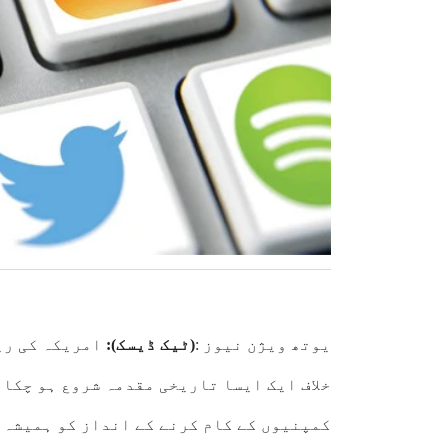
یوتھ ویژن نیوز :
(ٹیک ڈیسک):
امریکہ کی ری
خلاف ایک ایسا تاریخی مقدمہ شروع ہو چکا
کمپنیوں کے کام کرنے کے انداز کو ہمیشہ ک