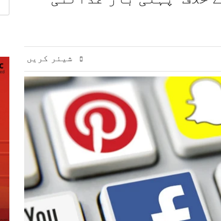
ت، دفاعی تعاون بڑھانے پر اتفاق
عالمی منڈی میں تیل سستا، 
ژنز کی کارکردگی کا جامع جائزہ لینے کا فیصلہ
ا الزام، ن لیگ پر سخت تنقید
کا اہم کردار، ایرانی ترجمان اسماعیل بقائی کا دعویٰ
شیئر کریں
تعزیت، ملک اقبال چنڑ کی خدمات کو خراجِ عقیدت