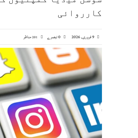
صومالی وزیر دفاع کا اعلیٰ عسکری قیادت سے ملاقا
کارروائی
وزیراعظم شہباز شریف کا وفاقی وزارتوں اور ڈوی
بلاول بھٹو کا آزاد کشمیر انتخابات پر دھاندلی ک
ایران اور امریکہ کے درمیان ثالثی میں پاکستان 
9 فروری, 2026
0 تبصرے
مناظر
201
وزیراعظم شہباز شریف کی ملک ظہیر اقبال چنڑ سے 