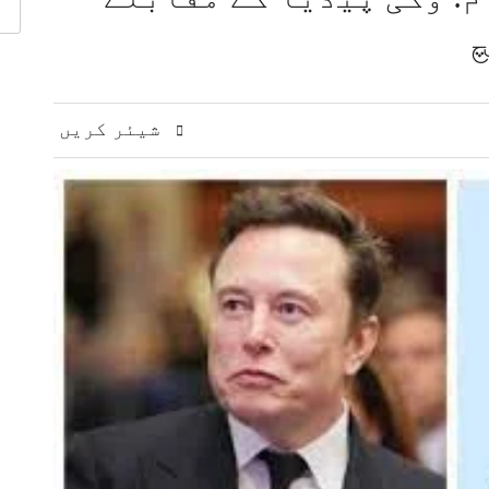
اون بڑھانے پر تبادلہ خیال
چ
اقدامات کے خلاف کشمیریوں سے اظہارِ یکجہتی
 مشرق وسطیٰ پر اہم تبادلہ خیال
9 لاکھ سے زائد بھارتی فوج کشمیری عوام پر مظالم ڈھا رہی ہے، عاصم افتخار
ت، دفاعی تعاون بڑھانے پر اتفاق
شیئر کریں