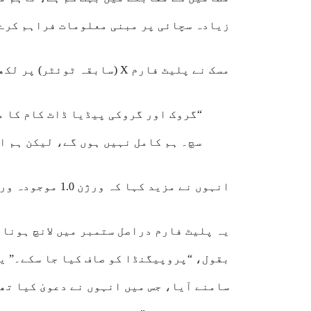
زیادہ سچائی پر مبنی معلومات فراہم کرے 
مسک نے پلیٹ فارم X (سابقہ ٹوئٹر) پر لکھا:
“گروک اور گروکی پیڈیا ڈاٹ کام کا م
سچ۔ ہم کامل نہیں ہوں گے، لیکن ہم ا
انہوں نے مزید کہا کہ ورژن 1.0 موجودہ ورژن سے “دس گنا بہتر” ہوگا۔
یہ پلیٹ فارم دراصل ستمبر میں لانچ ہونا 
بقول، “پروپیگنڈا کو صاف کیا جا سکے۔” یہ
سامنے آیا، جس میں انہوں نے دعویٰ کیا تھ