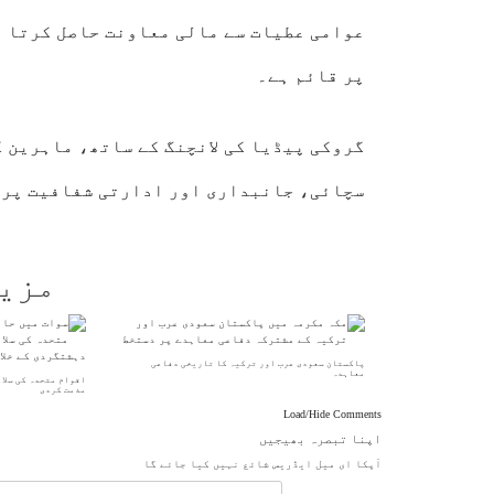
عوامی عطیات سے مالی معاونت حاصل کرتا ہ
پر قائم ہے۔
گروکی پیڈیا کی لانچنگ کے ساتھ، ماہرین ک
سچائی، جانبداری اور ادارتی شفافیت پر ا
مزی
پاکستان سعودی عرب اور ترکیہ کا تاریخی دفاعی
معاہدہ
اقوام متحدہ کی سلا
مذمت کردی
Load/Hide Comments
اپنا تبصرہ بھیجیں
آپکا ای میل ایڈریس شائع نہیں کیا جائے گا