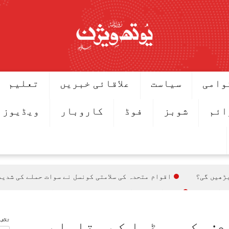
وامی
سیاست
علاقائی خبریں
تعلیم
ائم
شوبز
فوڈ
کاروبار
ویڈیوز
اقوام متحدہ کی سلامتی کونسل نے سوات حملے کی شدید
معاہدہ
وزیراعظم شہباز شریف سعودی ولی عہد کی دعوت پر سعود
ق 7 اگست سے ہوگا
تلاش
یجنڈے میں شامل
م: وکی پیڈیا کے مقابلے