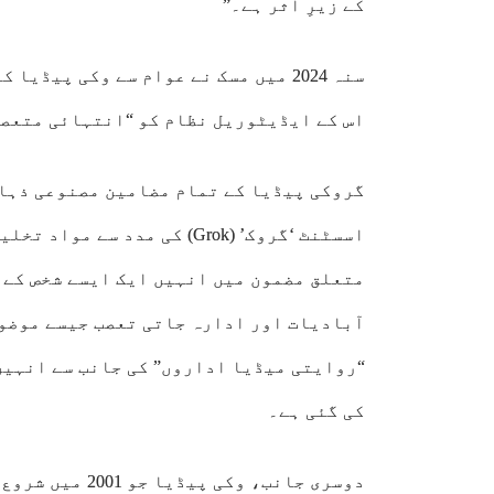
کے زیرِ اثر ہے۔”
سنہ 2024 میں مسک نے عوام سے وکی پیڈ
اس کے ایڈیٹوریل نظام کو “انتہائی متعصب
اسسٹنٹ ‘گروک’ (Grok) کی مدد
متعلق مضمون میں انہیں ایک ایسے شخص کے 
آبادیات اور ادارہ جاتی تعصب جیسے موضو
“روایتی میڈیا اداروں” کی جانب سے انہیں
کی گئی ہے۔
دوسری جانب، وکی