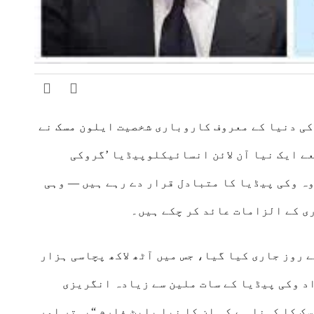
ی دنیا کے معروف کاروباری شخصیت
ایلون مسک
نے
ذہانت (AI) کمپنی xAI کے ذریعے ایک نیا آن لائن انسائیکلوپیڈیا ’گروکی
ایا ہے، جسے وہ وکی پیڈیا کا متبادل قرار دے رہے ہیں — وہی
ی کے الزامات عائد کر چکے ہیں۔
ا کا پہلا عوامی ورژن 0.1 پیر کے روز جاری کیا گیا، جس میں آٹھ لاکھ پچاسی ہزار
د وکی پیڈیا کے سات ملین سے زیادہ انگریزی
ک کا کہنا ہے کہ ان کا نیا پلیٹ فارم “بہتر اور