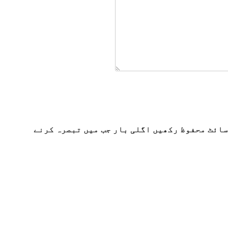
سائٹ محفوظ رکھیں اگلی بار جب میں تبصرہ کرنے