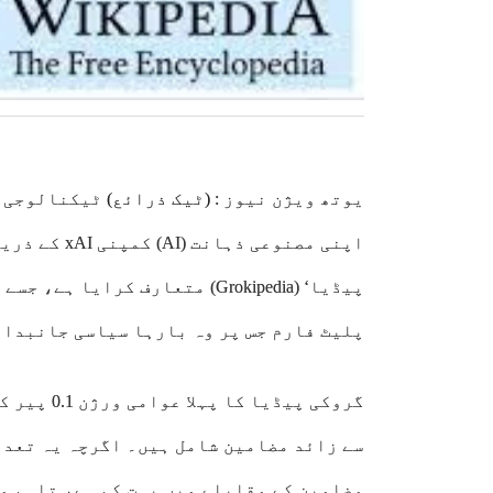
یوتھ ویژن نیوز :
(ٹیک ذرائع)
ٹیکنالوجی ک
اپنی مصنوعی 
پیڈیا‘ (Grokipedia) متعارف کر
پلیٹ فارم جس پر وہ بارہا سیاسی جانبدار
گروکی پیڈی
سے زائد مضامین شامل ہیں۔ اگرچہ یہ تعدا
مضامین کے مقابلے میں بہت کم ہے، تاہم مس