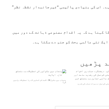
ے۔ اس کی بنیادی پالیسی “غیرجانبدار نقطہ نظر”
ا کہنا ہے کہ یہ اقدام مصنوعی ذہانت کے دور میں
یک نئی عالمی بحث کو جنم دے سکتا ہے۔
د پڑھیں
پنجاب میں سکول 24 اگست کو کھلیں گے یا تعطیلات بڑھیں
گی؟
متی کونسل نے سوات حملے کی شدید