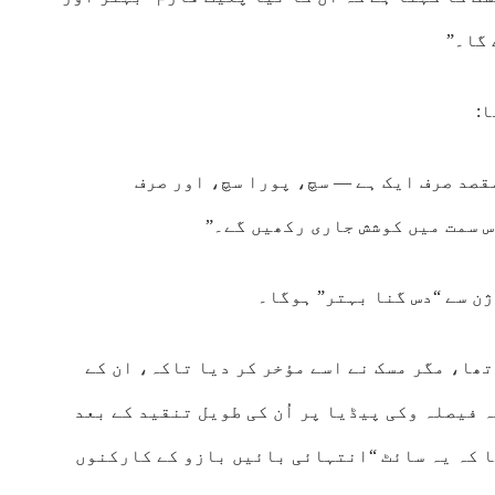
گا۔”
قصد صرف ایک ہے — سچ، پورا سچ، اور صرف
س سمت میں کوشش جاری رکھیں گے۔”
تھا، مگر مسک نے اسے مؤخر کر دیا تاکہ، ان کے
 فیصلہ وکی پیڈیا پر اُن کی طویل تنقید کے بعد
ا کہ یہ سائٹ “انتہائی بائیں بازو کے کارکنوں