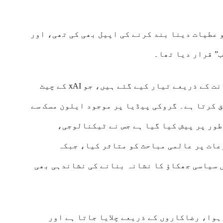
یا کو عطیات دینا بند کرنے کی اپیل بھی کی تھی، اور
” قرار دیا تھا۔
گروکی پیڈیا کے تمام مضامین مصنوعی ذہانت کے ذریعے تیار کیے گئے ہیں، جو xAI کے چیٹ
 سے مواد تخلیق کرتا ہے۔ گروکی پیڈیا پر موجود ایلون مسک سے
طور پر پیش کیا گیا ہے جس نے ٹیکنالوجی،
عات پر عالمی مباحث کو متاثر کیا، جبکہ
 سیاسی جھکاؤ کا نشانہ بنانے کی نشاندہی بھی
 پیڈیا جو 2001 میں شروع ہوا، رضاکاروں کے ذریعے چلایا جاتا ہے اور