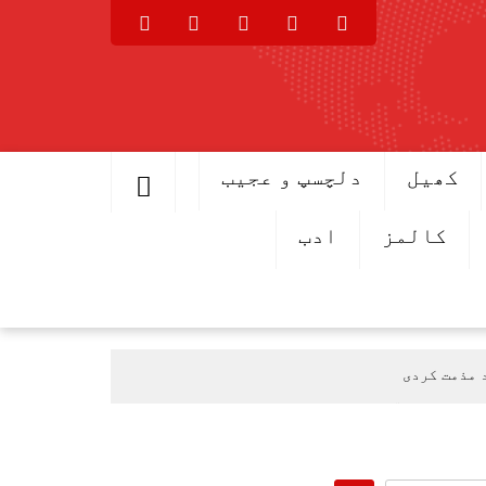
کھیل
دلچسپ و عجیب
کالمز
ادب
 مذمت کردی
ی عرب پہنچ گئے