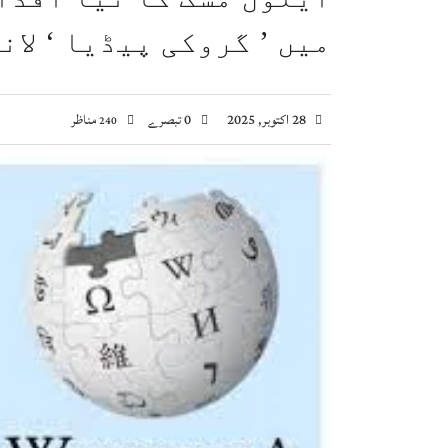
وزیراعظم شہباز شریف سے جاپان انٹرنیشنل کوآپریشن ایجنسی (JICA) کے 9 رکنی وفد کی ملاقات، تع
میں ’ گروکی پیڈیا ‘ لان
ویانا میں یوم استحصال کشمیر کی تقریب، بھارتی 
اسحاق ڈار کی شاہ عبداللہ سے ملاقات، فلسطین اور
صومالی وزیر دفاع کا اعلیٰ عسکری قیادت سے ملاقا
28 اکتوبر, 2025
0 تبصرے
مناظر
240