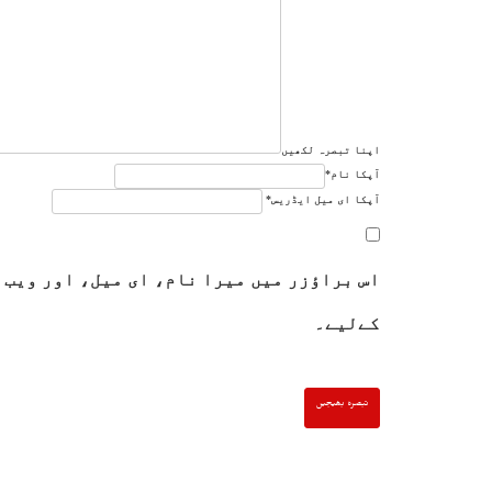
اپنا تبصرہ لکھیں
آپکا نام
*
آپکا ای میل ایڈریس
*
اس براؤزر میں میرا نام، ای میل، اور ویب 
کےلیے۔