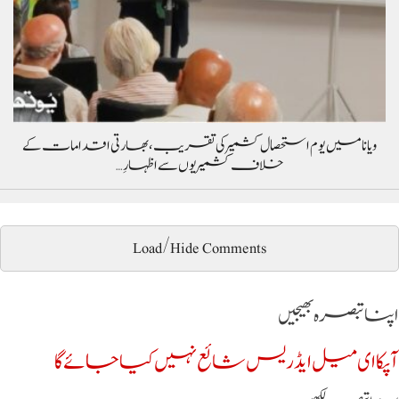
ویانا میں یوم استحصال کشمیر کی تقریب، بھارتی اقدامات کے
خلاف کشمیریوں سے اظہارِ…
Load/Hide Comments
اپنا تبصرہ بھیجیں
آپکا ای میل ایڈریس شائع نہیں کیا جائے گا