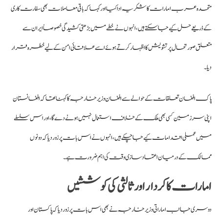
متحدہ عرب امارات کا شکریہ ادا کیا اور کہا کہ باقی معاملات بھی سفارت کاری
کے ذریعے حل کیے جا سکتے ہیں، انہوں نے خطے میں بڑھتی کشیدگی خصوصاً ایران سے
متعلق صورتحال پر تشویش کا اظہار کرتے ہوئے اسے علاقائی امن کے لیے خطرہ قرار
دیا۔
پاک افغان تعلقات کے حوالے سے افغان وزیر خارجہ کا کہنا تھا کہ افغانستان
اپنی سرزمین کسی بھی ملک کے خلاف استعمال نہیں ہونے دے گا، اور اس سلسلے
میں عملی اقدامات کیے جا چکے ہیں، انہوں نے اس بات پر زور دیا کہ دونوں
ممالک کے درمیان اعتماد سازی وقت کی اہم ضرورت ہے۔
امارات کا کردار اور ثالثی کی کوششیں
دوسری جانب اماراتی وزیر خارجہ نے بھی اس بات پر زور دیا کہ پاکستان اور