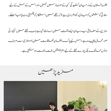
افغانستان کے درمیان کشیدگی کسی کے مفاد میں نہیں، اور اس کے حل کے لیے
سفارتی کوششوں کو جاری رکھنا ضروری ہے تاکہ خطے میں استحکام کو یقینی بنایا جا سکے۔
ماہرین کے مطابق یہ بیان ایسے وقت میں سامنے آیا ہے جب خطے میں سیکیورٹی
صورتحال پیچیدہ ہے، اس لیے پاک افغان تعلقات میں بہتری نہ صرف
دونوں ممالک بلکہ پورے خطے کے لیے اہم پیش رفت ثابت ہو سکتی ہے۔
مزید پڑھیں