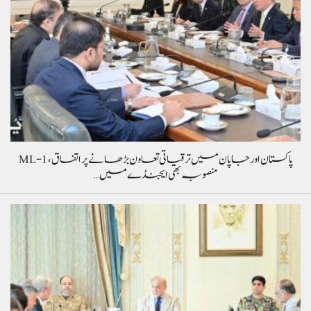
پاکستان اور جاپان میں ترقیاتی تعاون بڑھانے پر اتفاق، ML-1
منصوبہ بھی ایجنڈے میں…