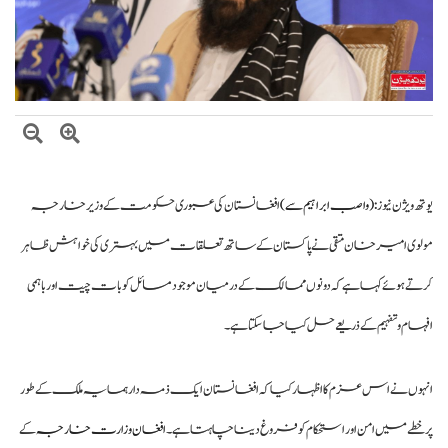
بلاول بھٹو کا آزاد کشمیر انتخابات پر دھاندلی کا الزام، ن لیگ پر سخت تنقید
ایران اور امریکہ کے درمیان ثالثی میں پاکستان کا اہم کردار، ایرانی ترجمان اسماعیل
بقائی کا دعویٰ
وزیراعظم شہباز شریف کی ملک ظہیر اقبال چنڑ سے تعزیت، ملک اقبال چنڑ
کی خدمات کو خراجِ عقیدت
یوتھ ویژن نیوز :
(واصب ابراہیم سے )
افغانستان کی عبوری حکومت کے وزیر خارجہ
مولوی امیر خان متقی نے پاکستان کے ساتھ تعلقات میں بہتری کی خواہش ظاہر
کرتے ہوئے کہا ہے کہ دونوں ممالک کے درمیان موجود مسائل کو بات چیت اور باہمی
افہام و تفہیم کے ذریعے حل کیا جا سکتا ہے۔
انہوں نے اس عزم کا اظہار کیا کہ افغانستان ایک ذمہ دار ہمسایہ ملک کے طور
پر خطے میں امن اور استحکام کو فروغ دینا چاہتا ہے۔
افغان وزارت خارج
ہ کے