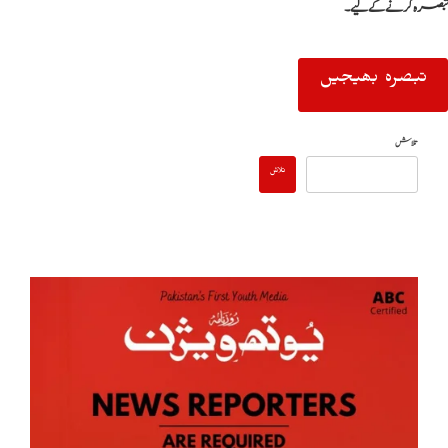
تبصرہ کرنے کےلیے۔
تلاش
تلاش