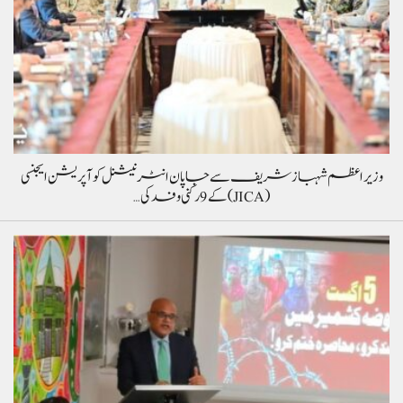
وزیراعظم شہباز شریف سے جاپان انٹرنیشنل کوآپریشن ایجنسی
(JICA) کے 9 رکنی وفد کی…