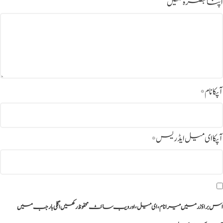
اپنا تبصرہ لکھیں
آپکا نام
*
آپکا ای میل ایڈریس
*
اس براؤزر میں میرا نام، ای میل، اور ویب سائٹ محفوظ رکھیں اگلی بار جب میں