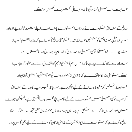
حمایت حاصل کرنا ہوگی تاکہ دو تہائی اکثریت مکمل ہو سکے۔
ذرائع کے مطابق حکومت نے ان جماعتوں سے باضابطہ رابطے شروع کر دیے ہیں اور
سیاسی سطح پر مفاہمتی کوششیں جاری ہیں۔ حکومتی ذرائع کا کہنا ہے کہ وزیراعظم شہباز
شریف نے اسپیکر قومی اسمبلی ایاز صادق کو تمام پارلیمانی جماعتوں سے
مشاورت کا ٹاسک دیا ہے تاکہ اس اہم آئینی ترمیم کو اتفاقِ رائے سے منظور کروایا جا
سکے۔ حکومتی وزرا کا مؤقف ہے کہ 27ویں ترمیم ادارہ جاتی ہم آہنگی، آئینی توازن اور
جمہوری تسلسل کو مضبوط بنانے کے لیے ناگزیر ہے۔ سیاسی تجزیہ کاروں کے مطابق
اگرچہ قومی اسمبلی میں حکومت کے لیے کامیابی تقریباً یقینی ہے، لیکن سینیٹ
میں صورتحال نازک ہو سکتی ہے جہاں چند ووٹوں کا فرق حتمی نتیجہ طے کرے گا۔
ذرائع کا کہنا ہے کہ حکومت نے اپوزیشن کے ناراض ارکان کو منانے کے لیے بھی پسِ پردہ