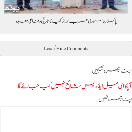
پاکستان سعودی عرب اور ترکیہ کا تاریخی دفاعی معاہدہ
Load/Hide Comments
اپنا تبصرہ بھیجیں
آپکا ای میل ایڈریس شائع نہیں کیا جائے گا
اپنا تبصرہ لکھیں