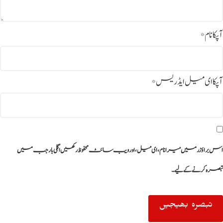
آپکا نام
*
آپکا ای میل ایڈریس
*
اس براؤزر میں میرا نام، ای میل، اور ویب سائٹ محفوظ رکھیں اگلی بار جب میں
تبصرہ کرنے کےلیے۔