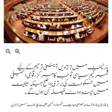
صومالی وزیر دفاع کا اعلیٰ عسکری قیادت سے ملاقات، دفاعی تعاون بڑھانے پر
اتفاق
پارلیمنٹ میں 27ویں آئینی ترمیم کے لیے
نمبر گیم سیاسی توجہ کا مرکز، قومی اسمبلی
میں حکومت کی برتری واضح جبکہ سینیٹ
میں چند ووٹ فیصلہ کن ہوں گے۔
یوتھ ویژن نیوز:
(نمائدہ خصؤصی و بیورچیف شہزاد حُسین بھٹی سے)
پارلیمنٹ میں
27ویں