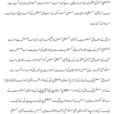
آئینی ترمیم
کی منظوری کے معاملے پر سیاسی درجہ حرارت تیزی سے بڑھ گیا ہے،
جب کہ قومی اسمبلی اور سینیٹ میں نمبر گیم نے سیاسی حلقوں کی توجہ اپنی جانب
مبذول کر لی ہے۔
ذرائع کے مطابق حکومت کو قومی اسمبلی میں واضح عددی برتری حاصل ہے اور اسے
آئینی ترمیم کے لیے درکار دو تہائی اکثریت سے زیادہ ارکان کی حمایت حاصل ہے۔
آئین کے مطابق ترمیم کی منظوری کے لیے قومی اسمبلی میں کم از کم 224 ووٹ درکار ہیں، جبکہ
حکومتی اتحاد کے پاس 237 ارکان کی حمایت موجود ہے۔ پارلیمانی اعداد و شمار کے
مطابق مسلم لیگ (ن) کے 125، پاکستان پیپلز پارٹی کے 74، متحدہ قومی موومنٹ (ایم کیو ایم)
کے 22، مسلم لیگ (ق) کے 5 اور استحکام پاکستان پارٹی (آئی پی پی) کے 4 ارکان حکومت کے
ساتھ کھڑے ہیں۔ اس کے علاوہ ضیا لیگ، نیشنل پارٹی اور باپ پارٹی کے ایک
ایک رکن اور چار آزاد ارکان بھی حکومتی اتحاد کا حصہ ہیں، جس کے بعد قومی اسمبلی