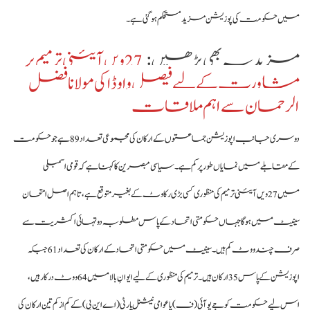
میں حکومت کی پوزیشن مزید مستحکم ہو گئی ہے۔
مزید یہ بھی پڑھیں :
27ویں آئینی ترمیم پر
مشاورت کے لیے فیصل واوڈا کی مولانا فضل
الرحمان سے اہم ملاقات
دوسری جانب اپوزیشن جماعتوں کے ارکان کی مجموعی تعداد 89 ہے جو حکومت
کے مقابلے میں نمایاں طور پر کم ہے۔ سیاسی مبصرین کا کہنا ہے کہ قومی اسمبلی
میں 27ویں آئینی ترمیم کی منظوری کسی بڑی رکاوٹ کے بغیر متوقع ہے، تاہم اصل امتحان
سینیٹ میں ہوگا جہاں حکومتی اتحاد کے پاس مطلوبہ دو تہائی اکثریت سے
صرف چند ووٹ کم ہیں۔ سینیٹ میں حکومتی اتحاد کے ارکان کی تعداد 61 جبکہ
اپوزیشن کے پاس 35 ارکان ہیں۔ ترمیم کی منظوری کے لیے ایوانِ بالا میں 64 ووٹ درکار ہیں،
اس لیے حکومت کو جے یو آئی (ف) یا عوامی نیشنل پارٹی (اے این پی) کے کم از کم تین ارکان کی