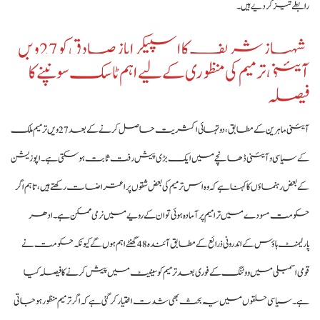
رابطے تیز کر دیے ہیں۔
شہباز شریف کا اسپیکرایاز صادق کو 27ویں
آئینی ترمیم کی منظوری کے لیے اہم ٹاسک سونپنے کا
فیصلہ
آئینی ماہرین کے مطابق، دو تہائی اکثریت حاصل کرنے کے بعد 27ویں ترمیم ملک
کے سیاسی و آئینی ڈھانچے میں ایک بڑی پیش رفت ثابت ہو سکتی ہے۔ اپوزیشن
کے بعض رہنماؤں کا کہنا ہے کہ وہ اس ترمیم کی بعض شقوں پر اعتراضات رکھتے ہیں، تاہم اگر
حکومت مسودے میں ترامیم پر آمادہ ہوئی تو ان کے رویے میں نرمی ممکن ہے۔ ادھر
پارلیمنٹ ہاؤس کے اندرونی ذرائع کے مطابق آئندہ 48 گھنٹے اہم ہوں گے کیونکہ حکومت نے
قومی اسمبلی میں ووٹنگ کے فوری بعد ترمیم کو سینیٹ میں پیش کرنے کا فیصلہ کیا
ہے۔ سیاسی حلقوں میں یہ بحث بھی شدت اختیار کر گئی ہے کہ اگر ترمیم منظور ہو جاتی