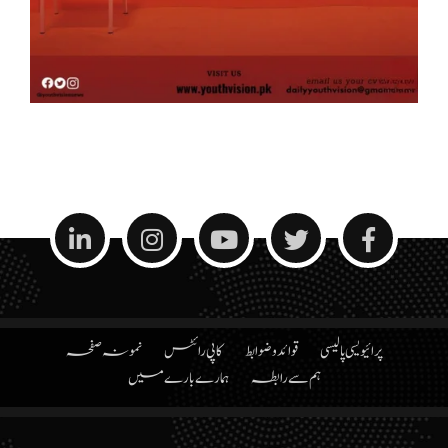
پرائیویسی پالیسی
قوائد و ضوابط
کاپی رائٹس
نمونہ صفحہ
ہم سے رابطہ
ہمارے بارے میں