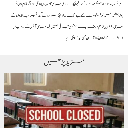
ہے تو یہ موجودہ حکومت کے لیے ایک بڑی سیاسی کامیابی ہوگی، اور اگر ناکام ہوئی تو
اپوزیشن اس کو حکومت کے لیے ایک بڑا دھچکا قرار دے گی۔ تجزیہ کاروں کے
مطابق، 27ویں ترمیم صرف ایک آئینی تبدیلی نہیں بلکہ سیاسی قوتوں کے درمیان
طاقت کے توازن کا امتحان بھی بن چکی ہے۔
مزید پڑھیں