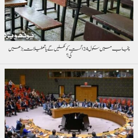
پنجاب میں سکول 24 اگست کو کھلیں گے یا تعطیلات بڑھیں
گی؟