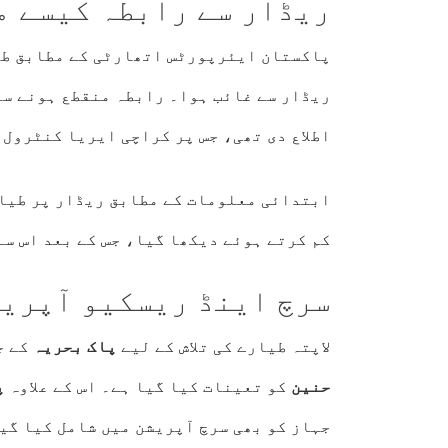
ریڈار سے رابطہ کیسے م
پاکستان ایئرپورٹس اتھارٹی کے مطابق طی
ریڈار سے غائب ہوا۔ رابطہ منقطع ہونے سے
اطلاع دی تھی، جس پر کراچی ایریا کنٹرول
ابتدائی معلومات کے مطابق ریڈار پر طیار
کم کرتے ہوئے دیکھا گیا، جس کے بعد اس سے
سرچ اینڈ ریسکیو آپریش
لاپتہ طیارے کی تلاش کے لیے
پاک بحریہ
کے ج
حنین
کو تعینات کیا گیا ہے۔ اس کے علاوہ
پ
جہاز کو بھی سرچ آپریشن میں شامل کیا گی