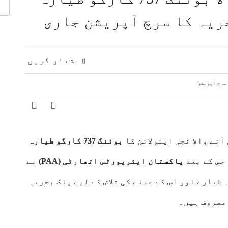
اقدامات کے خلاف کشمیریوں سے اظہارِ یکجہتی
ریہ کا سرچ آپریشن جاری
 مشرق وسطیٰ پر اہم تبادلہ خیال
9 لاکھ سے زائد بھارتی فوج کشمیری عوام پر مظالم ڈھا رہی ہے، عاصم افتخار
ت، دفاعی تعاون بڑھانے پر اتفاق
عالمی منڈی میں تیل سستا، 
ژنز کی کارکردگی کا جامع جائزہ لینے کا فیصلہ
شیئر کریں
نے والا نجی ایئرلائن کا
بوئنگ 737 کارگو طیارہ
جس کے بعد
پاکستان
ایئرپورٹس اتھارٹی (PAA)
نے
طیارے اور اس کے عملے کی تلاش کے لیے پاک بحریہ
مصروف ہیں۔