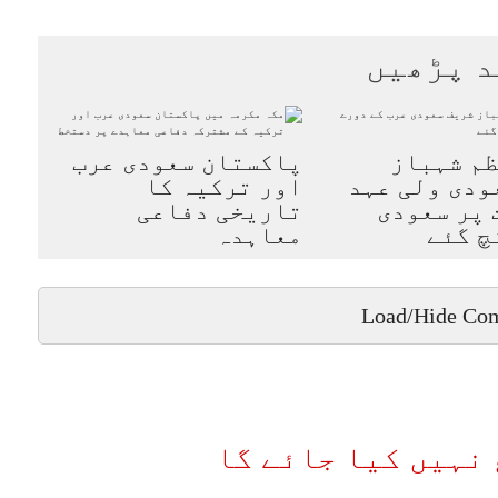
د پڑھیں
م شہباز
پاکستان سعودی عرب
ودی ولی عہد
اور ترکیہ کا
 پر سعودی
تاریخی دفاعی
چ گئے
معاہدہ
Load/Hide Co
نہیں کیا جائے گا