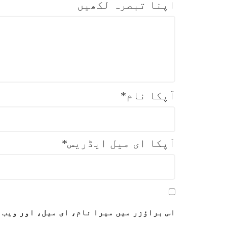
اپنا تبصرہ لکھیں
آپکا نام
*
آپکا ای میل ایڈریس
*
اس براؤزر میں میرا نام، ای میل، اور ویب 