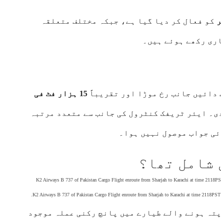
کو فعال کر دیا گیا ہے، جبکہ مختلف متعلقہ
اری رکھے ہوئے ہیں۔
دائیں جانب رخ موڑا اور تقریباً
15 ہزار فٹ فی
ی۔ ایئر ٹریفک کنٹرول کی جانب سے متعدد مرتبہ
ئی جواب موصول نہیں ہوا۔
 شامل تھا؟
K2 Airways B 737 of Pakistan Cargo Flight enroute from Sharjah to Karachi at time 2118P
تہ ہونے والے طیارے میں پانچ رکنی عملہ موجود