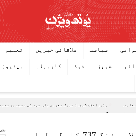
وامی
سیاست
علاقائی خبریں
تعلیم
ائم
شوبز
فوڈ
کاروبار
ویڈیوز
معاہدہ
وزیراعظم شہباز شریف سعودی ولی عہد کی دعوت پر سعود
ق 7 اگست سے ہوگا
یجنڈے میں شامل
تلاش
اون بڑھانے پر تبادلہ خیال
شارجہ سے کراچی آنے والا بوئنگ 737 کارگو طیارہ