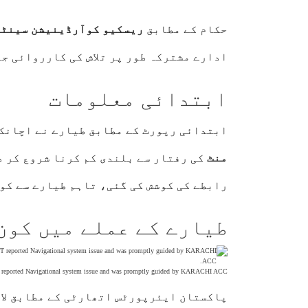
حکام کے مطابق
ریسکیو کوآرڈینیشن سینٹر
ادارے مشترکہ طور پر تلاش کی کارروائی ج
ابتدائی معلومات
ابتدائی رپورٹ کے مطابق طیارے نے اچانک 
منٹ
کی رفتار سے بلندی کم کرنا شروع کر د
رابطے کی کوشش کی گئی، تاہم طیارے سے کو
طیارے کے عملے میں کون
ST reported Navigational system issue and was promptly guided by KARACHI ACC.
پاکستان ایئرپورٹس اتھارٹی کے مطابق لاپ