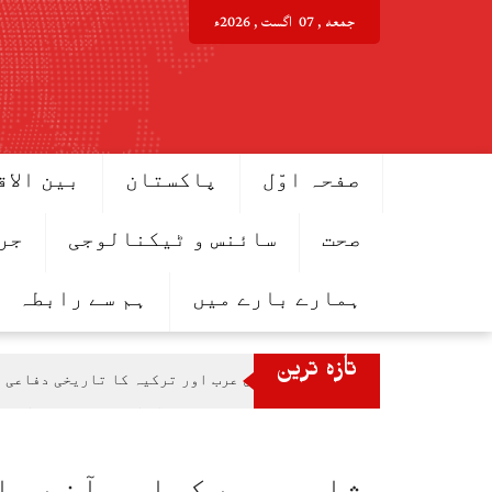
Ski
جمعه , 07 اگست , 2026ء
t
conten
صفحہ اوّل
پاکستان
بین الاق
صحت
سائنس و ٹیکنالوجی
جر
ہمارے بارے میں
ہم سے رابطہ
تازہ ترین
پاکستان سعودی عرب اور ترکیہ کا تاریخی دفاعی 
حکومت کا پیٹرولیم مصنوعات کی قیمتوں میں کمی کا اعلان اطلا
پاکستان اور جاپان میں ترقیاتی تعاون بڑھانے پر اتفاق، ML-1 منصوبہ بھی ا
وزیراعظم شہباز شریف سے جاپان انٹرنیشنل کوآپریشن ایجنسی (JICA) کے 9 رکنی وفد کی ملاقات، تع