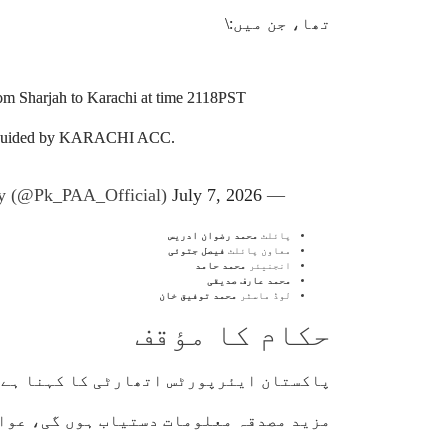
تھا، جن میں:\
om Sharjah to Karachi at time 2118PST
ly guided by KARACHI ACC.
July 7, 2026
— Pakistan Airports Authority (@Pk_PAA_Official)
پائلٹ
محمد رضوان ادریس
معاون پائلٹ
فیصل جتوئی
انجنیئر
محمد حامد
محمد عارف صدیقی
لوڈ ماسٹر
محمد توفیق خان
حکام کا مؤقف
پاکستان ایئرپورٹس اتھارٹی کا کہنا ہے ک
مزید مصدقہ معلومات دستیاب ہوں گی، عوام