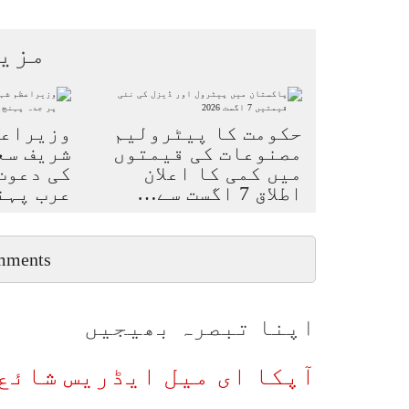
مزی
حکومت کا پیٹرولیم
وزیراعظ
مصنوعات کی قیمتوں
شریف سع
میں کمی کا اعلان
کی دعوت
اطلاق 7 اگست سے…
عرب پہن
mments
اپنا تبصرہ بھیجیں
آپکا ای میل ایڈریس شائع 