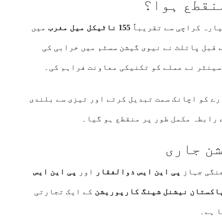
نقطع ہوا؟
ارہ کراچی سے تقریباً
155 ناٹیکل میل مغرب
میں
 قبل پائلٹ نے نیوی گیشن سسٹم میں خرابی کی
 سینٹر نے عملے کو تکنیکی معاونت فراہم کی۔
ے کو اچانک سمت تبدیل کرتے اور تیزی سے بلندی
 رابطہ مکمل طور پر منقطع ہو گیا۔
ن جاری
نگی جہاز
پی این ایس ذوالفقار
اور
پی این ایس
اکستان نیشنل شپنگ کارپوریشن
کے ایک تجارتی
ا ہے۔