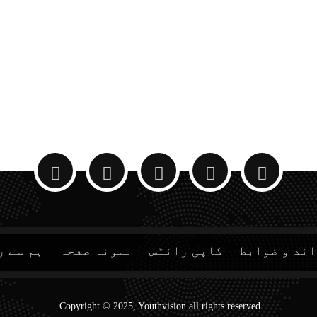
ئد و ضوابط
کاپی رائٹس
نمونہ صفحہ
ہم سے ر
Copyright © 2025, Youthvision all rights reserved.