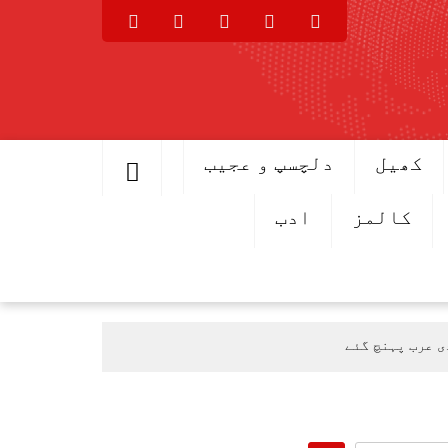
کھیل
دلچسپ و عجیب
کالمز
ادب
ی عرب پہنچ گئے