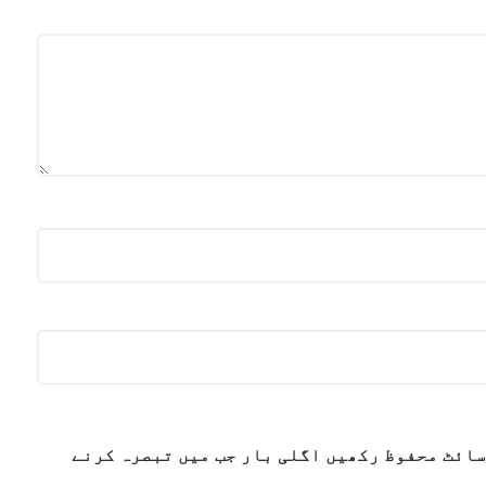
سائٹ محفوظ رکھیں اگلی بار جب میں تبصرہ کرنے