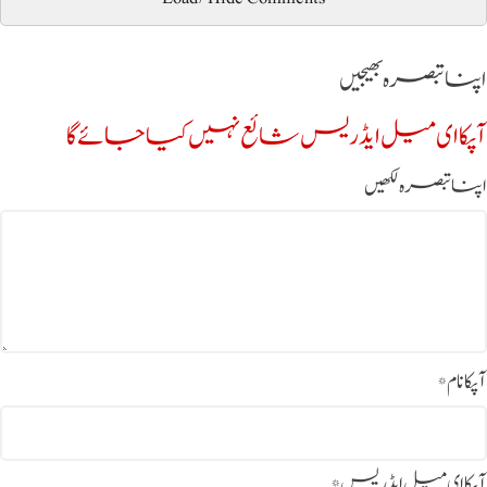
اپنا تبصرہ بھیجیں
آپکا ای میل ایڈریس شائع نہیں کیا جائے گا
اپنا تبصرہ لکھیں
آپکا نام
*
آپکا ای میل ایڈریس
*