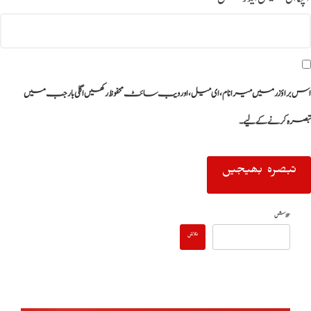
اس براؤزر میں میرا نام، ای میل، اور ویب سائٹ محفوظ رکھیں اگلی بار جب میں
تبصرہ کرنے کےلیے۔
تلاش
تلاش