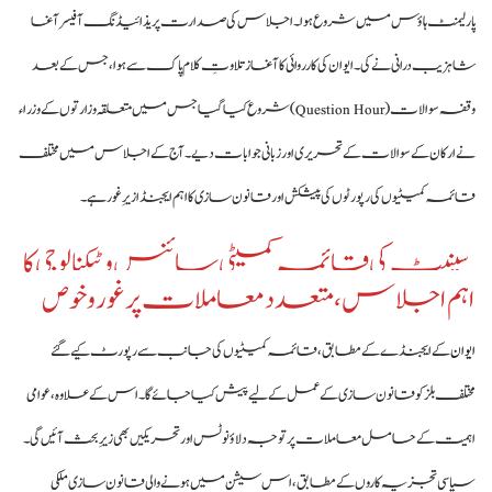
پارلیمنٹ ہاؤس میں شروع ہوا۔ اجلاس کی صدارت پریذائیڈنگ آفیسر آغا
شاہزیب درانی نے کی۔ ایوان کی کارروائی کا آغاز تلاوتِ کلام پاک سے ہوا، جس کے بعد
وقفہ سوالات (Question Hour) شروع کیا گیا جس میں متعلقہ وزارتوں کے وزراء
نے ارکان کے سوالات کے تحریری اور زبانی جوابات دیے۔ آج کے اجلاس میں مختلف
قائمہ کمیٹیوں کی رپورٹوں کی پیشکش اور قانون سازی کا اہم ایجنڈا زیرِ غور ہے۔
سینیٹ کی قائمہ کمیٹی سائنس و ٹیکنالوجی کا
اہم اجلاس، متعدد معاملات پر غور و خوص
ایوان
کے ایجنڈے کے مطابق، قائمہ کمیٹیوں کی جانب سے رپورٹ کیے گئے
مختلف بلز کو قانون سازی کے عمل کے لیے پیش کیا جائے گا۔ اس کے علاوہ، عوامی
اہمیت کے حامل معاملات پر توجہ دلاؤ نوٹس اور تحریکیں بھی زیرِ بحث آئیں گی۔
سیاسی تجزیہ کاروں کے مطابق، اس سیشن میں ہونے والی قانون سازی ملکی