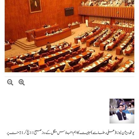
صومالی وزیر دفاع کا اعلیٰ عسکری قیادت سے ملاقات، دفاعی تعاون بڑھانے پر
اتفاق
یوتھ ویژن نیوز :
(علی رضاسے)
سینیٹ کا اہم اجلاس منگل کے روز صبح 11 بج کر 21 منٹ پر