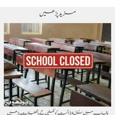
مزید پڑھیں
پنجاب میں سکول 24 اگست کو کھلیں گے یا تعطیلات بڑھیں