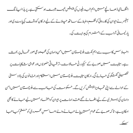
انتظامی ڈھانچے میں اہم تبدیلیوں کی پیش خیمہ ثابت ہو سکتی ہے۔ پریذائیڈنگ
آفیسر نے ایوان کی کارروائی کو نظم و ضبط کے ساتھ چلانے کے لیے ارکان کو وقت کی پابندی اور
پارلیمانی آداب کے احترام کی ہدایت کی۔
اجلاس کا سب سے اہم نکتہ بلوچستان میں امن و امان کی مجموعی صورتحال پر بحث
ہے۔ سینیٹ میں صوبے کے سیکیورٹی حالات، ترقیاتی منصوبوں اور عوامی شکایات پر
تفصیلی گفتگو کی جائے گی۔ ارکانِ سینیٹ بلوچستان میں استحکام اور قانون کی بالادستی
کے حوالے سے اپنی تجاویز پیش کریں گے۔ حکومت کی جانب سے بلوچستان میں امن
و امان کی بہتری کے لیے اٹھائے گئے اقدامات پر ایوان کو اعتماد میں لیے جانے کا بھی
امکان ہے، تاکہ صوبے کے عوام میں پائے جانے والے احساسِ محرومی کو ختم کیا جا
سکے۔