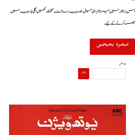
اس براؤزر میں میرا نام، ای میل، اور ویب سائٹ محفوظ رکھیں اگلی بار جب میں
تبصرہ کرنے کےلیے۔
تلاش
تلاش