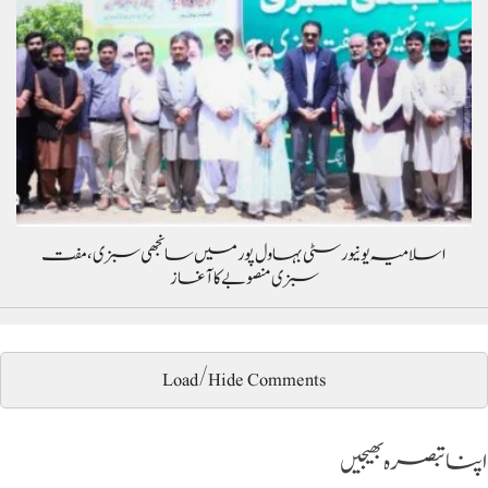
اسلامیہ یونیورسٹی بہاول پور میں سانجھی سبزی، مفت
سبزی منصوبے کا آغاز
Load/Hide Comments
اپنا تبصرہ بھیجیں