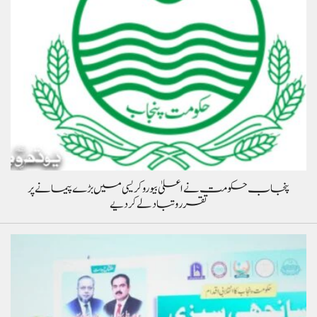
پنجاب حکومت نے اعلیٰ بیوروکریسی میں بڑے پیمانے پر
تقرر و تبادلے کر دیے