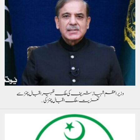
وزیراعظم شہباز شریف کی ملک ظہیر اقبال چنڑ سے
تعزیت، ملک اقبال چنڑ کی…