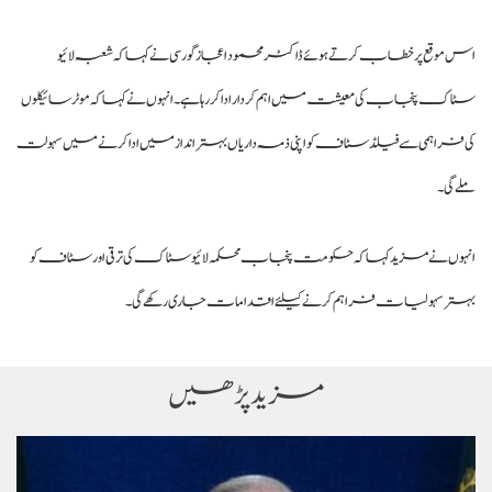
اس موقع پر خطاب کرتے ہوئے ڈاکٹر محمود اعجاز گورسی نے کہا کہ شعبہ لائیو
سٹاک پنجاب کی معیشت میں اہم کردار ادا کر رہا ہے۔ انہوں نے کہا کہ موٹرسائیکلوں
کی فراہمی سے فیلڈ سٹاف کو اپنی ذمہ داریاں بہتر انداز میں ادا کرنے میں سہولت
ملے گی۔
انہوں نے مزید کہا کہ حکومت پنجاب محکمہ لائیو سٹاک کی ترقی اور سٹاف کو
بہتر سہولیات فراہم کرنے کیلئے اقدامات جاری رکھے گی۔
مزید پڑھیں