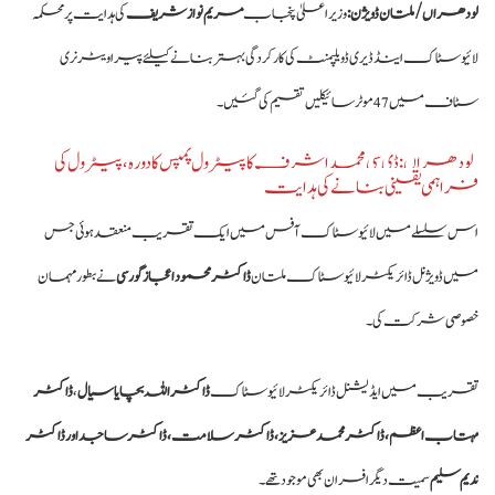
لودھراں / ملتان ڈویژن:
وزیر اعلیٰ پنجاب
مریم نواز شریف
کی ہدایت پر محکمہ
لائیو سٹاک اینڈ ڈیری ڈویلپمنٹ کی کارکردگی بہتر بنانے کیلئے پیرا ویٹرنری
سٹاف میں 47 موٹرسائیکلیں تقسیم کی گئیں۔
لودھراں: ڈی سی محمد اشرف کا پیٹرول پمپس کا دورہ، پیٹرول کی
فراہمی یقینی بنانے کی ہدایت
اس سلسلے میں لائیو سٹاک آفس میں ایک تقریب منعقد ہوئی جس
میں ڈویژنل ڈائریکٹر لائیو سٹاک ملتان
ڈاکٹر محمود اعجاز گورسی
نے بطور مہمان
خصوصی شرکت کی۔
تقریب میں ایڈیشنل ڈائریکٹر لائیو سٹاک
ڈاکٹر اللہ بچایا سیال
،
ڈاکٹر
مہتاب اعظم، ڈاکٹر محمد عزیز، ڈاکٹر سلامت، ڈاکٹر ساجد اور ڈاکٹر
ندیم سلیم
سمیت دیگر افسران بھی موجود تھے۔