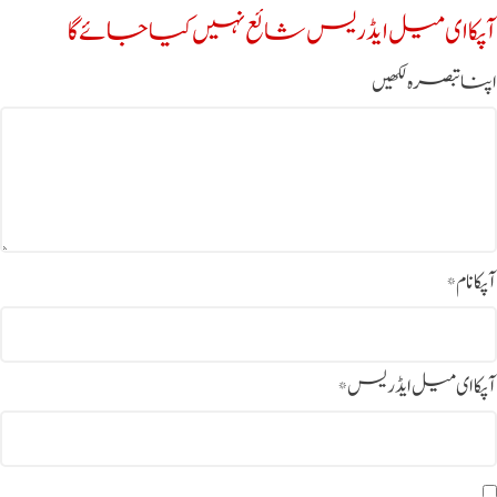
آپکا ای میل ایڈریس شائع نہیں کیا جائے گا
اپنا تبصرہ لکھیں
آپکا نام
*
آپکا ای میل ایڈریس
*