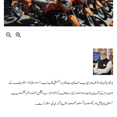
حکومت کا پیٹرولیم مصنوعات کی قیمتوں میں کمی کا اعلان اطلاق 7 اگست سے ہوگا
یوتھ ویژن نیوز :
(طاہرایوب خان سے)
وزیراعلیٰ پنجاب مریم نواز شریف کے
اقدام کے تحت پیرا ویٹرنری سٹاف کو 47 موٹرسائیکلیں فراہم، تقریب
میں ڈویژنل ڈائریکٹر ڈاکٹر محمود اعجاز گورسی کی شرکت۔