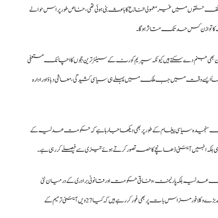
ہی مختلف حلقوں میں غیر معمولی تنازع کا باعث بنی ہوئی تھی، خاص طور پر اس حوالے
 کا توازن کس حد تک متاثر ہوگا۔
ھی جنم دے سکتے ہیں کیونکہ سپریم کورٹ کے سینئر ترین ججوں کا اچانک مستعفی
ً ایسے وقت میں جب ملک میں پہلے ہی سیاسی کشیدگی، معاشی دباؤ اور ادارہ
 ایک سنجیدہ سیاسی پیغام کے طور پر بھی دیکھا جا رہا ہے کہ حکومت عدلیہ کے
لکہ انہیں آئینی ڈھانچے کا حصہ تصور کرتے ہوئے تیزی سے فیصلے کر رہی ہے۔
لیہ بلکہ پارلیمنٹ، وفاقی حکومت اور قانونی برادری کے درمیان نئی
بحثوں اور ممکنہ قانونی جنگوں کی راہ بھی ہموار کر سکتا ہے، جبکہ ملک کے بڑے وکلا فورمز اس بات پر بھی غور کر رہے ہیں کہ کیا 27 ویں آئینی ترمیم کے