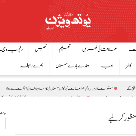
ت
علاقائی خبریں
تعلیم
کھیل
دلچسپ و عج
کالمز
ادب
ہمارے بارے میں
ہم سے رابطہ
چ گئے
حکومت کا پیٹرولیم مصنوعات کی قیمتوں میں کمی کا اعلان اطلاق 7 اگست سے ہوگا
وزیراعظم شہباز شریف سے جاپان انٹرنیشنل کوآپریشن ایجنسی (JICA) کے 9 رکنی وفد کی ملاقات، تعاون بڑھانے پر تبادلہ خ
یوں سے اظہارِ یکجہتی
اسحاق ڈار کی شاہ عبداللہ سے ملاقات، فلسطین اور مشرق وسطیٰ پر اہم ت
تلاش
صومالی وزیر دفاع کا اعلیٰ عسکری قیادت سے ملاقات، دفاعی تعاون بڑھانے پر اتفاق
ینے کا فیصلہ
بلاول بھٹو کا آزاد کشمیر انتخابات پر دھاندلی کا الزام، ن لیگ پر سخت تنقید