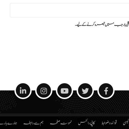
گلی بار جب میں تبصرہ کرنے کےلیے۔
الیسی
قوائد و ضوابط
کاپی رائٹس
نمونہ صفحہ
ہم سے رابطہ
ہمارے بار