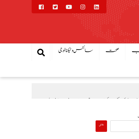
یب
صحت
سائنس و ٹیکنالوجی
یال
بادلہ خیال
عالمی منڈی میں تیل سستا، پاکستان میں پیٹرول مہنگا کیوں؟
تلاش