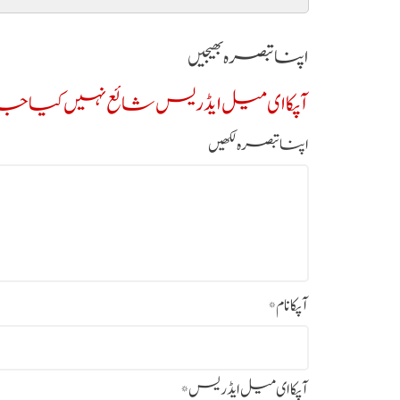
اپنا تبصرہ بھیجیں
آپکا ای میل ایڈریس شائع نہیں کیا جائ
اپنا تبصرہ لکھیں
آپکا نام
*
آپکا ای میل ایڈریس
*