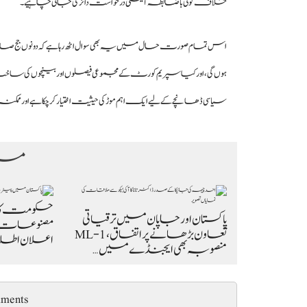
خلاف کوئی باضابطہ آئینی درخواست دائر کی جانی چاہیے۔
اس تمام صورت حال میں یہ بھی سوال اٹھ رہا ہے کہ دونوں جج ص
ہوں گی، اور کیا سپریم کورٹ کے مجموعی فیصلوں اور بینچوں کی ساخت 
سیاسی ڈھانچے کے لیے ایک اہم موڑ کی حیثیت اختیار کر چکا ہے اور ممک
مزی
حکومت کا پ
پاکستان اور جاپان میں ترقیاتی
مصنوعات کی 
تعاون بڑھانے پر اتفاق، ML-1
اعلان اطلاق 7 اگست
منصوبہ بھی ایجنڈے میں…
ments