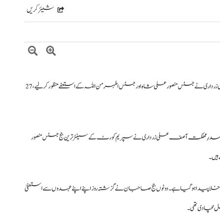
شیئر کریں
آصف علی زرداری نے جسٹس منصور علی شاہ اور جسٹس اطہر من اللہ کے استعفے منظور کر لیے، 27
درِ مملکت
آصف علی زرداری نے سپریم کورٹ کے سینئر ترین جج جسٹس منصور
ہیں۔
دا ہو گیا ہے۔ دونوں جج صاحبان نے گزشتہ روز اپنے اپنے عہدوں سے استعفیٰ
 مچا دی تھی۔