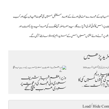
احبان کے عہدے خالی ہونے کے بعد مستقبل میں نئی تعیناتیاں کیسے اور کب
پر اس کا کوئی فوری اثر پڑے گا۔ یہ معاملہ آج ملک کی عدلیہ، پارلیمنٹ اور
نہ طور پر آنے والے ہفتوں میں اس کے مزید اہم پہلو سامنے آئیں گے۔
د پڑھیں
یٹرولیم
وزیراعظم شہباز شریف
قیمتوں میں کمی کا
سعودی ولی عہد کی دعوت پر
 سے…
سعودی عرب پہنچ گئے
Load/Hide Com