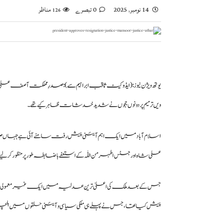
14 نومبر, 2025
0 تبصرے
مناظر
126
یوتھ ویژن نیوز:
(ایڈوکیٹ ثاقب ابراہیم سے)
:
صدرِ مملکت
ویں ترمیم پر دونوں ججوں نے شدید خدشات ظاہر کیے تھے۔
اسلام آباد میں ایک اہم آئینی پیش رفت سامنے آئی ہے جہاں
ص
علی شاہ اور جسٹس اطہر من اللّٰہ کے استعفے باضابطہ طور پر منظور کر لیے 
جس کے بعد ملک کی اعلیٰ ترین عدلیہ میں ایک غیر معمولی خلا پی
پیش کیا تھا، جس نے پہلے ہی ملکی سیاسی و آئینی حلقوں میں ہلچل