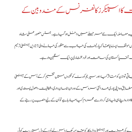
 کا اسپیکرز کانفرنس کے مندوبین کے
 یہ معاملہ ایک نئے مرحلے میں داخل ہو گیا ہے۔ جسٹس منصور علی شاہ
نے اپنے 13 صفحات پر مشتمل استعفیٰ میں واضح اور دوٹوک انداز میں موقف اپنایا تھا کہ پارلیمنٹ کی جانب سے منظور کی جانے والی 27 ویں آئینی ترمیم
آف پاکستان کی ساخت اور خودمختاری پر ایک سنگین وار ہے۔
جاتی توازن کو متاثر کیا، اور سپریم کورٹ کو ٹکڑوں میں تقسیم کر کے اُس کے آئینی
 کے مطابق وہ اپنی پوری عدالتی سروس کے دوران ایمان داری، شفافیت، اصول پسندی اور
ارہ اپنے ہی بنیادی کردار سے محروم کیا جا رہا ہے تو اُن کے لیے منصب پر رہنے کے
ارے کی عزت اور آئینی دائرہ کار کو مقدم رکھا، اس لیے اُن کے دل میں نہ کوئی