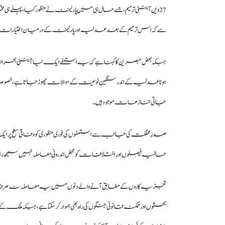
27 ویں آئینی ترمیم، جسے حال ہی میں پارلیمنٹ نے منظور کیا، پہلے 
سے کہ اس ترمیم کے بعد عدلیہ اور پارلیمنٹ کے درمیان اختیارات
جبکہ بعض مبصرین کا کہنا ہے کہ یہ استعفے ایک نیا آئینی بحران ب
ہونا عدلیہ کے اندر سنگین نوعیت کے سوالات چھوڑ جاتا ہے، خصوصا
جاتی تنازعات موجود ہیں۔
صدرِ مملکت
کی جانب سے استعفوں کی فوری منظوری کو وفاقی سطح پر
حالیہ فیصلوں اور اختلافات کو محض اندرونی معاملہ نہیں سمجھ رہی ب
تجزیہ کاروں کے مطابق آنے والے دنوں میں یہ معاملہ نہ صرف عد