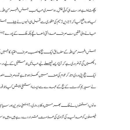
پچھتاوا ہے اور نہ ہی کوئی خلش۔ دوسری جانب جسٹس اطہر من اللّٰہ
کیا اور واضح کیا کہ 27 ویں ترمیم کی منظوری سے قبل ہی ان
جانے والی شقیں نہ صرف عدالتی ڈھانچے بلکہ ملک کے پورے آئی
جسٹس اطہر من اللّٰہ کے مطابق ایک جج کا منصب صرف اختیار کا نہیں بلکہ ب
دیکھیں گی تو ضروری ہے کہ آج ایسے فیصلے لیے جائیں جو مستقبل کے ل
ایک جج اپنی وردی اتار کر عوام کی صف میں کھڑا ہوتا ہے تو وہ صرف منص
نے سپریم کورٹ کے جج کے عہدے سے اپنا استعفیٰ پیش کیا جو فوری طور
دونوں استعفوں نے ملک بھر میں وکلا برداری، آئینی ماہرین او
فیصلوں کو عدلیہ کی آزادی کی علامت قرار دے رہے ہیں، وہیں دو