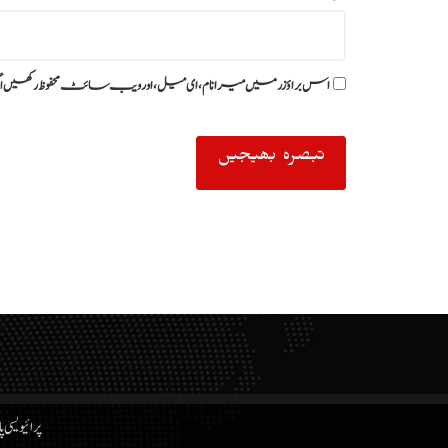
اس براؤزر میں میرا نام، ای میل، اور ویب سائٹ محفوظ رکھیں ا
پرائیویسی پ