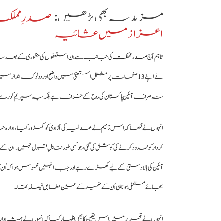
مزید یہ بھی پڑھیں:
صدرِ مملکت
اعزاز میں عشائیہ
تاہم آج
صدرِ مملکت
کی جانب سے ان استعفوں کی منظوری کے بعد
نہ صرف آئین پاکستان کی روح کے خلاف ہے بلکہ یہ سپریم کورٹ 
انہوں نے لکھا کہ اس ترمیم نے عدلیہ کی آزادی کو کمزور کیا، ادارہ 
کردار کو محدود کرنے کی کوشش کی گئی، جو کسی طور قابلِ قبول نہیں۔ ان
آئین کی بالادستی کے لیے کھڑے رہے اور جب انہیں محسوس ہوا کہ اُن کا اد
بجائے مستعفی ہونا ہی اُن کے ضمیر کے عین مطابق فیصلہ تھا۔
انہوں نے تحریر میں اس یقین کا بھی اظہار کیا کہ انہوں نے ہمیشہ اد