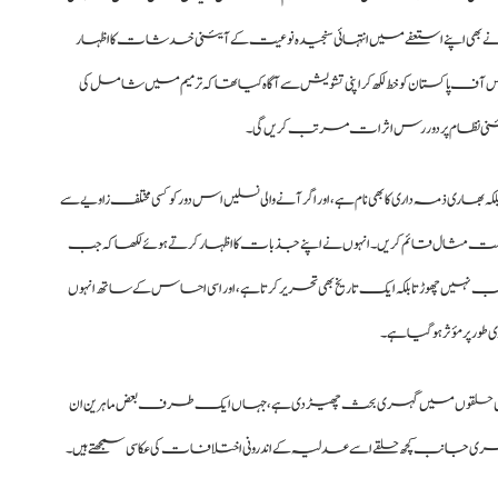
 نے بھی اپنے استعفے میں انتہائی سنجیدہ نوعیت کے آئینی خدشات کا اظہار
ہوں نے چیف جسٹس آف پاکستان کو خط لکھ کر اپنی تشویش سے آگاہ کیا تھا کہ ترمیم میں شامل کی
نی نظام پر دور رس اثرات مرتب کریں گی۔
ھاری ذمہ داری کا بھی نام ہے، اور اگر آنے والی نسلیں اس دور کو کسی مختلف زاویے سے
یے درست مثال قائم کریں۔ انہوں نے اپنے جذبات کا اظہار کرتے ہوئے لکھا کہ جب
ب نہیں چھوڑتا بلکہ ایک تاریخ بھی تحریر کرتا ہے، اور اسی احساس کے ساتھ انہوں
 پر مؤثر ہو گیا ہے۔
ر سیاسی حلقوں میں گہری بحث چھیڑ دی ہے، جہاں ایک طرف بعض ماہرین ان
سری جانب کچھ حلقے اسے عدلیہ کے اندرونی اختلافات کی عکاسی سمجھتے ہیں۔