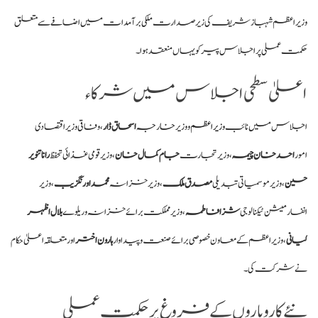
وزیراعظم شہباز شریف کی زیر صدارت ملکی برآمدات میں اضافے سے متعلق
حکمت عملی پر اجلاس پیر کو یہاں منعقد ہوا۔
اعلیٰ سطحی اجلاس میں شرکاء
اجلاس میں نائب
وزیراعظم
و وزیر خارجہ
اسحاق ڈار
، وفاقی وزیر اقتصادی
امور
احد خان چیمہ
، وزیر تجارت
جام کمال خان
، وزیر قومی غذائی تحفظ
رانا تنویر
حسین
، وزیر موسمیاتی تبدیلی
مصدق ملک
، وزیر خزانہ
محمد اورنگزیب
، وزیر
انفارمیشن ٹیکنالوجی
شزا فاطمہ
، وزیر مملکت برائے خزانہ و ریلوے
بلال اظہر
کیانی
، وزیراعظم کے معاون خصوصی برائے صنعت و پیداوار
ہارون اختر
اور متعلقہ اعلیٰ حکام
نے شرکت کی۔
نئے کاروباروں کے فروغ پر حکمت عملی