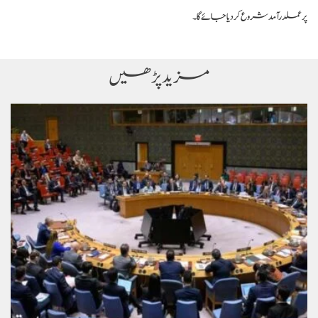
پر عملدرآمد شروع کر دیا جائے گا۔
مزید پڑھیں