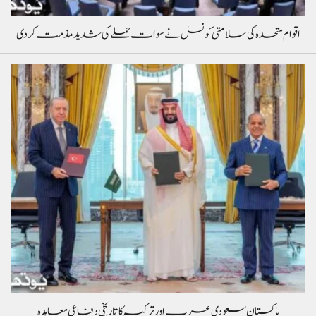
اقوام متحدہ کی سلامتی کونسل نے سوات حملے کی شدید مذمت کردی
پاکستان سعودی عرب اور ترکیہ کا تاریخی دفاعی معاہدہ