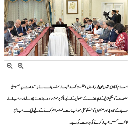
اتفاق
عالمی منڈی میں تیل سستا، پاکستان میں پیٹرول مہنگا کیوں؟
اسلام آباد
(یوتھ ویژن نیوز)
– وزیراعظم محمد شہباز شریف نے برآمدات پر مبنی
صنعت کو ملکی ترقی کے اہداف کے حصول کے لیے ناگزیر قرار دیتے ہوئے چھوٹے اور درمیانے
درجے کے کاروبار اور صنعتوں کو حکومتی سہولیات فراہم کرنے کے لیے ایک جامع
لائحہ عمل تیار کرنے کی ہدایت کی ہے۔