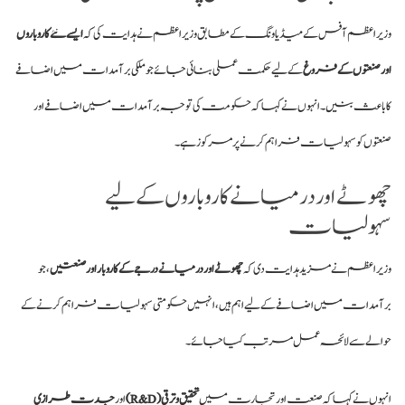
وزیراعظم آفس کے میڈیا ونگ کے مطابق وزیراعظم نے ہدایت کی کہ
ایسے نئے کاروباروں
اور صنعتوں کے فروغ
کے لیے حکمت عملی بنائی جائے جو ملکی برآمدات میں اضافے
کا باعث بنیں۔ انہوں نے کہا کہ حکومت کی توجہ برآمدات میں اضافے اور
صنعتوں کو سہولیات فراہم کرنے پر مرکوز ہے۔
چھوٹے اور درمیانے کاروباروں کے لیے
سہولیات
وزیراعظم نے مزید ہدایت دی کہ
چھوٹے اور درمیانے درجے کے کاروبار اور صنعتیں
، جو
برآمدات میں اضافے کے لیے اہم ہیں، انہیں حکومتی سہولیات فراہم کرنے کے
حوالے سے لائحہ عمل مرتب کیا جائے۔
انہوں نے کہا کہ صنعت اور تجارت میں
تحقیق و ترقی (R&D)
اور
جدت طرازی