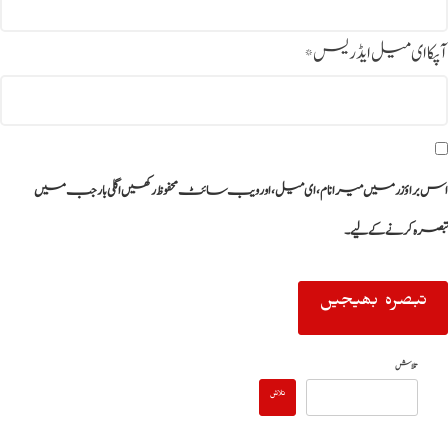
آپکا ای میل ایڈریس
*
اس براؤزر میں میرا نام، ای میل، اور ویب سائٹ محفوظ رکھیں اگلی بار جب میں
تبصرہ کرنے کےلیے۔
تلاش
تلاش