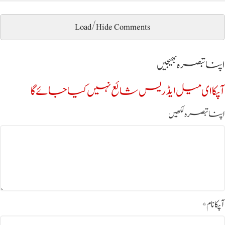
Load/Hide Comments
اپنا تبصرہ بھیجیں
آپکا ای میل ایڈریس شائع نہیں کیا جائے گا
اپنا تبصرہ لکھیں
آپکا نام
*