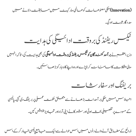
(Innovation)
ملکی مصنوعات کو عالمی مارکیٹ میں مسابقت دلانے میں
مددگار ثابت ہوگی۔
ٹیکس ریفنڈ کی بروقت ادائیگی کی ہدایت
وزیراعظم نے
برآمد کنندگان کو ٹیکس ریفنڈ کی بروقت ادائیگی
کی بھی ہدایت کی، تاکہ انہیں
مالی مشکلات کا سامنا نہ کرنا پڑے اور وہ اپنے کاروبار کو بڑھا سکیں۔
بریفنگ اور سفارشات
اجلاس میں ملکی برآمدات بڑھانے سے متعلق حکمت عملی پر بریفنگ دی گئی۔ پالیسی
کے مسودے پر تفصیلی بحث ہوئی اور شرکا نے اپنی آراء اور تجاویز پیش کیں۔
ذرائع کے مطابق آنے والے دنوں میں اس حوالے سے ایک جامع پالیسی تیار کر کے اس