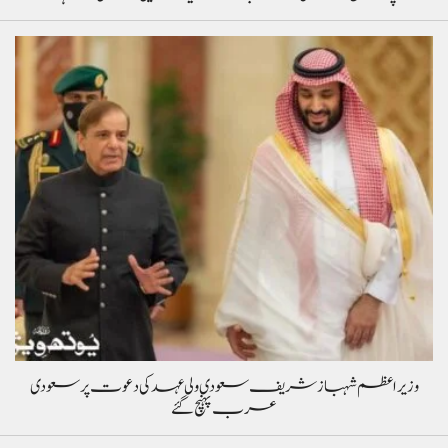
وزیراعظم شہباز شریف سعودی ولی عہد کی دعوت پر سعودی
عرب پہنچ گئے