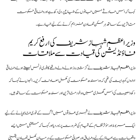
ا کہ اس حادثے میں جانوں کے ضیاع پر دلی دکھ ہے اور وفاقی حکومت
اثرین کے ساتھ ہر ممکن تعاون فراہم کرنے کے لیے تیار ہے۔
زیراعظم شہباز شریف کی ارفع کریم
اؤنڈیشن کی قیادت سے ملاقات
زیراعظم شہباز شریف
نے گزشتہ روز ہونے والے واقعے کا فوری نوٹس لیتے ہوئے وفاقی
اروں کو ہدایت کی تھی کہ وہ سندھ حکومت کی مکمل معاونت کریں۔ انہوں نے کہا کہ
ھ و مصیبت کی اس گھڑی میں وہ خود متاثرین اور سندھ حکومت کے ساتھ ہیں۔
زیراعظم شہباز شریف
نے شہری علاقوں میں آگ کے فوری قابو پانے کے لیے
ک مربوط اور مؤثر نظام کے قیام کی ضرورت پر زور دیا اور کہا کہ مستقبل میں ایسے
قعات سے بچاؤ کے لیے وفاق اور صوبائی حکومت کے درمیان مکمل تعاون یقینی