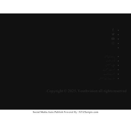
پرائیویسی پالیسی
قوائد و ضوابط
کاپی رائٹس
نمونہ صفحہ
ہم سے رابطہ
ہمارے بارے میں
Copyright © 2025, Youthvision all rights reserve
Social Media Auto Publish
Powered By :
XYZScripts.com