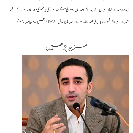
ایا جائے گا۔ انہوں نے کہا کہ وفاق، صوبائی حکومت کی ہر قسم کی معاونت کے لیے
ار ہے تاکہ شہریوں کی حفاظت اور جان و مال کے تحفظ کو یقینی بنایا جا سکے۔
مزید پڑھیں