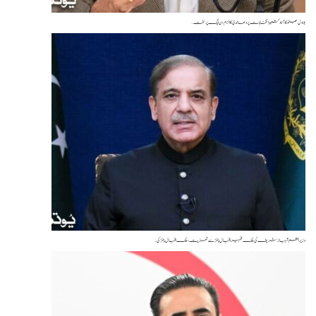
ول بھٹو کا آزاد کشمیر انتخابات پر دھاندلی کا الزام، ن لیگ پر سخت…
راعظم شہباز شریف کی ملک ظہیر اقبال چنڑ سے تعزیت، ملک اقبال چنڑ کی…