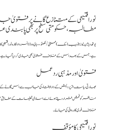
نورا فتیحی کے متنازع گانے پر فتویٰ جار
مطالبہ، حکومتی سطح پر بھی پابندی عائ
یوتھ ویژن نیوز :
(ویب ڈسک) ممبئی / لکھنؤ —
بالی ووڈ ڈانسر و اداکارہ نورا فتیحی کا
ہے، جس کے بعد اس کے خلاف فتویٰ بھی جاری کر دیا گیا ہے۔ گانے
فتویٰ اور مذہبی ردعمل
بھارتی ریاست اترپردیش کے دارالافتاء کی جانب سے اس گانے ک
مناظر کو فحش قرار دیتے ہوئے اسے اسلامی تعلیمات کے مطابق حرام 
خلاف فوری کارروائی کی جائے۔
نورا فتیحی کا مؤقف