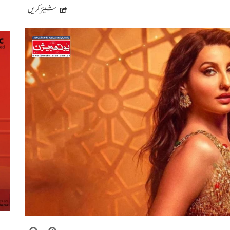
شیئر کریں