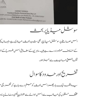
سوشل میڈیا پر بحث
اس معاملے پر سوشل میڈیا پر بھی شدید بحث جاری ہے، جہاں کچھ صا
کے خلاف قرار دے رہے ہیں۔ ماہرین کے مطابق اس طرح کے تنازع
ثقافتی حساسیت سے جڑا ہو۔
تفریح اور حدود کا سوال
یہ واقعہ ایک بار پھر اس بحث کو جنم دے رہا ہے کہ تفریحی م
مختلف حلقوں کی جانب سے اس حوالے سے متوازن پالیسی بنانے پر زور دی