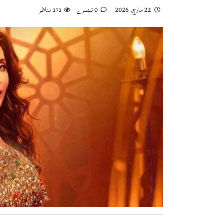
22 مارچ, 2026
0 تبصرے
مناظر
272