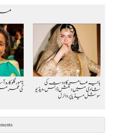
مزی
ہانیہ عامر کا دوست کی
شادی میں دلکش ڈانس، ویڈیو
کی عمر میں
سوشل میڈیا پر وائرل
ments