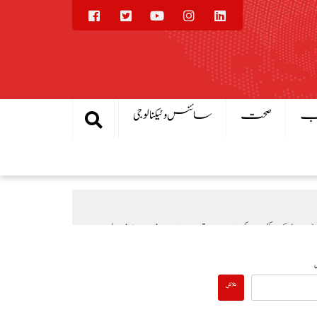
یب
صحت
سائنس و ٹیکنالوجی
یال
بادلہ خیال
عالمی منڈی میں تیل سستا، پاکستان میں پیٹرول مہنگا کیوں؟
تلاش