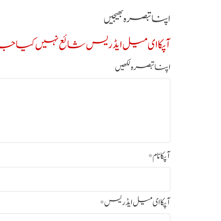
اپنا تبصرہ بھیجیں
آپکا ای میل ایڈریس شائع نہیں کیا جائ
اپنا تبصرہ لکھیں
آپکا نام
*
آپکا ای میل ایڈریس
*