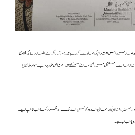
رفین اس اقدام کی حمایت کر رہے ہیں جبکہ دیگر اسے اظہارِ رائے کی آزادی
ات مستقبل میں بھی سامنے آ سکتے ہیں، خاص طور پر جب مواد مذہبی یا
واد میں اخلاقی اور سماجی حدود کو کس حد تک مدنظر رکھا جانا چاہیے۔
ا جا رہا ہے۔