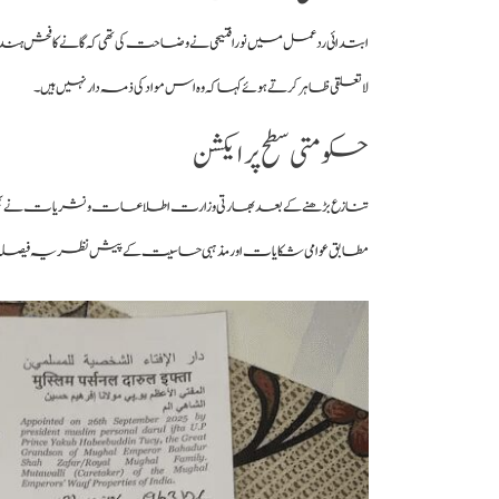
ابتدائی ردعمل میں نورا فتیحی نے وضاحت کی تھی کہ گانے کا فحش 
لاتعلقی ظاہر کرتے ہوئے کہا کہ وہ اس مواد کی ذمہ دار نہیں ہیں۔
حکومتی سطح پر ایکشن
تنازع بڑھنے کے بعد بھارتی وزارت اطلاعات و نشریات نے بھی اس مع
مطابق عوامی شکایات اور مذہبی حساسیت کے پیش نظر یہ فیصلہ