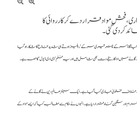
ی، فحش مواد قرار دے کر کارروائی کا
د کر دی گئی۔
 نیا گانا
’سرکے چنر تیری سرکے
‘ ریلیز ہوتے ہی شدید تنازع کا شکار ہو گیا
 میں اداکار سنجے دت بھی شامل ہیں اور یہ فلم ’ڈی: دی ڈیول‘ کا حصہ ہے۔
ے خلاف فتویٰ جاری کیا گیا ہے۔ ایک سینئر عالمِ دین نے گانے کے
اور سنگین گناہ قرار دیا ہے۔ انہوں نے حکام سے مطالبہ کیا کہ ایسے مواد کے