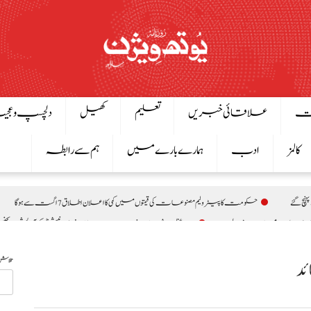
ت
علاقائی خبریں
تعلیم
کھیل
دلچسپ و عج
کالمز
ادب
ہمارے بارے میں
ہم سے رابطہ
چ گئے
حکومت کا پیٹرولیم مصنوعات کی قیمتوں میں کمی کا اعلان اطلاق 7 اگست سے ہوگا
وزیراعظم شہباز شریف سے جاپان انٹرنیشنل کوآپریشن ایجنسی (JICA) کے 9 رکنی وفد کی ملاقات، تعاون بڑھانے پر تبادلہ خ
یوں سے اظہارِ یکجہتی
اسحاق ڈار کی شاہ عبداللہ سے ملاقات، فلسطین اور مشرق وسطیٰ پر اہم ت
تلاش
ئد
صومالی وزیر دفاع کا اعلیٰ عسکری قیادت سے ملاقات، دفاعی تعاون بڑھانے پر اتفاق
ینے کا فیصلہ
بلاول بھٹو کا آزاد کشمیر انتخابات پر دھاندلی کا الزام، ن لیگ پر سخت تنقید