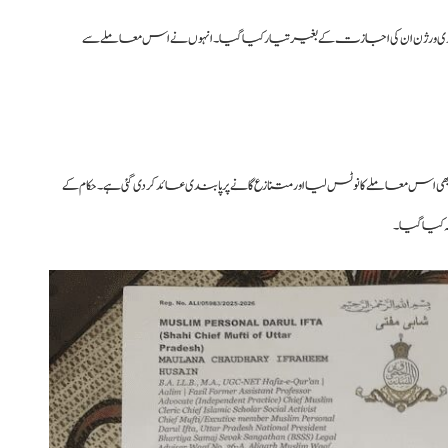
ہندی ورژن ان کی اجازت کے بغیر تیار کیا گیا۔ انہوں نے اس معاملے سے
املے کا نوٹس لیا اور متنازع گانے پر پابندی عائد کر دی گئی ہے۔ حکام کے
 کیا گیا۔