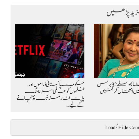
د پڑھیں
نامور گلوکارہ آشا بھوسلے 92 برس
حکومت پاکستانی ڈراموں اور
 انتقال کر گئیں
فلموں کو عالمی اسٹریمنگ
پلیٹ فارمز تک پہنچانے
کے لیے…
Load/Hide Com