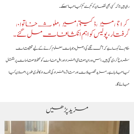
رہی ہیں تاکہ کسی بھی نقصان کو کم سے کم کیا جا سکے۔
کراچی میں ڈکیتی میں ملوث خاتون
گرفتار، پولیس کو اہم انکشافات مل گئے۔
حکام نے کہا ہے کہ آگ لگنے کی اصل وجوہات معلوم کرنے کے لیے تحقیقات
شروع کر دی گئی ہیں۔ اس دوران مقامی افراد اور اہل خانہ کو محفوظ مقامات پر منتقل
کیا جا رہا ہے۔ مزید تفصیلات اور متاثرہ افراد کی تعداد کا فوری طور پر اعلان کیا
جائے گا۔
مزید پڑھیں