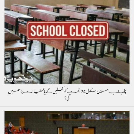
پنجاب میں سکول 24 اگست کو کھلیں گے یا تعطیلات بڑھیں
گی؟