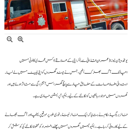
صومالی وزیر دفاع کا اعلیٰ عسکری قیادت سے ملاقات، دفاعی تعاون بڑھانے پر
اتفاق
یوتھ ویژن نیوز :
(عمران قذافی سے)
کراچی کے علاقے ڈاکس محمدی کالونی میں
اچانک آگ بھڑک اُٹھی، جس ن
ے چند گھروں
کو اپنی لپیٹ میں لے لیا۔
ابتدائی اطلاعات کے مطابق چار سے پانچ گھر اس آتشزدگی سے متاثر ہوئے ہیں اور
گھروں میں موجود رہائشیوں کو نکالنے کے لیے ریسکیو آپریشن جاری ہے۔
فائر بریگیڈ حکام نے بتایا کہ ایک فائر ٹینڈر فوری طور پر موقع پر پہنچا اور آگ بجھانے
کے لیے کارروائی کر رہا ہے۔ ریسکیو ٹیمیں گھروں میں پھنسے افراد کو محفوظ نکالنے کی کوشش کر