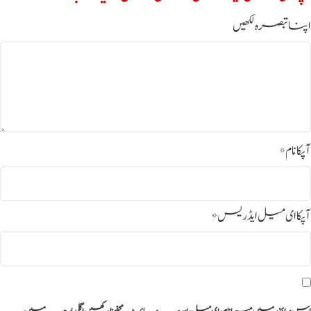
اپنا تبصرہ لکھیں
آپکا نام
*
آپکا ای میل ایڈریس
*