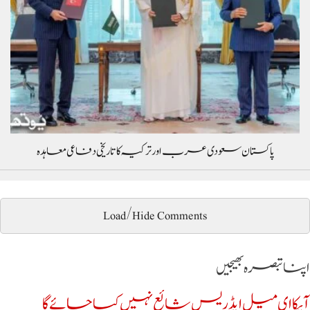
پاکستان سعودی عرب اور ترکیہ کا تاریخی دفاعی معاہدہ
Load/Hide Comments
اپنا تبصرہ بھیجیں
آپکا ای میل ایڈریس شائع نہیں کیا جائے گا