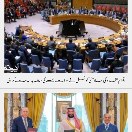
اقوام متحدہ کی سلامتی کونسل نے سوات حملے کی شدید مذمت کردی