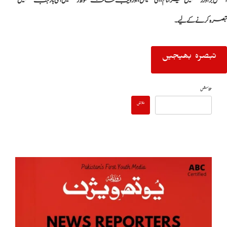
اس براؤزر میں میرا نام، ای میل، اور ویب سائٹ محفوظ رکھیں اگلی بار جب میں
تبصرہ کرنے کےلیے۔
تلاش
تلاش