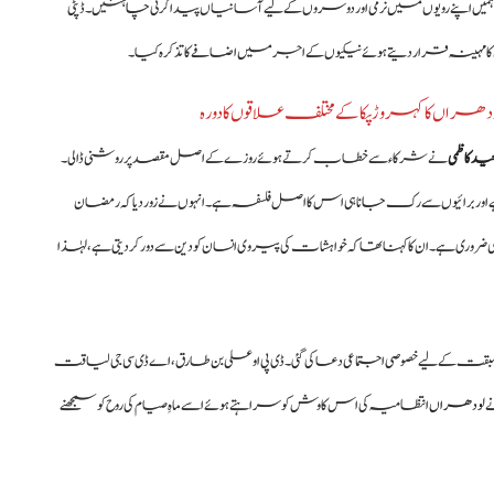
 ہمیں اپنے رویوں میں نرمی اور دوسروں کے لیے آسانیاں پیدا کرنی چاہئیں۔ ڈپٹی
ل کا مہینہ قرار دیتے ہوئے نیکیوں کے اجر میں اضافے کا تذکرہ کیا۔
لودھراں کا کہروڑ پکا کے مختلف علاقوں کا دورہ
د کاظمی
نے شرکاء سے خطاب کرتے ہوئے روزے کے اصل مقصد پر روشنی ڈالی۔
اور برائیوں سے رک جانا ہی اس کا اصل فلسفہ ہے۔ انہوں نے زور دیا کہ رمضان
ہے۔ ان کا کہنا تھا کہ خواہشات کی پیروی انسان کو دین سے دور کر دیتی ہے، لہٰذا
ں سبقت کے لیے خصوصی اجتماعی دعا کی گئی۔ ڈی پی او علی بن طارق، اے ڈی سی جی لیاقت
ے
لودھراں
انتظامیہ کی اس کاوش کو سراہتے ہوئے اسے ماہِ صیام کی روح کو سمجھنے