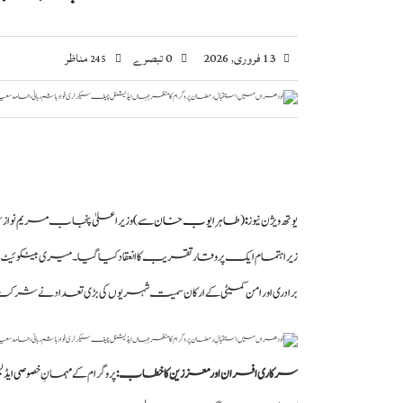
13 فروری, 2026
0 تبصرے
مناظر
245
یوتھ ویژن نیوز
:
(طاہر ایوب خان سے)
وزیراعلیٰ پنجاب مریم نواز
زیراہتمام ایک پروقار تقریب کا انعقاد کیا گیا۔ میری بینکوئیٹ
برادری اور امن کمیٹی کے ارکان سمیت شہریوں کی بڑی تعداد نے شرک
سرکاری افسران اور معززین کا خطاب:
پروگرام کے مہمانِ
خصوصی ای