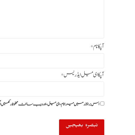
آپکا نام
*
آپکا ای میل ایڈریس
*
اس براؤزر میں میرا نام، ای میل، اور ویب سائٹ محفوظ رکھیں ا