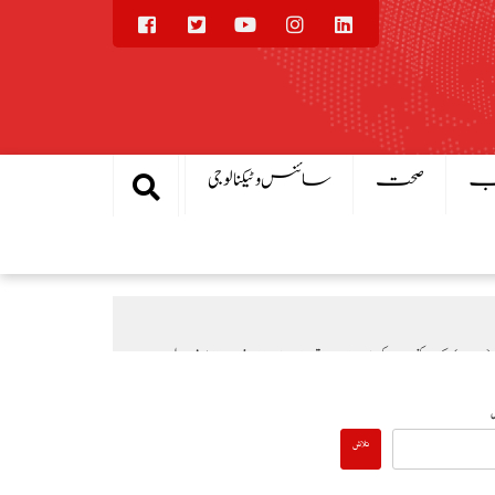
یب
صحت
سائنس و ٹیکنالوجی
یال
بادلہ خیال
عالمی منڈی میں تیل سستا، پاکستان میں پیٹرول مہنگا کیوں؟
تلاش