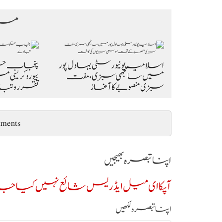
مزی
اسلامیہ یونیورسٹی بہاول پور
پنجاب حک
میں سانجھی سبزی، مفت
بیوروکریسی 
سبزی منصوبے کا آغاز
تقرر و تباد
ments
اپنا تبصرہ بھیجیں
آپکا ای میل ایڈریس شائع نہیں کیا جائ
اپنا تبصرہ لکھیں