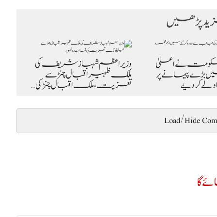
د پڑھیں
ومت نے اعلیٰ
وزیراعظم شہباز شریف کی
میں بڑے پیمانے پر
ملک ظہیر اقبال چنڑ سے
لے کر دیے
تعزیت، ملک اقبال چنڑ کی…
Load/Hide Com
ے گا