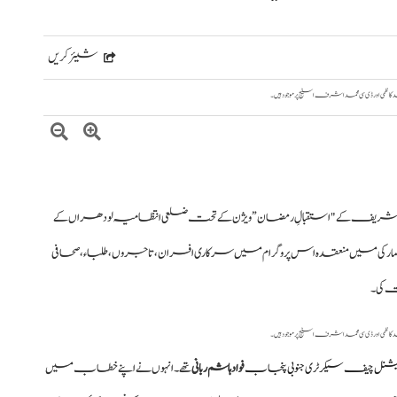
شیئر کریں
 شریف کے "استقبالِ رمضان” ویژن کے تحت ضلعی انتظامیہ لودھراں کے
 مارکی میں منعقدہ اس پروگرام میں سرکاری افسران، تاجروں، طلباء، صحافی
ت کی۔
ڈیشنل چیف سیکرٹری جنوبی پنجاب
فواد ہاشم ربانی
تھے۔ انہوں نے اپنے خطاب میں