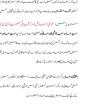
کہا کہ رمضان زندگیوں میں تبدیلی کا مہینہ ہے اور بطور سرکاری ملازم
کمشنر
محمد اشرف
نے ماہِ صیام کو حیاتِ انسانی کے فلسفے پر عم
مزید پڑھیں :
عوامی مسائل اور ترقیاتی منصوبے: ڈی سی 
سید حامد سعید کاظمی کا روحانی درس:
ممتاز عالمِ دین
سید حامد سعی
انہوں نے کہا کہ نفس کی پیروی سے اجتناب ہی روزے کا اصل مفہوم ہے 
میں انفرادی عبادت کے ساتھ ساتھ اجتماعی شعور کی بیداری بھی ضروری 
ہمیں اپنی اصلاح کا کام خود شروع کرنا ہوگا۔
اختتامی دعا:
پروگرام کے اختتام پر ملکی سالمیت، استحکام اور نیکیوں می
علی گیلانی اور دیگر اسسٹنٹ کمشنرز بھی اس موقع پر موجود تھے۔ شرکاء ن
کے لیے ایک بہترین پلیٹ فارم قرار دیا۔