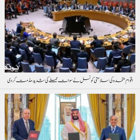
اقوام متحدہ کی سلامتی کونسل نے سوات حملے کی شدید مذمت کردی