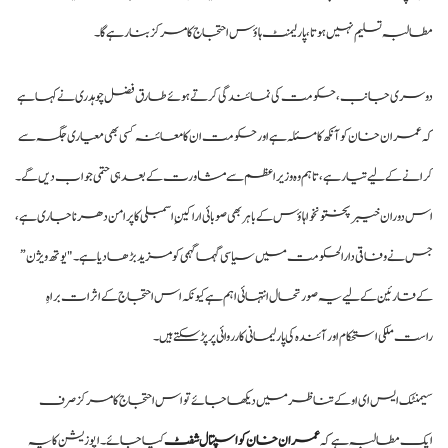
مطالبہ تسلیم نہیں ہوتا، پارلیمنٹ ہاؤس احتجاج کا مرکز بنا رہے گا۔
دوسری جانب، حکومت کی نمائندگی کرتے ہوئے طارق فضل چوہدری نے کہا ہے
کہ عمران خان کو آنکھ کا مسئلہ ہے اور حکومت ان کا معائنہ کسی بھی معیاری جگہ سے
کرانے کے لیے تیار ہے، تاہم وہ وزیراعظم سے مشاورت کے بعد ہی حتمی جواب دیں گے۔
اس دوران خیبر پختونخوا ہاؤس کے باہر بھی صوبائی اراکینِ اسمبلی کا پرامن دھرنا جاری ہے،
جس نے وفاقی دارالحکومت میں سیاسی گہما گہمی کو مزید بڑھا دیا ہے۔ "یوتھ ویژن”
کے قارئین کے لیے یہ صورتحال انتہائی اہم ہے کیونکہ اس احتجاج کے اثرات براہِ
راست ملکی استحکام اور آئندہ کی پارلیمانی کارروائی پر پڑ سکتے ہیں۔
سیمنٹک ایس ای او کے تناظر میں دیکھا جائے تو اس احتجاج کا مرکز صرف
ایک مطالبہ ہے کہ
عمران خان کو اسپتال شفٹ
کیا جائے۔ اپوزیشن کا یہ