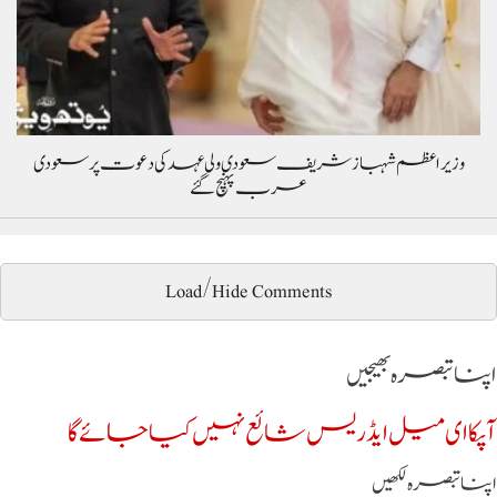
وزیراعظم شہباز شریف سعودی ولی عہد کی دعوت پر سعودی
عرب پہنچ گئے
Load/Hide Comments
اپنا تبصرہ بھیجیں
آپکا ای میل ایڈریس شائع نہیں کیا جائے گا
اپنا تبصرہ لکھیں