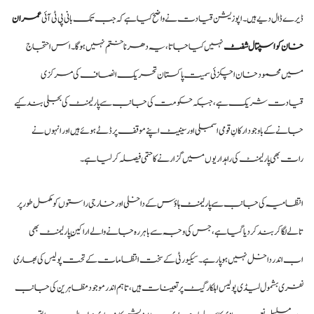
ڈیرے ڈال دیے ہیں۔ اپوزیشن قیادت نے واضح کیا ہے کہ جب تک بانی پی ٹی آئی
عمران
خان کو اسپتال شفٹ
نہیں کیا جاتا، یہ دھرنا ختم نہیں ہوگا۔ اس احتجاج
میں محمود خان اچکزئی سمیت پاکستان تحریک انصاف کی مرکزی
قیادت شریک ہے، جبکہ حکومت کی جانب سے پارلیمنٹ کی بجلی بند کیے
جانے کے باوجود ارکانِ قومی اسمبلی اور سینیٹ اپنے موقف پر ڈٹے ہوئے ہیں اور انہوں نے
رات بھی پارلیمنٹ کی راہداریوں میں گزارنے کا حتمی فیصلہ کر لیا ہے۔
انتظامیہ کی جانب سے
پارلیمنٹ ہاؤس
کے داخلی اور خارجی راستوں کو مکمل طور پر
تالے لگا کر بند کر دیا گیا ہے، جس کی وجہ سے باہر رہ جانے والے اراکینِ پارلیمنٹ بھی
اب اندر داخل نہیں ہو پا رہے۔ سیکیورٹی کے سخت انتظامات کے تحت پولیس کی بھاری
نفری بشمول لیڈی پولیس اہلکار گیٹ پر تعینات ہیں، تاہم اندر موجود مظاہرین کی جانب