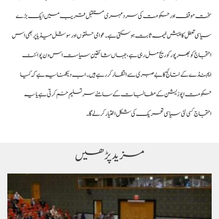
سخت موقف اور حکومت کی سرد مہری مستقبل قریب میں ایک بڑے
سیاسی تعطل کا پیش خیمہ ثابت ہو سکتی ہے۔ عوامی حلقوں اور سوشل میڈیا پر بھی اس
احتجاج کو بھرپور کوریج مل رہی ہے، جہاں شائقینِ سیاست اس ون پوائنٹ
ایجنڈے کے نتائج کا بے صبری سے انتظار کر رہے ہیں۔ اب دیکھنا یہ ہے کہ کیا
حکومت اپوزیشن کے مطالبات کے سامنے سر تسلیم خم کرتی ہے یا یہ
احتجاج کسی نئی سیاسی تحریک کی شکل اختیار کر لے گا۔
مزید پڑھیں