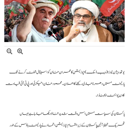
اتفاق
عالمی منڈی میں تیل سستا، پاکستان میں پیٹرول مہنگا کیوں؟
یوتھ ویژن نیوز :
(ویب ڈسک)
اپوزیشن کا عمران خان کو اسپتال شفٹ کرنے تک
پارلیمنٹ میں دھرنا جاری رکھنے کا اعلان۔ محمود خان اچکزئی اور پی ٹی آئی قیادت
کا ون پوائنٹ ایجنڈا۔
پاکستان کی سیاست میں اس وقت شدید تناؤ دیکھا جا رہا ہے جہاں
تحریک تحفظِ آئین پاکستان کے زیرِ اہتمام اپوزیشن اتحاد نے پارلیمنٹ ہاؤس کے اندر