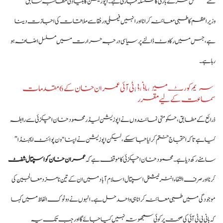
سے مسلسل نعرے بازی کا سلسلہ جاری ہے۔ اپوزیشن کا بنیادی مطالبہ سابق
وزیراعظم کا طبی معائنہ کرانا اور انہیں فیملی و رفقا سے ملاقات کی اجازت دینا
ہے، جس میں رکاوٹ ڈالنے پر سیاسی درجہ حرارت میں مسلسل اضافہ ہو
رہا ہے۔
سپریم کورٹ میں بانی پی ٹی آئی عمران خان کے 6 مقدمات
سماعت کے لیے مقرر
ذرائع کے مطابق، حکومتی نمائندوں نے اپوزیشن لیڈر محمود خان اچکزئی سے رابطہ
کیا ہے تاکہ احتجاج ختم کرایا جا سکے، لیکن اپوزیشن نے اپنا "ون پوائنٹ ایجنڈا”
سامنے رکھ دیا ہے۔ محمود خان اچکزئی کا موقف ہے کہ
عمران خان کو اسپتال شفٹ
کرنا اور صرف الشفاء انٹرنیشنل اسپتال اسلام آباد میں ان کے تین نامزد معالجین کی
موجودگی میں طبی معائنہ کرانا ہی واحد حل ہے۔ انہوں نے دو ٹوک الفاظ میں کہا
کہ بانی پی ٹی آئی کی صحت پر کوئی سمجھوتہ نہیں کیا جائے گا اور جب تک یہ