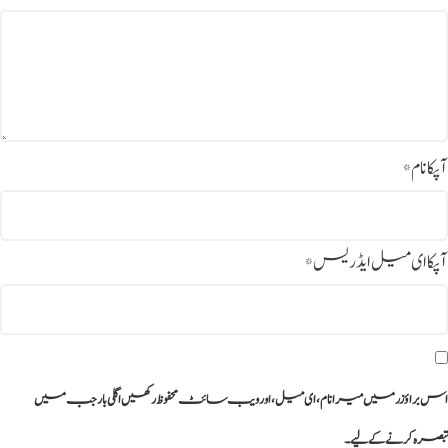
آپکا نام
*
آپکا ای میل ایڈریس
*
اس براؤزر میں میرا نام، ای میل، اور ویب سائٹ محفوظ رکھیں اگلی بار جب میں
تبصرہ کرنے کےلیے۔