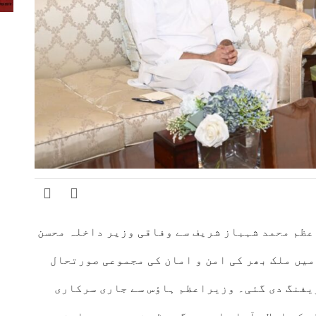
ظم محمد شہباز شریف سے
وفاقی وزیر داخلہ محسن
میں ملک بھر کی امن و امان کی مجموعی صورتحال
یفنگ دی گئی۔ وزیراعظم ہاؤس سے جاری سرکاری