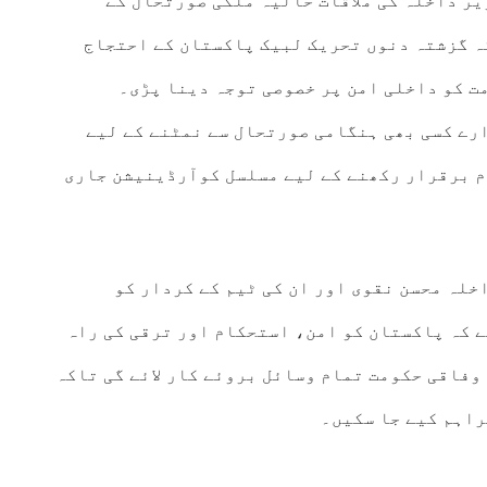
ر داخلہ کی ملاقات حالیہ ملکی صورتحال کے
ہ گزشتہ دنوں تحریک لبیک پاکستان کے احتجاج
ت کو داخلی امن پر خصوصی توجہ دینا پڑی۔
رے کسی بھی ہنگامی صورتحال سے نمٹنے کے لیے
م برقرار رکھنے کے لیے مسلسل کوآرڈینیشن جاری
خلہ محسن نقوی اور ان کی ٹیم کے کردار کو
ے کہ پاکستان کو امن، استحکام اور ترقی کی راہ
وفاقی حکومت تمام وسائل بروئے کار لائے گی تاکہ
راہم کیے جا سکیں۔