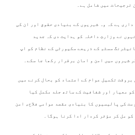
 ترجیحات میں شامل ہے۔
داری ہے کہ وہ شہریوں کے بنیادی حقوق اور ان کی
وں نے وزارتِ داخلہ کو ہدایت دی کہ جدید
نیٹرنگ سسٹم کے ذریعے سکیورٹی کے نظام کو اپ
 شہروں میں امن و امان برقرار رکھا جا سکے۔
بروقت تکمیل عوام کے اعتماد کو بحال کرنے میں
کو معیار اور شفافیت کے ساتھ جلد مکمل کیا
ومت کی پالیسیوں کا بنیادی مقصد عوامی فلاح، امن
کو مل کر مؤثر کردار ادا کرنا ہوگا۔