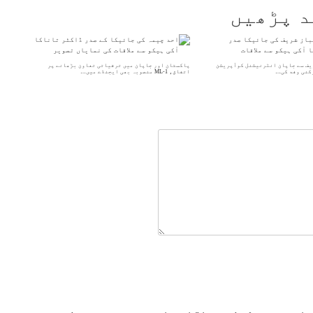
د پڑھیں
یف سے جاپان انٹرنیشنل کوآپریشن
پاکستان اور جاپان میں ترقیاتی تعاون بڑھانے پر
اتفاق، ML-1 منصوبہ بھی ایجنڈے میں…