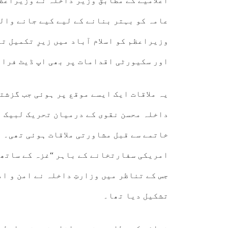
اعلامیے کے مطابق وزیر داخلہ نے وزیراعظم
عامہ کو بہتر بنانے کے لیے کیے جانے وال
وزیراعظم کو اسلام آباد میں زیرِ تکمیل 
اور سکیورٹی اقدامات پر بھی اپ ڈیٹ فراہ
یہ ملاقات ایک ایسے موقع پر ہوئی جب گزش
داخلہ محسن نقوی کے درمیان تحریک لبیک پ
خاتمے سے قبل مشاورتی ملاقات ہوئی تھی۔ ٹ
امریکی سفارتخانے کے باہر “غزہ کے ساتھ ا
جس کے تناظر میں وزارتِ داخلہ نے امن و ا
تشکیل دیا تھا۔