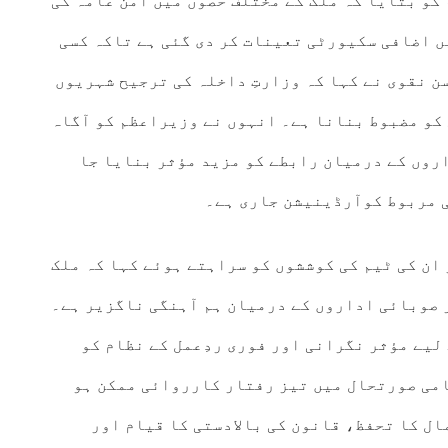
کو بتایا کہ ملک کے مختلف حصوں میں امن عامہ کی
ں اضافی سکیورٹی تعینات کر دی گئی ہے تاکہ کسی
ن نقوی نے کہا کہ وزارتِ داخلہ کی ترجیح شہریوں
 کو مضبوط بنانا ہے۔ انہوں نے وزیراعظم کو آگاہ
روں کے درمیان رابطے کو مزید مؤثر بنایا جا
ی مربوط کوآرڈینیشن جاری ہے۔
ان کی ٹیم کی کوششوں کو سراہتے ہوئے کہا کہ ملک
ر صوبائی اداروں کے درمیان ہم آہنگی ناگزیر ہے۔
 لیے مؤثر نگرانی اور فوری ردِعمل کے نظام کو
می صورتحال میں تیز رفتار کارروائی ممکن ہو
ال کا تحفظ، قانون کی بالادستی کا قیام اور