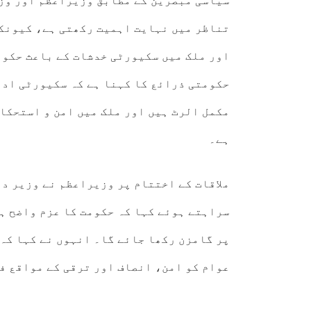
سیاسی مبصرین کے مطابق وزیراعظم اور وزی
تناظر میں نہایت اہمیت رکھتی ہے، کیونک
اور ملک میں سکیورٹی خدشات کے باعث حکوم
حکومتی ذرائع کا کہنا ہے کہ سکیورٹی ادا
مکمل الرٹ ہیں اور ملک میں امن و استحکا
ہے۔
ملاقات کے اختتام پر وزیراعظم نے وزیر دا
سراہتے ہوئے کہا کہ حکومت کا عزم واضح ہ
پر گامزن رکھا جائے گا۔ انہوں نے کہا کہ 
عوام کو امن، انصاف اور ترقی کے مواقع ف