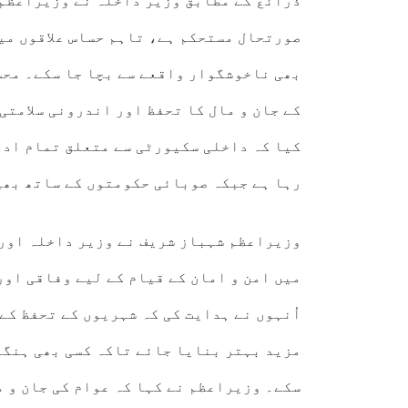
ذرائع کے مطابق وزیر داخلہ نے وزیراعظم 
صورتحال مستحکم ہے، تاہم حساس علاقوں می
بھی ناخوشگوار واقعے سے بچا جا سکے۔ محس
کے جان و مال کا تحفظ اور اندرونی سلامتی
کیا کہ داخلی سکیورٹی سے متعلق تمام ادا
رہا ہے جبکہ صوبائی حکومتوں کے ساتھ بھ
وزیراعظم شہباز شریف نے وزیر داخلہ اور 
میں امن و امان کے قیام کے لیے وفاقی او
اُنہوں نے ہدایت کی کہ شہریوں کے تحفظ کے
مزید بہتر بنایا جائے تاکہ کسی بھی ہنگا
سکے۔ وزیراعظم نے کہا کہ عوام کی جان و م