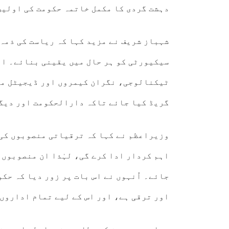
دہشت گردی کا مکمل خاتمہ حکومت کی اولین
شہباز شریف نے مزید کہا کہ ریاست کی ذمہ 
سیکیورٹی کو ہر حال میں یقینی بنائے۔ انہ
ٹیکنالوجی، نگران کیمروں اور ڈیجیٹل ما
گریڈ کیا جائے تاکہ دارالحکومت اور دیگر
وزیراعظم نے کہا کہ ترقیاتی منصوبوں کی 
اہم کردار ادا کرے گی، لہٰذا ان منصوبوں 
جائے۔ اُنہوں نے اس بات پر زور دیا کہ حک
اور ترقی ہے، اور اس کے لیے تمام اداروں 