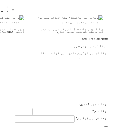
مزی
ویانا میں یوم استحصال کشمیر کی تقریب، بھارتی
وزیراعظم شہباز شر
اقدامات کے خلاف کشمیریوں سے اظہارِ…
ایجنسی (JICA) کے 9 رکنی وفد کی…
Load/Hide Comments
اپنا تبصرہ بھیجیں
آپکا ای میل ایڈریس شائع نہیں کیا جائے گا
اپنا تبصرہ لکھیں
آپکا نام
*
آپکا ای میل ایڈریس
*