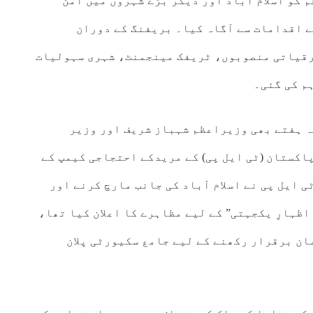
 کو اسلام آباد اور دیگر بڑے شہروں میں امن
ے اقدامات سے آگاہ کیا۔ بریفنگ کے دوران
ترقیاتی منصوبوں، ٹریفک مینجمنٹ، شہری سہولیات
م کی گئی۔
تہ ہفتے بھی وزیراعظم شہباز شریف اور وزیر
اکستان (ٹی ایل پی) کے مریدکے احتجاجی کیمپ کے
ی ایل پی نے اسلام آباد کی جانب مارچ کرنے اور
ظہارِ یکجہتی” کے لیے مظاہرے کا اعلان کیا تھا،
مان برقرار رکھنے کے لیے جامع سکیورٹی پلان