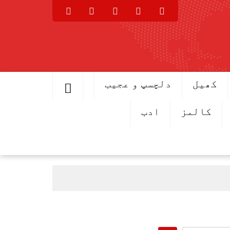
کھیل
دلچسپ و عجیب
کالمز
ادب