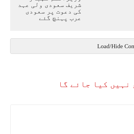
شریف سعودی ولی عہد
کی دعوت پر سعودی
عرب پہنچ گئے
Load/Hide Co
نہیں کیا جائے گا