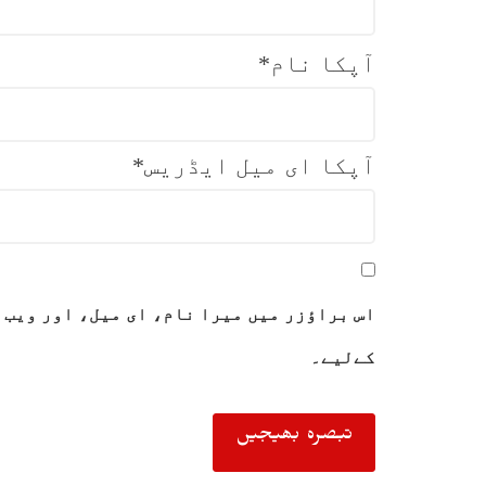
آپکا نام
*
آپکا ای میل ایڈریس
*
اس براؤزر میں میرا نام، ای میل، اور ویب 
کےلیے۔