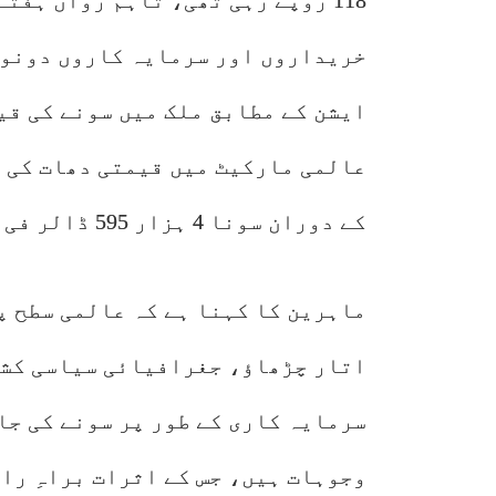
خریداروں اور سرمایہ کاروں دونوں
ایشن کے مطابق ملک میں سونے کی قی
عالمی مارکیٹ میں قیمتی دھات کی 
کے دوران سونا 4 ہزار 595 ڈالر فی اونس کی بلند سطح پر ٹریڈ کرتا رہا۔
ماہرین کا کہنا ہے کہ عالمی سطح پ
اتار چڑھاؤ، جغرافیائی سیاسی کشی
سرمایہ کاری کے طور پر سونے کی جا
وجوہات ہیں، جس کے اثرات براہِ را