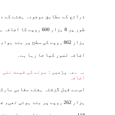
ذرائع
کے مطابق موجودہ ہفتے کے دو
ہزار 862 روپے کی سطح پر بند 
اضافہ تصور کیا جا رہا ہے۔
یہ بھی پڑھیں :
سونے کی قیمت نئی ب
اضافہ
118 روپے رہی تھی، تاہم رواں ہف