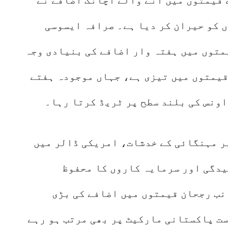
 کو حیران کر دیا ہے۔ صرافہ ایسوسی
متوں میں ہفتہ وار اضافے کی بنیادی وجہ
قیمتوں میں تیزی ہے، جہاں موجودہ ہفتے
ر مہنگائی کے خدشات، امریکی ڈالر میں
دگی اور سرمایہ کاروں کا محفوظ
نب رجحان قیمتوں میں اضافے کی بڑی
ست پاکستانی مارکیٹ پر بھی مرتب ہو رہے