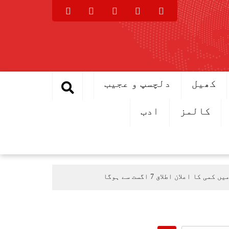
کھیل
دلچسپ و عجیب
کالمز
ادب
اعلان اطلاق 7 اگست سے ہوگا