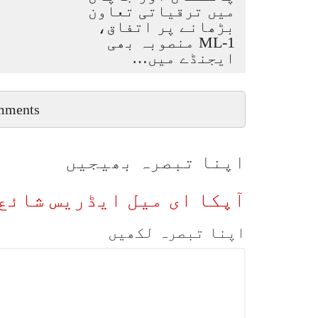
میں ترقیاتی تعاون
بڑھانے پر اتفاق،
ML-1 منصوبہ بھی
ایجنڈے میں…
mments
اپنا تبصرہ بھیجیں
آپکا ای میل ایڈریس شائع 
اپنا تبصرہ لکھیں