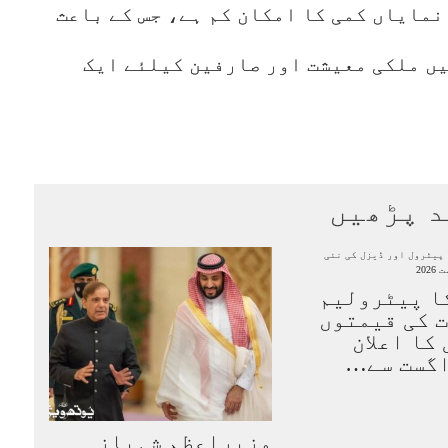
نمایاں کمی کا امکان کم ہے، جس کے باعث
یں ملکی معیشت اور صارفین کیلئے ایک
د پڑھیں
ا پیٹرولیم
 کی قیمتوں
کا اعلان
وزیراعظم شہباز