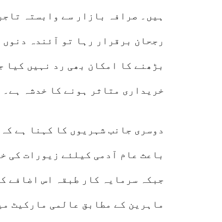
ہیں۔ صرافہ بازار سے وابستہ تاجر
رجحان برقرار رہا تو آئندہ دنوں م
بڑھنے کا امکان بھی رد نہیں کیا ج
خریداری متاثر ہونے کا خدشہ ہے۔
دوسری جانب شہریوں کا کہنا ہے کہ 
باعث عام آدمی کیلئے زیورات کی خر
جبکہ سرمایہ کار طبقہ اس اضافے کو
ماہرین کے مطابق عالمی مارکیٹ می