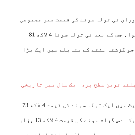
ران فی تولہ سونے کی قیمت میں مجموعی
طور پر 8 ہزار 600 روپے کا اضافہ ہوا، جس کے بعد فی تولہ سونا 4 لاکھ 81
ہوا، جو گزشتہ ہفتے کے مقابلے میں ایک بڑا
لند ترین سطح پر، ایک سال میں تاریخی
اس سے قبل گزشتہ ہفتے مقامی مارکیٹ میں ایک تولہ سونے کی قیمت 4 لاکھ 73
ہزار 262 روپے پر بند ہوئی تھی، جبکہ دس گرام سونے کی قیمت 4 لاکھ 13 ہزار
تے قیمتوں میں آنے والے اچانک اضافے نے