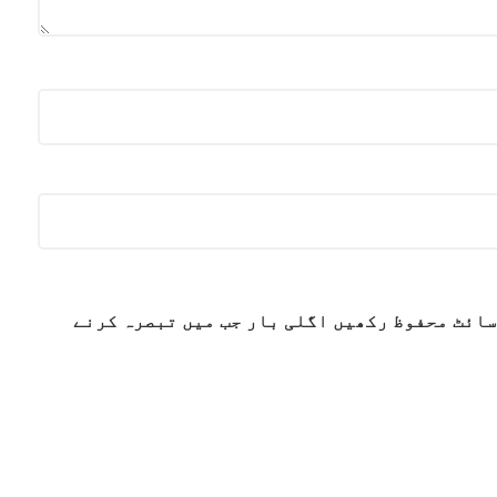
سائٹ محفوظ رکھیں اگلی بار جب میں تبصرہ کرنے