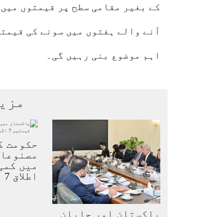
کے بغیر مقامی سطح پر قیمتوں میں 
آنے والے ہفتوں میں سونے کی قیمت
اہم موضوع بنی رہیں گی۔
مزی
حکومت ک
مصنوعات
میں کمی 
اطلاق 7 اگست سے…
پاکستان اور جاپان