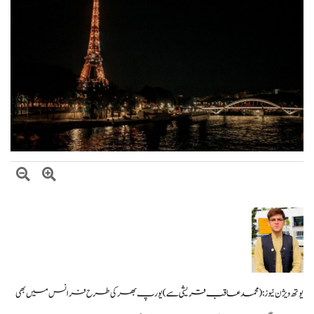
وزیراعظم شہباز شریف کا وفاقی وزارتوں اور ڈویژنز کی کارکردگی کا جامع جائزہ لینے کا
فیصلہ
بلاول بھٹو کا آزاد کشمیر انتخابات پر دھاندلی کا الزام، ن لیگ پر سخت تنقید
یوتھ ویژن نیوز:
(محمد عاقب قریشی سے)
یورپ بھر کی طرح فرانس میں بھی