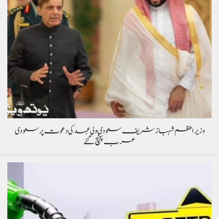
وزیراعظم شہباز شریف سعودی ولی عہد کی دعوت پر سعودی
عرب پہنچ گئے