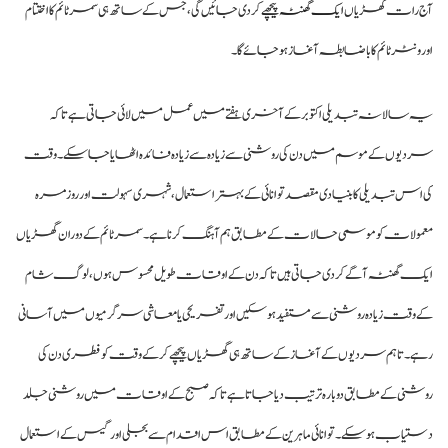
آج رات گھڑیاں
ایک گھنٹہ پیچھ
ے کر دی جائیں گی، جس کے ساتھ ہی سمر ٹائم کا اختتام
اور ونٹر ٹائم کا باضابطہ آغاز ہو جائے گا۔
یہ سالانہ تبدیلی اکتوبر کے آخری ہفتے میں عمل میں لائی جاتی ہے تاکہ
سردیوں کے موسم میں دن کی روشنی سے زیادہ سے زیادہ فائدہ اٹھایا جا سکے۔ وقت
کی اس تبدیلی کا بنیادی مقصد توانائی کے بہتر استعمال، شہری سہولت اور روزمرہ
معمولات کو موسمی حالات کے مطابق ہم آہنگ کرنا ہے۔ سمر ٹائم کے دوران گھڑیاں
ایک گھنٹہ آگے کر دی جاتی ہیں تاکہ دن کے اوقات طویل محسوس ہوں، لوگ شام
کے وقت زیادہ روشنی سے مستفید ہو سکیں اور تفریحی یا معاشی سرگرمیوں میں آسانی
رہے۔ تاہم سردیوں کے آغاز کے ساتھ ہی گھڑیاں پیچھے کر کے وقت کو فطری دن کی
روشنی کے مطابق دوبارہ ترتیب دیا جاتا ہے تاکہ صبح کے اوقات میں روشنی جلد
دستیاب ہو سکے۔ توانائی ماہرین کے مطابق اس اقدام سے بجلی اور گیس کے استعمال