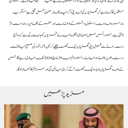
ہیں کیونکہ اسے عوامی زندگی اور توانائی کے مؤثر استعمال کے لیے مفید سمجھا جاتا ہے۔ شہری
حلقوں کا کہنا ہے کہ گھڑیوں کی تبدیلی اگرچہ بظاہر معمولی عمل لگتی ہے مگر یہ
روزمرہ عادات، اسکول و دفتر کے اوقات اور سفر کے نظام پر براہ راست اثر
ڈالتی ہے۔ فرانس میں مقامی انتظامیہ نے شہریوں کو ہدایت کی ہے کہ وہ آج
رات سونے سے قبل اپنی گھڑیاں ایک گھنٹہ پیچھے کر لیں تاکہ اتوار کی صبح نیا وقت
درست طور پر نافذ ہو جائے۔ ونٹر ٹائم اب 29 مارچ 2026 تک جاری رہے گا، جس
کے بعد گھڑیاں دوبارہ ایک گھنٹہ آگے کر دی جائیں گی اور سمر ٹائم کا آغاز ہو گا۔
مزید پڑھیں