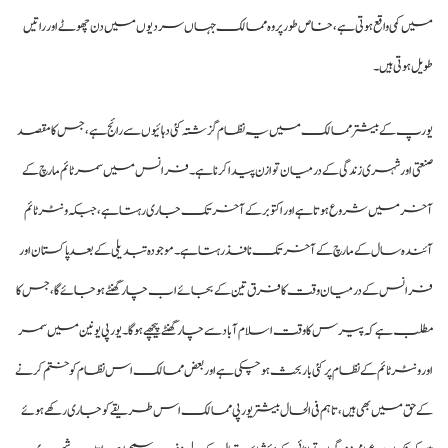
میں کمی واقع ہوتی ہے، خاص طور پر وہ ممالک جہاں سردیوں میں دن چھوٹے اور راتیں
طویل ہوتی ہیں۔
یورپ کے بیشتر ممالک میں یہ نظام گزشتہ کئی دہائیوں سے رائج ہے، جس کا مقصد
صنعتی اور شہری زندگی کے درمیان توازن پیدا کرنا ہے۔ فرانس میں سمر ٹائم مارچ کے
آخر میں شروع ہوتا ہے اور اکتوبر کے آخر تک جاری رہتا ہے، جبکہ ونٹر ٹائم
آئندہ سال کے مارچ کے آخر تک نافذ رہتا ہے۔ موجودہ تبدیلی کے بعد پاکستان اور
فرانس کے درمیان وقت کا فرق تین کے بجائے اب چار گھنٹے ہو جائے گا، جس کا
مطلب ہے کہ پیرس کا وقت اسلام آباد سے چار گھنٹے پیچھے ہوگا۔ یورپی یونین میں سمر
اور ونٹر ٹائم کے نظام پر کئی بار بحث ہو چکی ہے اور بعض ممالک اس نظام کو ختم کرنے
کے حق میں بھی ہیں، تاہم فی الحال بیشتر یورپی ممالک اس طریقے کو جاری رکھے ہوئے