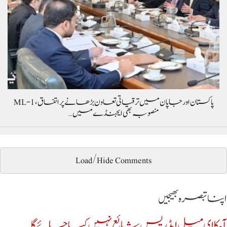
پاکستان اور جاپان میں ترقیاتی تعاون بڑھانے پر اتفاق، ML-1
منصوبہ بھی ایجنڈے میں…
Load/Hide Comments
اپنا تبصرہ بھیجیں
آپکا ای میل ایڈریس شائع نہیں کیا جائے گا