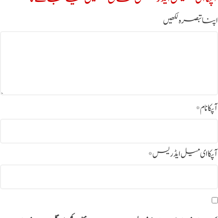
اپنا تبصرہ لکھیں
آپکا نام
*
آپکا ای میل ایڈریس
*