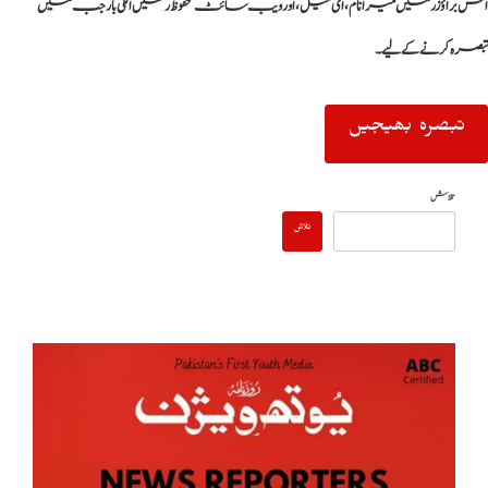
اس براؤزر میں میرا نام، ای میل، اور ویب سائٹ محفوظ رکھیں اگلی بار جب میں
تبصرہ کرنے کےلیے۔
تلاش
تلاش