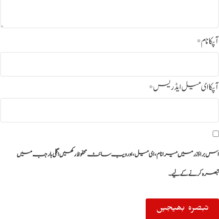
آپکا نام
*
آپکا ای میل ایڈریس
*
اس براؤزر میں میرا نام، ای میل، اور ویب سائٹ محفوظ رکھیں اگلی بار جب میں
تبصرہ کرنے کےلیے۔