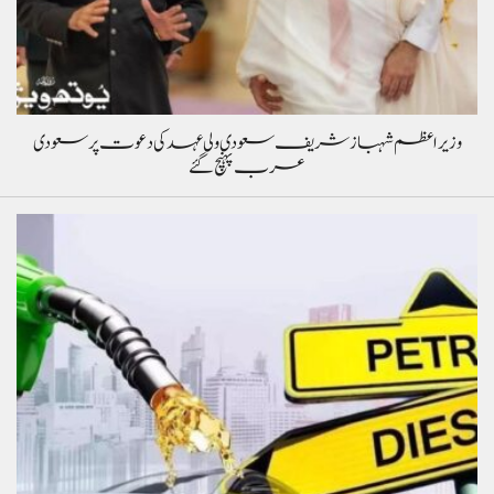
وزیراعظم شہباز شریف سعودی ولی عہد کی دعوت پر سعودی
عرب پہنچ گئے