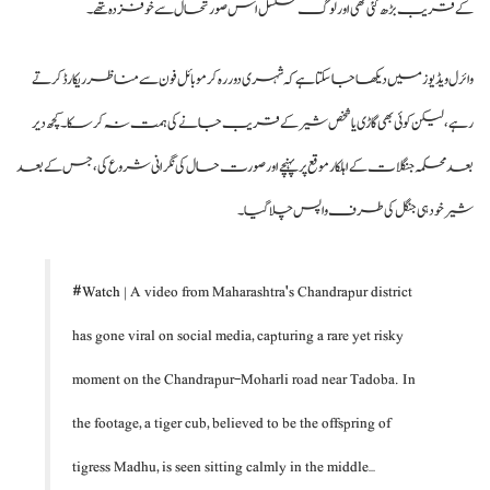
کے قریب بڑھ گئی تھی اور لوگ مسلسل اس صورتحال سے خوفزدہ تھے۔
وائرل ویڈیوز میں دیکھا جا سکتا ہے کہ شہری دور رہ کر موبائل فون سے مناظر ریکارڈ کرتے
رہے، لیکن کوئی بھی گاڑی یا شخص شیر کے قریب جانے کی ہمت نہ کر سکا۔ کچھ دیر
بعد محکمہ جنگلات کے اہلکار موقع پر پہنچے اور صورت حال کی نگرانی شروع کی، جس کے بعد
شیر خود ہی جنگل کی طرف واپس چلا گیا۔
#Watch
| A video from Maharashtra's Chandrapur district
has gone viral on social media, capturing a rare yet risky
moment on the Chandrapur-Moharli road near Tadoba. In
the footage, a tiger cub, believed to be the offspring of
tigress Madhu, is seen sitting calmly in the middle…