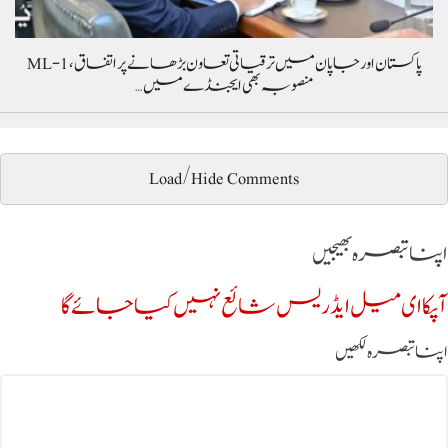
پاکستان اور جاپان میں ترقیاتی تعاون بڑھانے پر اتفاق، ML-1
منصوبہ بھی ایجنڈے میں…
Load/Hide Comments
اپنا تبصرہ بھیجیں
آپکا ای میل ایڈریس شائع نہیں کیا جائے گا
اپنا تبصرہ لکھیں