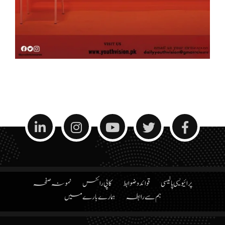
پرائیویسی پالیسی
قوائد و ضوابط
کاپی رائٹس
نمونہ صفحہ
ہم سے رابطہ
ہمارے بارے میں