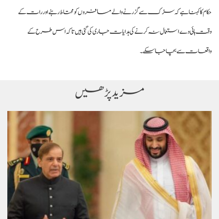
حکام کا کہنا ہے کہ سڑک سے گزرنے والے مسافروں کو محتاط رہنے اور رات کے
وقت ہائی وے استعمال نہ کرنے کی ہدایات جاری کی گئی ہیں تاکہ اس طرح کے
واقعات سے بچا جا سکے۔
مزید پڑھیں