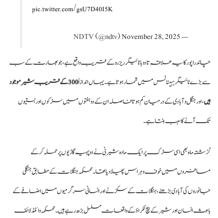
pic.twitter.com/gsU7D40I5K
November 28, 2025
— NDTV (@ndtv)
چاندراپور کا یہ علاقہ تادوبا ٹائیگر ریزرو کے قریب واقع ہے، جو بھارت کے سب
سے بڑے ٹائیگر ہبیٹاٹس میں شمار ہوتا ہے۔ یہاں اندازاً
300 کے قریب شیر موجود
ہیں
، اور جنگل و آبادی کے درمیان کم ہوتا فاصلہ ان کے دو ہفتوں میں سڑکوں اور بستیوں
تک آنے کا سبب بنتا ہے۔
گزشتہ ماہ بھی اسی سڑک پر ایک مادہ شیرنی نے دو پہیہ گاڑیوں پر حملہ کر کے
مسافروں میں خوف و ہراس پھیلا دیا تھا۔ محکمہ جنگلات کے مطابق جنگلی
جانوروں کی آبادی بڑھنے، جنگلات کے سکڑنے اور انسانی سرگرمیوں میں اضافے کے
باعث انسان اور شیر کے بیچ ٹکراؤ کے واقعات مسلسل بڑھ رہے ہیں۔محکمہ وائلڈ لائف