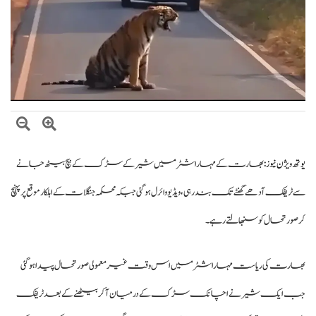
وزیراعظم شہباز شریف کا وفاقی وزارتوں اور ڈویژنز کی کارکردگی کا جامع جائزہ لینے کا
فیصلہ
بلاول بھٹو کا آزاد کشمیر انتخابات پر دھاندلی کا الزام، ن لیگ پر سخت تنقید
یوتھ ویژن نیوز:
بھارت کے مہاراشٹر میں شیر کے سڑک کے بیچ بیٹھ جانے
سے ٹریفک آدھے گھنٹے تک بند رہی، ویڈیو وائرل ہو گئی جبکہ محکمہ جنگلات کے اہلکار موقع پر پہنچ
کر صورتحال کو سنبھالتے رہے۔
بھارت کی ریاست مہاراشٹر میں اس وقت غیر معمولی صورتحال پیدا ہوگئی
جب ایک شیر نے اچانک سڑک کے درمیان آکر بیٹھنے کے بعد ٹریفک