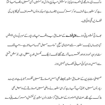
روک دی۔ واقعے کی متعدد ویڈیوز سوشل میڈیا پر وائرل ہو گئیں، جن میں دیکھا جا سکتا
ہے کہ شیر بے خوف ہو کر سڑک پر بیٹھا ہے جبکہ دونوں اطراف لمبی گاڑیوں کی
قطاریں لگی ہوئی ہیں۔
بھارتی نشریاتی ادارے
انڈیا ٹو ڈے
کے مطابق یہ واقعہ چاندراپور کے موہرلّی روڈ پر پیش
آیا، جہاں ایک شیر—جسے مقامی سطح پر “مامہ میل” کہا جاتا ہے—اچانک
شاہراہ پر نمودار ہوا اور تقریباً آدھے گھنٹے تک ٹریفک مکمل طور پر معطل رہی۔ خوش قسمتی
سے اس دوران کوئی جانی نقصان نہیں ہوا۔
عینی شاہدین کے مطابق شیر پہلے بھی اس علاقے میں نظر آتا رہا ہے اور چند
رپورٹوں میں دعویٰ کیا گیا ہے کہ اسی شیر نے ماضی میں علاقے کے دو بیل بھی
ہلاک کیے تھے۔ مقامی افراد کے مطابق گزشتہ دنوں شیر کی نقل و حرکت ہائی وے