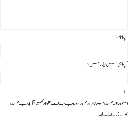
آپکا نام
*
آپکا ای میل ایڈریس
*
اس براؤزر میں میرا نام، ای میل، اور ویب سائٹ محفوظ رکھیں اگلی بار جب میں
تبصرہ کرنے کےلیے۔