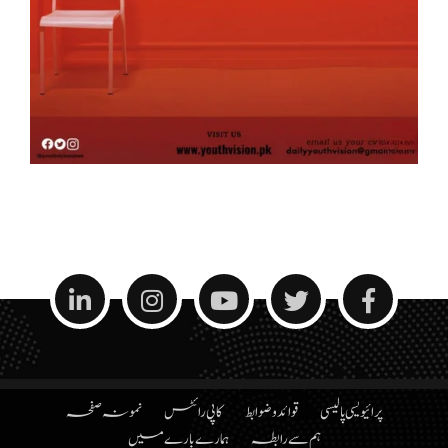
پرائیویسی پالیسی
قوائد و ضوابط
کاپی رائٹس
نمونہ صفحہ
ہم سے رابطہ
ہمارے بارے میں