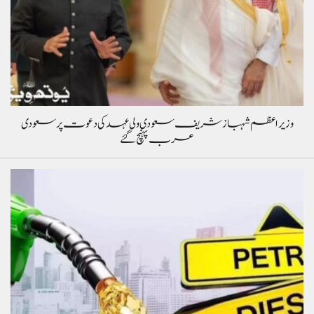
وزیراعظم شہباز شریف سعودی ولی عہد کی دعوت پر سعودی
عرب پہنچ گئے