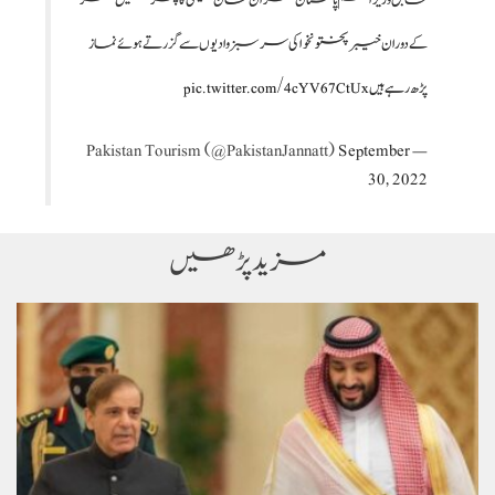
سابق وزیراعظم پاکستان عمران خان ہیلی کاپٹر میں سفر
کے دوران خیبرپختونخوا کی سرسبز وادیوں سے گزرتے ہوئے نماز
پڑھ رہے ہیں
pic.twitter.com/4cYV67CtUx
September
— Pakistan Tourism (@PakistanJannatt)
30, 2022
مزید پڑھیں