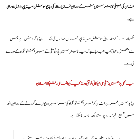
وزیراعظم شہباز شریف کا وفاقی وزارتوں اور ڈویژنز کی کارکردگی کا جامع جائزہ لینے کا
خان
کی
ہیلی کاپٹر
میں سفر کے دوران
نماز
پڑھنے کی
ویڈیو
سوشل میڈیا
پر
وائرل
ہو رہی
فیصلہ
ہے۔
بلاول بھٹو کا آزاد کشمیر انتخابات پر دھاندلی کا الزام، ن لیگ پر سخت تنقید
تفسیلات کے مطابق سوشل میڈیا پر
عمران خان
کی ایک ویڈیو گردش ہے جس
سے متعلق دعویٰ کیا جارہا ہے کہ یہ چیئرمین
پی ٹی آئی
کے خیبر پختونخواہ کے دورے
کی ہے۔
یہ بھی پڑھیں: آئی سی سی کا ٹی ٹوئنٹی ورلڈ کپ کی انعامی رقم کا اعلان
ویڈیو میں
عمران خان
کو خیبر پختونخواہ کی سرسبز وادیوں سے گزرنے کے دوران ہاتھ
میں تسبیح لیے
نماز
پڑھتے دیکھا جا سکتا ہے۔