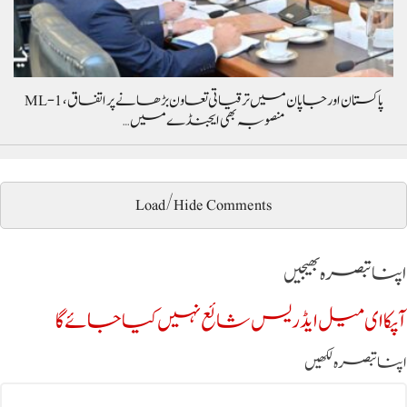
پاکستان اور جاپان میں ترقیاتی تعاون بڑھانے پر اتفاق، ML-1
منصوبہ بھی ایجنڈے میں…
Load/Hide Comments
اپنا تبصرہ بھیجیں
آپکا ای میل ایڈریس شائع نہیں کیا جائے گا
اپنا تبصرہ لکھیں